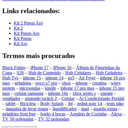
Links relacionados:
Kit 2 Pneus Aro
Kit 2
Kit Pneus Aro
Kit Pneus
Kit Aro
Termos mais procurados
Black Friday
–
iPhone 17
–
iPhone 16
–
Álbum de Figurinhas da
Copa
–
S26
–
Hub de Conteúdo
–
Hub Celulares
–
Hub Geladeira
–
Hub Tvs
–
iphone 15
–
iphone 14
–
ps5
–
Air Fryer
–
iphone 16 pro
max
–
geladeira
–
poco x7 pro
–
xbox
–
iphone
–
creatina
–
whey
protein
–
microondas
–
kindle
–
iphone 17 pro max
–
iphone 15 pro
max
–
celular samsung
–
iphone 16e
–
xbox series s
–
xiaomi
–
ventilador
–
nintendo switch 2
–
Celular
–
Ar Condicionado Portátil
–
tablet
–
Bicicleta
–
Body Splash
–
jbl
–
redmi note 14
–
tenis nike
–
maquina de lavar roupa
–
liquidificador
–
ipad
–
guarda roupa
–
geladeira frost free
–
fogão 4 bocas
–
Armário de Cozinha
–
Alexa
–
TV 50 polegadas
–
TV 32 polegadas