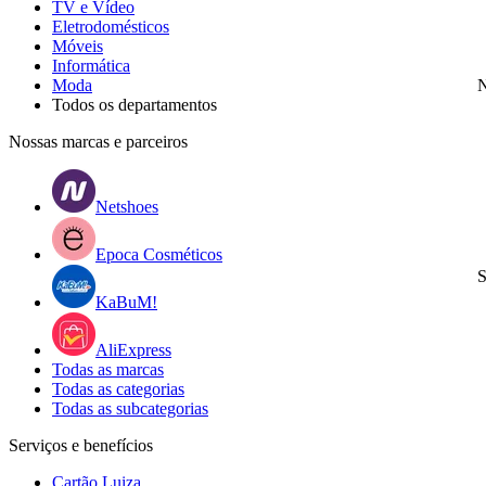
TV e Vídeo
Eletrodomésticos
Móveis
Informática
Moda
N
Todos os departamentos
Nossas marcas e parceiros
Netshoes
Epoca Cosméticos
S
KaBuM!
AliExpress
Todas as marcas
Todas as categorias
Todas as subcategorias
Serviços e benefícios
Cartão Luiza