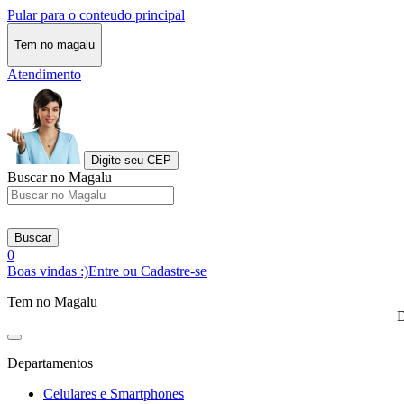
Pular para o conteudo principal
Tem no magalu
Atendimento
Digite seu CEP
Buscar no Magalu
Buscar
0
Boas vindas :)
Entre ou Cadastre-se
Tem no Magalu
D
Departamentos
Celulares e Smartphones