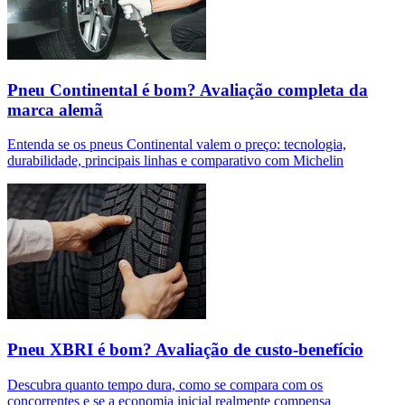
Pneu Continental é bom? Avaliação completa da
marca alemã
Entenda se os pneus Continental valem o preço: tecnologia,
durabilidade, principais linhas e comparativo com Michelin
Pneu XBRI é bom? Avaliação de custo-benefício
Descubra quanto tempo dura, como se compara com os
concorrentes e se a economia inicial realmente compensa