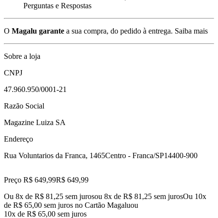
Perguntas e Respostas
O
Magalu garante
a sua compra, do pedido à entrega.
Saiba mais
Sobre a loja
CNPJ
47.960.950/0001-21
Razão Social
Magazine Luiza SA
Endereço
Rua Voluntarios da Franca, 1465
Centro - Franca/SP
14400-900
Preço R$ 649,99
R$
649
,
99
Ou 8x de R$ 81,25 sem juros
ou
8
x de
R$ 81,25
sem juros
Ou 10x
de R$ 65,00 sem juros no Cartão Magalu
ou
10
x de
R$ 65,00
sem juros