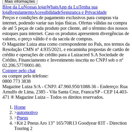
Mais informações
Blog da Lu
Nossas lojas
WhatsApp da Lu
Tenha sua
loja
Regulamento
Acessibilidade
Segurança e Privacidade
Preços e condições de pagamento exclusivos para compras via
internet, podendo variar nas lojas físicas. Ofertas válidas na compra
de até 5 peças de cada produto por cliente, até o término dos nossos
estoques para internet. Caso os produtos apresentem divergências de
valores, o preço válido é o da sacola de compras.
O Magazine Luiza atua como correspondente no País, nos termos da
Resolução CMN nº 4.935/2021, e encaminha propostas de cartão de
crédito e operações de crédito para a Luizacred S.A Sociedade de
Crédito, Financiamento e Investimento inscrita no CNPJ sob o nº
02.206.577/0001-80.
Compre pelo chat
ou compre pelo telefone:
0800 773 3838
Magazine Luiza S/A - CNPJ: 47.960.950/1088-36 - Endereço: Rua
Arnulfo de Lima, 2385 - Vila Santa Cruz, Franca/SP - CEP 14.403-
471 ® Magazine Luiza – Todos os direitos reservados.
Home
>
automotivo
>
Pneus
>
Kit 2 Pneus Aro 13” 165/70R13 Goodyear 83T - Direction
Touring 2