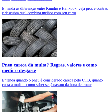
Entenda as diferenças entre Kumho e Hankook, veja prós e contras
e descubra qual combina melhor com seu carro
Pneu careca dá multa? Regras, valores e como
medir o desgaste
Entenda quando o pneu é considerado careca pelo CTB, quanto
custa a multa e como saber se já passou da hora de trocar