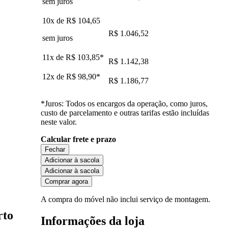
sem juros
10x de
R$ 104,65
R$ 1.046,52
sem juros
11x de
R$ 103,85
*
R$ 1.142,38
12x de
R$ 98,90
*
R$ 1.186,77
*Juros: Todos os encargos da operação, como juros,
custo de parcelamento e outras tarifas estão incluídas
neste valor.
Calcular frete e prazo
Fechar
Adicionar à sacola
Adicionar à sacola
Comprar agora
A compra do móvel não inclui serviço de montagem.
rto
Informações da loja