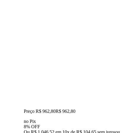
Preço R$ 962,80
R$
962
,
80
no Pix
8% OFF
Ou R$ 1.046,52 em 10x de R$ 104,65 sem juros
ou