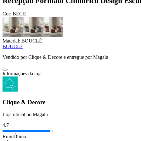
Recepção Formato Cilíndrico Design Escul
Cor:
BEGE
Material:
BOUCLÉ
BOUCLÉ
Vendido por
Clique & Decore
e entregue por
Magalu
Informações da loja
Clique & Decore
Loja oficial no Magalu
4.7
Ruim
Ótimo