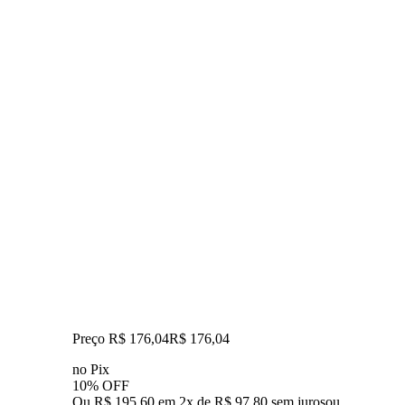
Preço R$ 176,04
R$
176
,
04
no Pix
10% OFF
Ou R$ 195,60 em 2x de R$ 97,80 sem juros
ou