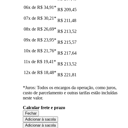
06x de
R$ 34,91
*
R$ 209,45
07x de
R$ 30,21
*
R$ 211,48
08x de
R$ 26,69
*
R$ 213,52
09x de
R$ 23,95
*
R$ 215,57
10x de
R$ 21,76
*
R$ 217,64
11x de
R$ 19,41
*
R$ 213,52
12x de
R$ 18,48
*
R$ 221,81
*Juros: Todos os encargos da operação, como juros,
custo de parcelamento e outras tarifas estão incluídas
neste valor.
Calcular frete e prazo
Fechar
Adicionar à sacola
Adicionar à sacola