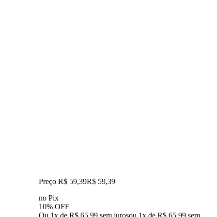
Preço R$ 59,39
R$
59
,
39
no Pix
10% OFF
Ou 1x de R$ 65,99 sem juros
ou
1
x de
R$ 65,99
sem