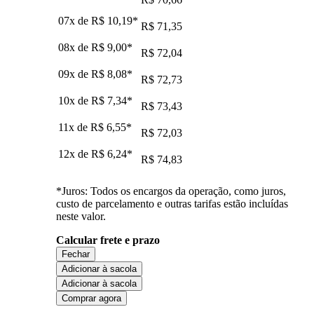
07x de
R$ 10,19
*
R$ 71,35
08x de
R$ 9,00
*
R$ 72,04
09x de
R$ 8,08
*
R$ 72,73
10x de
R$ 7,34
*
R$ 73,43
11x de
R$ 6,55
*
R$ 72,03
12x de
R$ 6,24
*
R$ 74,83
*Juros: Todos os encargos da operação, como juros,
custo de parcelamento e outras tarifas estão incluídas
neste valor.
Calcular frete e prazo
Fechar
Adicionar à sacola
Adicionar à sacola
Comprar agora