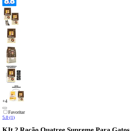
+
4
Favoritar
5.0 (1)
KIt 2 Ração Quatree Supreme Para Gatos 