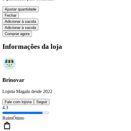
Ajustar quantidade
Fechar
Adicionar à sacola
Adicionar à sacola
Comprar agora
Informações da loja
Brinovar
Lojista Magalu desde 2022
Fale com lojista
Seguir
4.3
Ruim
Ótimo