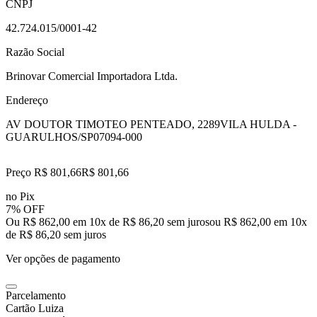
CNPJ
42.724.015/0001-42
Razão Social
Brinovar Comercial Importadora Ltda.
Endereço
AV DOUTOR TIMOTEO PENTEADO, 2289
VILA HULDA -
GUARULHOS/SP
07094-000
Preço R$ 801,66
R$
801
,
66
no Pix
7% OFF
Ou R$ 862,00 em 10x de R$ 86,20 sem juros
ou
R$ 862,00
em
10
x
de
R$ 86,20
sem juros
Ver opções de pagamento
Parcelamento
Cartão Luiza