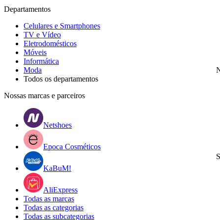
Departamentos
Celulares e Smartphones
TV e Vídeo
Eletrodomésticos
Móveis
Informática
Moda
N
Todos os departamentos
Nossas marcas e parceiros
Netshoes
Epoca Cosméticos
S
KaBuM!
AliExpress
Todas as marcas
Todas as categorias
Todas as subcategorias