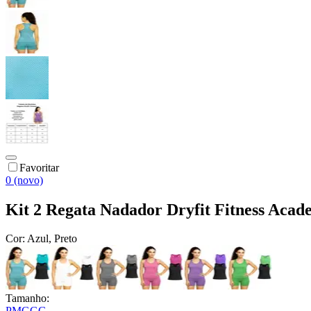
Favoritar
0 (novo)
Kit 2 Regata Nadador Dryfit Fitness Acade
Cor:
Azul, Preto
Tamanho:
P
M
G
GG