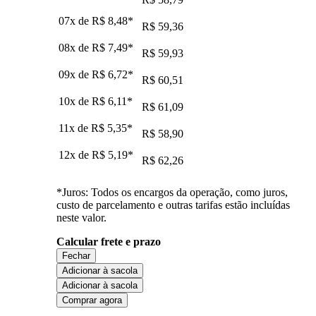
07x de
R$ 8,48
*
R$ 59,36
08x de
R$ 7,49
*
R$ 59,93
09x de
R$ 6,72
*
R$ 60,51
10x de
R$ 6,11
*
R$ 61,09
11x de
R$ 5,35
*
R$ 58,90
12x de
R$ 5,19
*
R$ 62,26
*Juros: Todos os encargos da operação, como juros,
custo de parcelamento e outras tarifas estão incluídas
neste valor.
Calcular frete e prazo
Fechar
Adicionar à sacola
Adicionar à sacola
Comprar agora