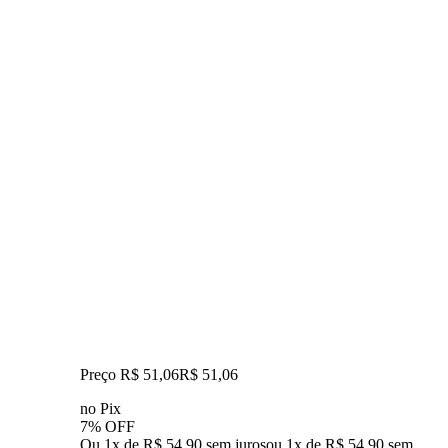
Preço R$ 51,06
R$
51
,
06
no Pix
7% OFF
Ou 1x de R$ 54,90 sem juros
ou
1
x de
R$ 54,90
sem