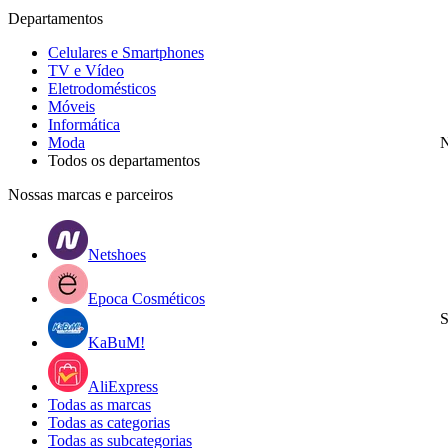
Departamentos
Celulares e Smartphones
TV e Vídeo
Eletrodomésticos
Móveis
Informática
Moda
N
Todos os departamentos
Nossas marcas e parceiros
Netshoes
Epoca Cosméticos
S
KaBuM!
AliExpress
Todas as marcas
Todas as categorias
Todas as subcategorias