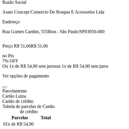
Razão Social
Asato Concept Comercio De Roupas E Acessorios Ltda
Endereço
Rua Gomes Cardim, 555
Bras - São Paulo/SP
03050-000
Preço R$ 51,06
R$
51
,
06
no Pix
7% OFF
Ou 1x de R$ 54,90 sem juros
ou
1
x de
R$ 54,90
sem juros
Ver opções de pagamento
Parcelamento
Cartão Luiza
Cartão de crédito
Tabela de parcelas de Cartão
de crédito
Parcelas
Total
01x de
R$ 54,90