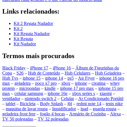
Links relacionados:
Kit 2 Regata Nadador
Kit 2
Kit Regata Nadador
Kit Regata
Kit Nadador
Termos mais procurados
Black Friday
–
iPhone 17
–
iPhone 16
–
Álbum de Figurinhas da
Copa
–
S26
–
Hub de Conteúdo
–
Hub Celulares
–
Hub Geladeira
–
Hub Tvs
–
iphone 15
–
iphone 14
–
ps5
–
Air Fryer
–
iphone 16 pro
max
–
geladeira
–
poco x7 pro
–
xbox
–
iphone
–
creatina
–
whey
protein
–
microondas
–
kindle
–
iphone 17 pro max
–
iphone 15 pro
max
–
celular samsung
–
iphone 16e
–
xbox series s
–
xiaomi
–
ventilador
–
nintendo switch 2
–
Celular
–
Ar Condicionado Portátil
–
tablet
–
Bicicleta
–
Body Splash
–
jbl
–
redmi note 14
–
tenis nike
–
maquina de lavar roupa
–
liquidificador
–
ipad
–
guarda roupa
–
geladeira frost free
–
fogão 4 bocas
–
Armário de Cozinha
–
Alexa
–
TV 50 polegadas
–
TV 32 polegadas