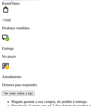
Ruim
Ótimo
+1mil
Produtos vendidos
Entrega
No prazo
Atendimento
Demora para responder
Ver mais sobre a loja
Magalu garante
a sua compra, do pedido à entrega.
Devolução Gratuita
em até 7 dias depois de receber o