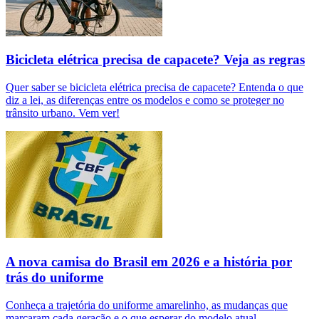
Bicicleta elétrica precisa de capacete? Veja as regras
Quer saber se bicicleta elétrica precisa de capacete? Entenda o que
diz a lei, as diferenças entre os modelos e como se proteger no
trânsito urbano. Vem ver!
A nova camisa do Brasil em 2026 e a história por
trás do uniforme
Conheça a trajetória do uniforme amarelinho, as mudanças que
marcaram cada geração e o que esperar do modelo atual