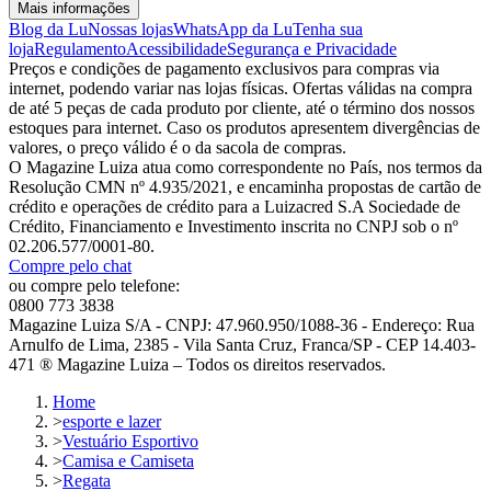
Mais informações
Blog da Lu
Nossas lojas
WhatsApp da Lu
Tenha sua
loja
Regulamento
Acessibilidade
Segurança e Privacidade
Preços e condições de pagamento exclusivos para compras via
internet, podendo variar nas lojas físicas. Ofertas válidas na compra
de até 5 peças de cada produto por cliente, até o término dos nossos
estoques para internet. Caso os produtos apresentem divergências de
valores, o preço válido é o da sacola de compras.
O Magazine Luiza atua como correspondente no País, nos termos da
Resolução CMN nº 4.935/2021, e encaminha propostas de cartão de
crédito e operações de crédito para a Luizacred S.A Sociedade de
Crédito, Financiamento e Investimento inscrita no CNPJ sob o nº
02.206.577/0001-80.
Compre pelo chat
ou compre pelo telefone:
0800 773 3838
Magazine Luiza S/A - CNPJ: 47.960.950/1088-36 - Endereço: Rua
Arnulfo de Lima, 2385 - Vila Santa Cruz, Franca/SP - CEP 14.403-
471 ® Magazine Luiza – Todos os direitos reservados.
Home
>
esporte e lazer
>
Vestuário Esportivo
>
Camisa e Camiseta
>
Regata