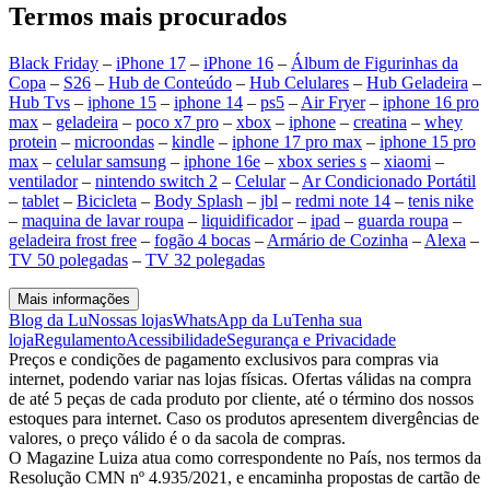
Termos mais procurados
Black Friday
–
iPhone 17
–
iPhone 16
–
Álbum de Figurinhas da
Copa
–
S26
–
Hub de Conteúdo
–
Hub Celulares
–
Hub Geladeira
–
Hub Tvs
–
iphone 15
–
iphone 14
–
ps5
–
Air Fryer
–
iphone 16 pro
max
–
geladeira
–
poco x7 pro
–
xbox
–
iphone
–
creatina
–
whey
protein
–
microondas
–
kindle
–
iphone 17 pro max
–
iphone 15 pro
max
–
celular samsung
–
iphone 16e
–
xbox series s
–
xiaomi
–
ventilador
–
nintendo switch 2
–
Celular
–
Ar Condicionado Portátil
–
tablet
–
Bicicleta
–
Body Splash
–
jbl
–
redmi note 14
–
tenis nike
–
maquina de lavar roupa
–
liquidificador
–
ipad
–
guarda roupa
–
geladeira frost free
–
fogão 4 bocas
–
Armário de Cozinha
–
Alexa
–
TV 50 polegadas
–
TV 32 polegadas
Mais informações
Blog da Lu
Nossas lojas
WhatsApp da Lu
Tenha sua
loja
Regulamento
Acessibilidade
Segurança e Privacidade
Preços e condições de pagamento exclusivos para compras via
internet, podendo variar nas lojas físicas. Ofertas válidas na compra
de até 5 peças de cada produto por cliente, até o término dos nossos
estoques para internet. Caso os produtos apresentem divergências de
valores, o preço válido é o da sacola de compras.
O Magazine Luiza atua como correspondente no País, nos termos da
Resolução CMN nº 4.935/2021, e encaminha propostas de cartão de