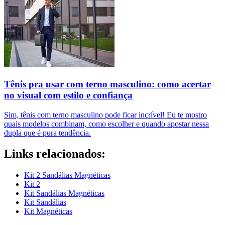
Tênis pra usar com terno masculino: como acertar
no visual com estilo e confiança
Sim, tênis com terno masculino pode ficar incrível! Eu te mostro
quais modelos combinam, como escolher e quando apostar nessa
dupla que é pura tendência.
Links relacionados:
Kit 2 Sandálias Magnéticas
Kit 2
Kit Sandálias Magnéticas
Kit Sandálias
Kit Magnéticas