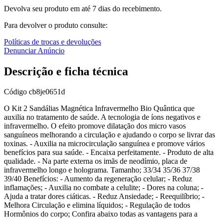
Devolva seu produto em até 7 dias do recebimento.
Para devolver o produto consulte:
Políticas de trocas e devoluções
Denunciar Anúncio
Descrição e ficha técnica
Código
cb8je0651d
O Kit 2 Sandálias Magnética Infravermelho Bio Quântica que
auxilia no tratamento de saúde. A tecnologia de íons negativos e
infravermelho. O efeito promove dilatação dos micro vasos
sanguíneos melhorando a circulação e ajudando o corpo se livrar das
toxinas. - Auxilia na microcirculação sanguínea e promove vários
benefícios para sua saúde. - Encaixa perfeitamente. - Produto de alta
qualidade. - Na parte externa os imãs de neodímio, placa de
infravermelho longo e holograma. Tamanho; 33/34 35/36 37/38
39/40 Benefícios: - Aumento da regeneração celular; - Reduz
inflamações; - Auxilia no combate a celulite; - Dores na coluna; -
Ajuda a tratar dores ciáticas. - Reduz Ansiedade; - Reequilíbrio; -
Melhora Circulação e elimina líquidos; - Regulação de todos
Hormônios do corpo; Confira abaixo todas as vantagens para a