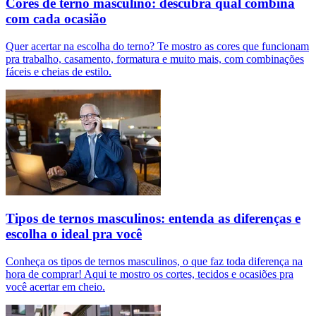
Cores de terno masculino: descubra qual combina
com cada ocasião
Quer acertar na escolha do terno? Te mostro as cores que funcionam
pra trabalho, casamento, formatura e muito mais, com combinações
fáceis e cheias de estilo.
Tipos de ternos masculinos: entenda as diferenças e
escolha o ideal pra você
Conheça os tipos de ternos masculinos, o que faz toda diferença na
hora de comprar! Aqui te mostro os cortes, tecidos e ocasiões pra
você acertar em cheio.