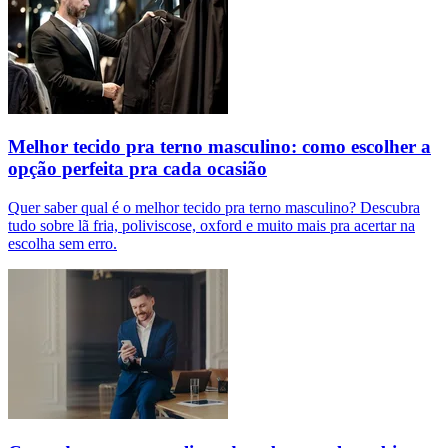
Melhor tecido pra terno masculino: como escolher a
opção perfeita pra cada ocasião
Quer saber qual é o melhor tecido pra terno masculino? Descubra
tudo sobre lã fria, poliviscose, oxford e muito mais pra acertar na
escolha sem erro.