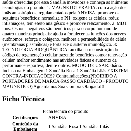
saúde oferecidas por essa Sandália inovadora e conheça as inúmeras
tecnologias do produto: 1: MAGNETOTERAPIA: com a ação dos
ímãs anisotrópicos, regulamentados pela ANVISA, promove os
seguintes benefícios: normaliza o PH, oxigena as células, reduz
inflamações, tem efeito analgésico e promove relaxamento. 2: MDT-
ions: Os íons negativos são benéficos para o corpo humano de
quatro maneiras principais: ajuda a fortalecer as funções dos nervos
autônomos, reforça o colágeno, melhora a permeabilidade da célula
(membranas plasmáticas) e fortalece o sistema imunológico. 3:
TECNOLOGIA BIOQUÂNTICA: auxilia na reconstrução do
código de regeneração celular trazendo benefícios como: renovação
celular, melhor rendimento nas atividades físicas e aumento da
performance esportiva, dentre outros. MODO DE USAR: diário.
Incluso na Embalagem 1 Sandália Rosa 1 Sandália Lilás EXISTEM
CONTRA-INDICAÇÕES? Contraindicações.(PROIBIDO A
PORTADORES DE MARCA-PASSO CARDÍACO - PRODUTO
MAGNÉTICO) Aguardamos Sua Compra Obrigado!!!
Ficha Técnica
Ficha tecnica do produto
Certificações
ANVISA
Conteúdo da
1 Sandália Rosa 1 Sandália Lilás
Embalagem