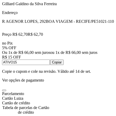
Gilliard Galdino da Silva Ferreira
Endereço
R AGENOR LOPES, 292
BOA VIAGEM - RECIFE/PE
51021-110
Preço R$ 62,70
R$
62
,
70
no Pix
5% OFF
Ou 1x de R$ 66,00 sem juros
ou
1
x de
R$ 66,00
sem juros
R$ 15 OFF
Copiar
Copie o cupom e cole na revisão. Válido até
14 de set
.
Ver opções de pagamento
Parcelamento
Cartão Luiza
Cartão de crédito
Tabela de parcelas de Cartão
de crédito