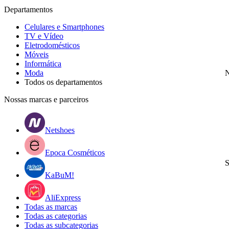
Departamentos
Celulares e Smartphones
TV e Vídeo
Eletrodomésticos
Móveis
Informática
Moda
N
Todos os departamentos
Nossas marcas e parceiros
Netshoes
Epoca Cosméticos
S
KaBuM!
AliExpress
Todas as marcas
Todas as categorias
Todas as subcategorias