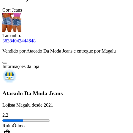
Cor:
Jeans
Tamanho:
36
38
40
42
44
46
48
Vendido por
Atacado Da Moda Jeans
e entregue por
Magalu
Informações da loja
Atacado Da Moda Jeans
Lojista Magalu desde 2021
2.2
Ruim
Ótimo