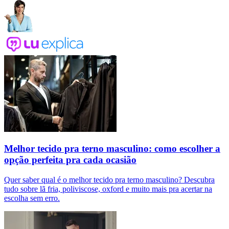
Melhor tecido pra terno masculino: como escolher a
opção perfeita pra cada ocasião
Quer saber qual é o melhor tecido pra terno masculino? Descubra
tudo sobre lã fria, poliviscose, oxford e muito mais pra acertar na
escolha sem erro.