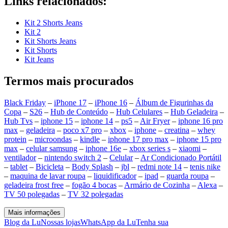
Links relacionados:
Kit 2 Shorts Jeans
Kit 2
Kit Shorts Jeans
Kit Shorts
Kit Jeans
Termos mais procurados
Black Friday
–
iPhone 17
–
iPhone 16
–
Álbum de Figurinhas da
Copa
–
S26
–
Hub de Conteúdo
–
Hub Celulares
–
Hub Geladeira
–
Hub Tvs
–
iphone 15
–
iphone 14
–
ps5
–
Air Fryer
–
iphone 16 pro
max
–
geladeira
–
poco x7 pro
–
xbox
–
iphone
–
creatina
–
whey
protein
–
microondas
–
kindle
–
iphone 17 pro max
–
iphone 15 pro
max
–
celular samsung
–
iphone 16e
–
xbox series s
–
xiaomi
–
ventilador
–
nintendo switch 2
–
Celular
–
Ar Condicionado Portátil
–
tablet
–
Bicicleta
–
Body Splash
–
jbl
–
redmi note 14
–
tenis nike
–
maquina de lavar roupa
–
liquidificador
–
ipad
–
guarda roupa
–
geladeira frost free
–
fogão 4 bocas
–
Armário de Cozinha
–
Alexa
–
TV 50 polegadas
–
TV 32 polegadas
Mais informações
Blog da Lu
Nossas lojas
WhatsApp da Lu
Tenha sua