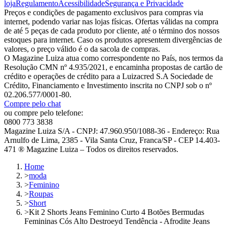
loja
Regulamento
Acessibilidade
Segurança e Privacidade
Preços e condições de pagamento exclusivos para compras via
internet, podendo variar nas lojas físicas. Ofertas válidas na compra
de até 5 peças de cada produto por cliente, até o término dos nossos
estoques para internet. Caso os produtos apresentem divergências de
valores, o preço válido é o da sacola de compras.
O Magazine Luiza atua como correspondente no País, nos termos da
Resolução CMN nº 4.935/2021, e encaminha propostas de cartão de
crédito e operações de crédito para a Luizacred S.A Sociedade de
Crédito, Financiamento e Investimento inscrita no CNPJ sob o nº
02.206.577/0001-80.
Compre pelo chat
ou compre pelo telefone:
0800 773 3838
Magazine Luiza S/A - CNPJ: 47.960.950/1088-36 - Endereço: Rua
Arnulfo de Lima, 2385 - Vila Santa Cruz, Franca/SP - CEP 14.403-
471 ® Magazine Luiza – Todos os direitos reservados.
Home
>
moda
>
Feminino
>
Roupas
>
Short
>
Kit 2 Shorts Jeans Feminino Curto 4 Botões Bermudas
Femininas Cós Alto Destroeyd Tendência - Afrodite Jeans