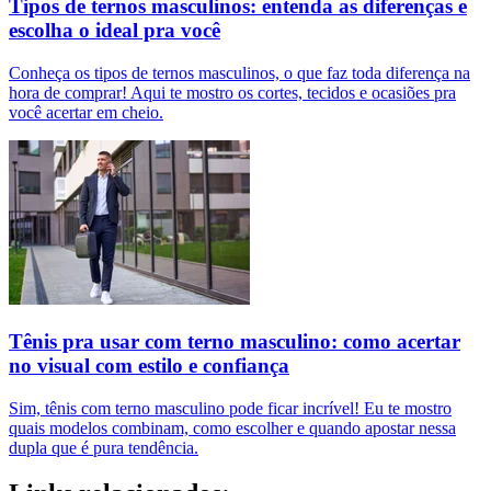
Tipos de ternos masculinos: entenda as diferenças e
escolha o ideal pra você
Conheça os tipos de ternos masculinos, o que faz toda diferença na
hora de comprar! Aqui te mostro os cortes, tecidos e ocasiões pra
você acertar em cheio.
Tênis pra usar com terno masculino: como acertar
no visual com estilo e confiança
Sim, tênis com terno masculino pode ficar incrível! Eu te mostro
quais modelos combinam, como escolher e quando apostar nessa
dupla que é pura tendência.