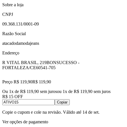
Sobre a loja
CNPJ
09.368.131/0001-09
Razão Social
atacadodamodajeans
Endereço
R VITAL BRASIL, 219
BONSUCESSO -
FORTALEZA/CE
60541-705
Preço R$ 119,90
R$
119
,
90
Ou 1x de R$ 119,90 sem juros
ou
1
x de
R$ 119,90
sem juros
R$ 15 OFF
Copiar
Copie o cupom e cole na revisão. Válido até
14 de set
.
Ver opções de pagamento