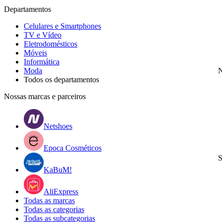
Departamentos
Celulares e Smartphones
TV e Vídeo
Eletrodomésticos
Móveis
Informática
Moda
N
Todos os departamentos
Nossas marcas e parceiros
Netshoes
Epoca Cosméticos
S
KaBuM!
AliExpress
Todas as marcas
Todas as categorias
Todas as subcategorias