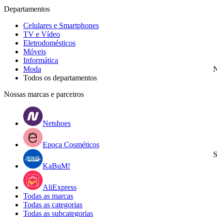
Departamentos
Celulares e Smartphones
TV e Vídeo
Eletrodomésticos
Móveis
Informática
Moda
N
Todos os departamentos
Nossas marcas e parceiros
Netshoes
Epoca Cosméticos
S
KaBuM!
AliExpress
Todas as marcas
Todas as categorias
Todas as subcategorias