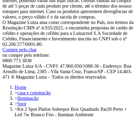
internet, podendo variar nas lojas físicas. Ofertas válidas na compra
de até 5 peças de cada produto por cliente, até o término dos nossos
estoques para internet. Caso os produtos apresentem divergências de
valores, o preço válido é o da sacola de compras.
O Magazine Luiza atua como correspondente no País, nos termos da
Resolução CMN nº 4.935/2021, e encaminha propostas de cartão de
crédito e operações de crédito para a Luizacred S.A Sociedade de
Crédito, Financiamento e Investimento inscrita no CNPJ sob o nº
02.206.577/0001-80.
Compre pelo chat
ou compre pelo telefone:
0800 773 3838
Magazine Luiza S/A - CNPJ: 47.960.950/1088-36 - Endereço: Rua
Arnulfo de Lima, 2385 - Vila Santa Cruz, Franca/SP - CEP 14.403-
471 ® Magazine Luiza – Todos os direitos reservados.
Home
>
casa e construção
>
Iluminação
>
Spot
>
Kit 2 Spot Plafon Sobrepor Box Quadrado Par20 Preto +
Led 7w Branco Frio - Iluminar Ambiente