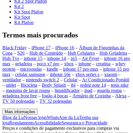
Kit 2 Spot Plafon
Kit 2
Kit Spot Plafon
Kit Spot
Kit Plafon
Termos mais procurados
Black Friday
–
iPhone 17
–
iPhone 16
–
Álbum de Figurinhas da
Copa
–
S26
–
Hub de Conteúdo
–
Hub Celulares
–
Hub Geladeira
–
Hub Tvs
–
iphone 15
–
iphone 14
–
ps5
–
Air Fryer
–
iphone 16 pro
max
–
geladeira
–
poco x7 pro
–
xbox
–
iphone
–
creatina
–
whey
protein
–
microondas
–
kindle
–
iphone 17 pro max
–
iphone 15 pro
max
–
celular samsung
–
iphone 16e
–
xbox series s
–
xiaomi
–
ventilador
–
nintendo switch 2
–
Celular
–
Ar Condicionado Portátil
–
tablet
–
Bicicleta
–
Body Splash
–
jbl
–
redmi note 14
–
tenis nike
–
maquina de lavar roupa
–
liquidificador
–
ipad
–
guarda roupa
–
geladeira frost free
–
fogão 4 bocas
–
Armário de Cozinha
–
Alexa
–
TV 50 polegadas
–
TV 32 polegadas
Mais informações
Blog da Lu
Nossas lojas
WhatsApp da Lu
Tenha sua
loja
Regulamento
Acessibilidade
Segurança e Privacidade
Preços e condições de pagamento exclusivos para compras via