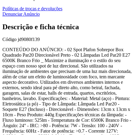
Políticas de trocas e devoluções
Denunciar Anúncio
Descrição e ficha técnica
Código
jd9080f139
CONTEÚDO DO ANÚNCIO: - 02 Spot Plafon Sobrepor Box
Quadrado Par20 Direcionável Preto - 02 Lâmpadas Led Par20 E27
6500K Branco Frio _ Maximize a iluminação e o estilo do seu
espaço com nosso spot de luz direcional. São utilizados na
iluminação de ambientes que precisam de uma luz mais direcionada,
além de criar um efeito de luminosidade com foco, tem marcante
aspecto decorativo. Utilizados em diversos ambientes internos e
externos, sendo ideal para pé direto alto, como beiral, fachada,
garagem, salas de estar, halls de entrada, quartos, escritórios,
banheiros, lavabo. Especificações: - Material: Metal (aço) - Pintura:
Eletrostática (a pó) - Tipo de Lâmpada: Lâmpada Led Par20 -
Soquete E27 (Incluso) - Direcionável - Dimensões: 13cm x 13cm x
10cm - Peso Produto: 440g Especificações técnicas da lâmpada: -
Fluxo luminoso: 525lm - Temperatura de Cor: 6500K Branco Frio -
Ângulo: 24° - IRC: >80 - Potência: 7W - Tensão: 100 - 240V -
Frequência: 60Hz - Fator de potência: >0.7 - Corrente 127V: