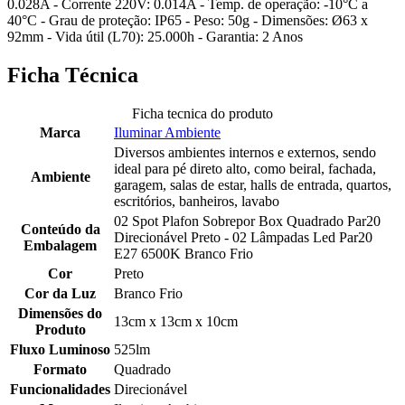
0.028A - Corrente 220V: 0.014A - Temp. de operação: -10°C a
40°C - Grau de proteção: IP65 - Peso: 50g - Dimensões: Ø63 x
92mm - Vida útil (L70): 25.000h - Garantia: 2 Anos
Ficha Técnica
Ficha tecnica do produto
Marca
Iluminar Ambiente
Diversos ambientes internos e externos, sendo
ideal para pé direto alto, como beiral, fachada,
Ambiente
garagem, salas de estar, halls de entrada, quartos,
escritórios, banheiros, lavabo
02 Spot Plafon Sobrepor Box Quadrado Par20
Conteúdo da
Direcionável Preto - 02 Lâmpadas Led Par20
Embalagem
E27 6500K Branco Frio
Cor
Preto
Cor da Luz
Branco Frio
Dimensões do
13cm x 13cm x 10cm
Produto
Fluxo Luminoso
525lm
Formato
Quadrado
Funcionalidades
Direcionável