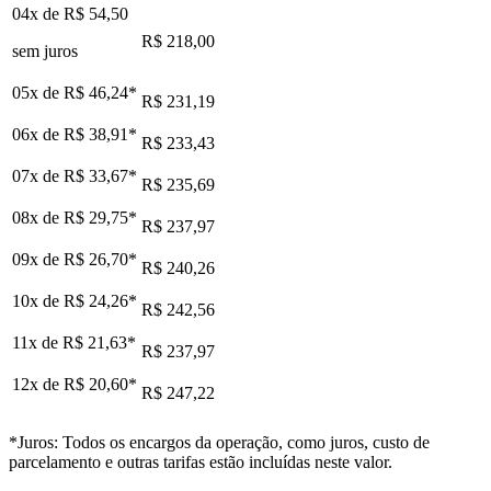
04x de
R$ 54,50
R$ 218,00
sem juros
05x de
R$ 46,24
*
R$ 231,19
06x de
R$ 38,91
*
R$ 233,43
07x de
R$ 33,67
*
R$ 235,69
08x de
R$ 29,75
*
R$ 237,97
09x de
R$ 26,70
*
R$ 240,26
10x de
R$ 24,26
*
R$ 242,56
11x de
R$ 21,63
*
R$ 237,97
12x de
R$ 20,60
*
R$ 247,22
*Juros: Todos os encargos da operação, como juros, custo de
parcelamento e outras tarifas estão incluídas neste valor.