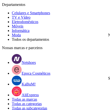
Departamentos
Celulares e Smartphones
TV e Vídeo
Eletrodomésticos
Móveis
Informática
Moda
N
Todos os departamentos
Nossas marcas e parceiros
Netshoes
Epoca Cosméticos
S
KaBuM!
AliExpress
Todas as marcas
Todas as categorias
Todas as subcategorias