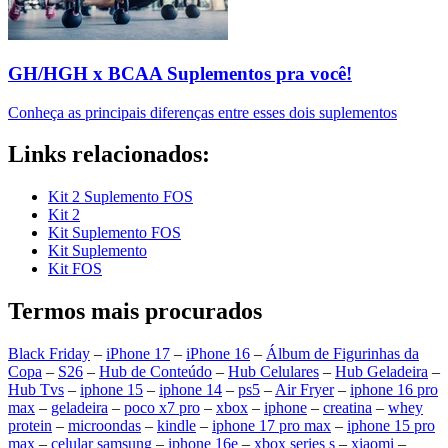
GH/HGH x BCAA Suplementos pra você!
Conheça as principais diferenças entre esses dois suplementos
Links relacionados:
Kit 2 Suplemento FOS
Kit 2
Kit Suplemento FOS
Kit Suplemento
Kit FOS
Termos mais procurados
Black Friday
–
iPhone 17
–
iPhone 16
–
Álbum de Figurinhas da
Copa
–
S26
–
Hub de Conteúdo
–
Hub Celulares
–
Hub Geladeira
–
Hub Tvs
–
iphone 15
–
iphone 14
–
ps5
–
Air Fryer
–
iphone 16 pro
max
–
geladeira
–
poco x7 pro
–
xbox
–
iphone
–
creatina
–
whey
protein
–
microondas
–
kindle
–
iphone 17 pro max
–
iphone 15 pro
max
–
celular samsung
–
iphone 16e
–
xbox series s
–
xiaomi
–