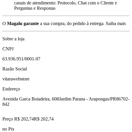
canais de atendimento: Protocolo, Chat com o Cliente e
Perguntas e Respostas
O
Magalu garante
a sua compra, do pedido à entrega.
Saiba mais
Sobre a loja
CNPJ
63.936.951/0001-97
Razão Social
vitarawebstore
Endereço
Avenida Garca Boiadeira, 608
Jardim Parana - Arapongas/PR
86702-
842
Preço R$ 202,74
R$
202
,
74
no Pix