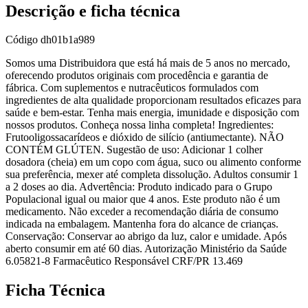
Descrição e ficha técnica
Código
dh01b1a989
Somos uma Distribuidora que está há mais de 5 anos no mercado,
oferecendo produtos originais com procedência e garantia de
fábrica. Com suplementos e nutracêuticos formulados com
ingredientes de alta qualidade proporcionam resultados eficazes para
saúde e bem-estar. Tenha mais energia, imunidade e disposição com
nossos produtos. Conheça nossa linha completa! Ingredientes:
Frutooligossacarídeos e dióxido de silício (antiumectante). NÃO
CONTÉM GLÚTEN. Sugestão de uso: Adicionar 1 colher
dosadora (cheia) em um copo com água, suco ou alimento conforme
sua preferência, mexer até completa dissolução. Adultos consumir 1
a 2 doses ao dia. Advertência: Produto indicado para o Grupo
Populacional igual ou maior que 4 anos. Este produto não é um
medicamento. Não exceder a recomendação diária de consumo
indicada na embalagem. Mantenha fora do alcance de crianças.
Conservação: Conservar ao abrigo da luz, calor e umidade. Após
aberto consumir em até 60 dias. Autorização Ministério da Saúde
6.05821-8 Farmacêutico Responsável CRF/PR 13.469
Ficha Técnica