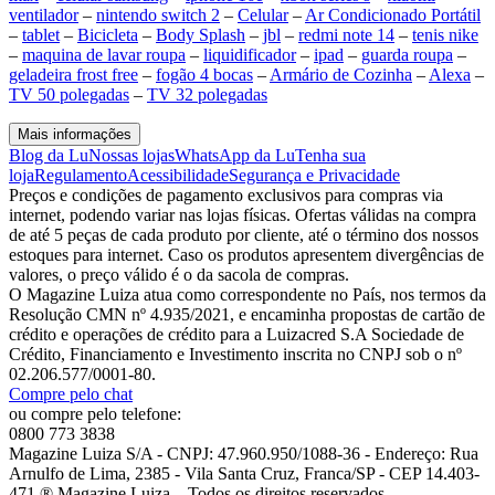
ventilador
–
nintendo switch 2
–
Celular
–
Ar Condicionado Portátil
–
tablet
–
Bicicleta
–
Body Splash
–
jbl
–
redmi note 14
–
tenis nike
–
maquina de lavar roupa
–
liquidificador
–
ipad
–
guarda roupa
–
geladeira frost free
–
fogão 4 bocas
–
Armário de Cozinha
–
Alexa
–
TV 50 polegadas
–
TV 32 polegadas
Mais informações
Blog da Lu
Nossas lojas
WhatsApp da Lu
Tenha sua
loja
Regulamento
Acessibilidade
Segurança e Privacidade
Preços e condições de pagamento exclusivos para compras via
internet, podendo variar nas lojas físicas. Ofertas válidas na compra
de até 5 peças de cada produto por cliente, até o término dos nossos
estoques para internet. Caso os produtos apresentem divergências de
valores, o preço válido é o da sacola de compras.
O Magazine Luiza atua como correspondente no País, nos termos da
Resolução CMN nº 4.935/2021, e encaminha propostas de cartão de
crédito e operações de crédito para a Luizacred S.A Sociedade de
Crédito, Financiamento e Investimento inscrita no CNPJ sob o nº
02.206.577/0001-80.
Compre pelo chat
ou compre pelo telefone:
0800 773 3838
Magazine Luiza S/A - CNPJ: 47.960.950/1088-36 - Endereço: Rua
Arnulfo de Lima, 2385 - Vila Santa Cruz, Franca/SP - CEP 14.403-
471 ® Magazine Luiza – Todos os direitos reservados.