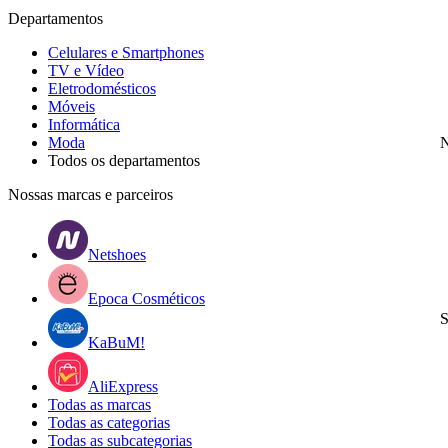
Departamentos
Celulares e Smartphones
TV e Vídeo
Eletrodomésticos
Móveis
Informática
Moda
N
Todos os departamentos
Nossas marcas e parceiros
Netshoes
Epoca Cosméticos
S
KaBuM!
AliExpress
Todas as marcas
Todas as categorias
Todas as subcategorias