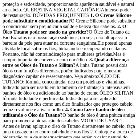
proteção e sedosidade, proporcionando aparência saudável e natural
ao cabelo. QUERATINA VEGETAL CATIÔNICAIntenso poder
de restauração. DÚVIDAS FREQUENTES
1. O Creme Silicone
pode substituir o condicionador?
O Creme Silicone pode substituir
o condicionar sem prejudicar a saúde e beleza dos cabelos.
2. O
Óleo Tutano pode ser usado na gravidez?
O Óleo de Tutano da
Bio Extratus não possui ação sistêmica, ou seja, não ultrapassa a
barreira da pele para atuar na corrente sanguínea.Ele possui apenas
atividade local sobre os fios, hidratando e recuperando os danos.
Portanto, não há contraindicação para mulheres grávidas.Mas é
sempre importante conversar com o médico.
3. Qual a diferença
entre os Óleos de Tutano e Sillitan?
A linha Tutano possui dois
óleos com funções diferentes, porém indicados para o mesmo
diagnóstico capilar de ressecamento. Veja abaixo:ÓLEO DE
TUTANO: fórmula concentrada, rica em proteínas e vitaminas.
Indicado para ser usado em tratamento de hidratação intensiva,em
banhos de óleo ou adicionado ao banho de creme.ÓLEO SILITAN:
fórmula hidratante e perfumada. Indicado para ser aplicado
diretamente nos fios como um óleo finalizador que protegeo cabelo,
reduz o volume e ativa o brilho.
4. Como fazer banho de óleo
utilizando o Óleo de Tutano?
O banho de óleo é uma prática antiga
para promover a hidratação dos cabelos.MODO DE USAR:1.
Antes de lavar, aplique o óleo de Tutano diretamente no cabelo, faça
uma massagem no couro cabeludo e nos fios.2. Coloque a touca de
hidratação ou a de autoaquecimento que retém o calor natural do