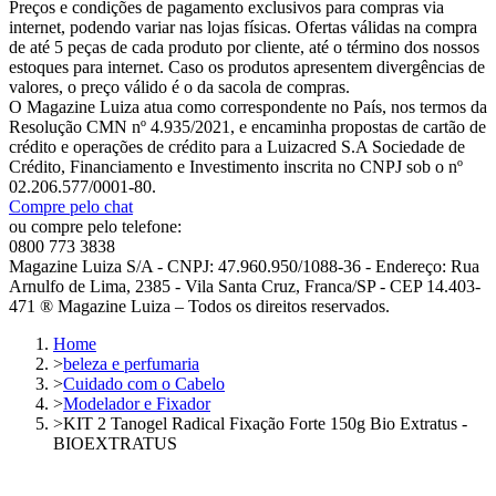
Preços e condições de pagamento exclusivos para compras via
internet, podendo variar nas lojas físicas. Ofertas válidas na compra
de até 5 peças de cada produto por cliente, até o término dos nossos
estoques para internet. Caso os produtos apresentem divergências de
valores, o preço válido é o da sacola de compras.
O Magazine Luiza atua como correspondente no País, nos termos da
Resolução CMN nº 4.935/2021, e encaminha propostas de cartão de
crédito e operações de crédito para a Luizacred S.A Sociedade de
Crédito, Financiamento e Investimento inscrita no CNPJ sob o nº
02.206.577/0001-80.
Compre pelo chat
ou compre pelo telefone:
0800 773 3838
Magazine Luiza S/A - CNPJ: 47.960.950/1088-36 - Endereço: Rua
Arnulfo de Lima, 2385 - Vila Santa Cruz, Franca/SP - CEP 14.403-
471 ® Magazine Luiza – Todos os direitos reservados.
Home
>
beleza e perfumaria
>
Cuidado com o Cabelo
>
Modelador e Fixador
>
KIT 2 Tanogel Radical Fixação Forte 150g Bio Extratus -
BIOEXTRATUS