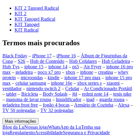
KIT 2 Tanogel Radical
KIT 2
KIT Tanogel Radical
KIT Tanogel
KIT Radical
Termos mais procurados
Black Friday
–
iPhone 17
–
iPhone 16
–
Álbum de Figurinhas da
Copa
–
S26
–
Hub de Conteúdo
–
Hub Celulares
–
Hub Geladeira
–
Hub Tvs
–
iphone 15
–
iphone 14
–
ps5
–
Air Fryer
–
iphone 16 pro
max
–
geladeira
–
poco x7 pro
–
xbox
–
iphone
–
creatina
–
whey
protein
–
microondas
–
kindle
–
iphone 17 pro max
–
iphone 15 pro
max
–
celular samsung
–
iphone 16e
–
xbox series s
–
xiaomi
–
ventilador
–
nintendo switch 2
–
Celular
–
Ar Condicionado Portátil
–
tablet
–
Bicicleta
–
Body Splash
–
jbl
–
redmi note 14
–
tenis nike
–
maquina de lavar roupa
–
liquidificador
–
ipad
–
guarda roupa
–
geladeira frost free
–
fogão 4 bocas
–
Armário de Cozinha
–
Alexa
–
TV 50 polegadas
–
TV 32 polegadas
Mais informações
Blog da Lu
Nossas lojas
WhatsApp da Lu
Tenha sua
loja
Regulamento
Acessibilidade
Segurança e Privacidade