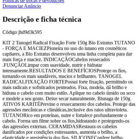
Políticas de trocas e devoluções
Denunciar Anúncio
Descrição e ficha técnica
Código
jhd9d3k595
KIT 2 Tanogel Radical Fixação Forte 150g Bio Extratus TUTANO
- FORÇA E MACIEZPioneira no uso do tutano em cosméticos
capilares, a Bio Extratus desenvolveu uma linha completa para dar
mais força e maciez. INDICAÇÃOCabelos ressecados
.FUNÇÃOLimpar com suavidade, nutrir e hidratar
intensamente.RESULTADOS E BENEFÍCIOSProtege os fios,
tornando-os mais saudáveis, macios e brilhantes. TANOGEL
RADICALFIXAÇÃO FORTEPossui forte fixação, permitindo os
mais radicais e sofisticados penteados. Fixa, modela, dá brilho e
hidrata o cabelo com muito estilo. Aplique no cabelo úmido ou seco
e modele a seu gosto. Deixe secar naturalmente. Bisnaga de 150g
ATIVOS KARITÉPrevine o ressecamento dos cabelos. Protege das
agressões mecânicas e climáticas,inclusive dos raios ultravioleta.
TUTANORico em proteínas, nutre e fortalece profundamente o
cabelo. Forma um filme sobre os fios,hidratando e protegendo-os
das agressões externas. CERAMIDASRestaura os cabelos
danificados por condições estressantes, aumenta o brilho, a
elasticidade e aresistência dos fios. SILICONEConfere brilho,