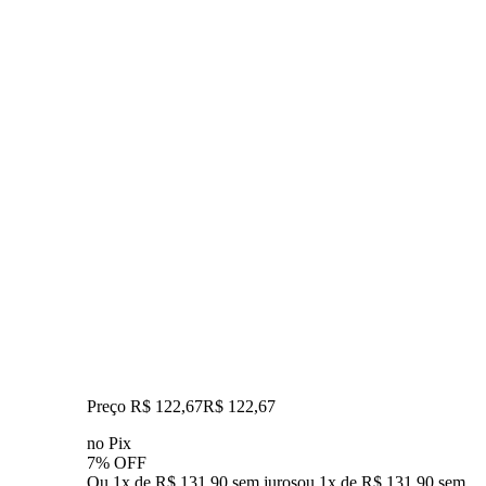
Preço R$ 122,67
R$
122
,
67
no Pix
7% OFF
Ou 1x de R$ 131,90 sem juros
ou
1
x de
R$ 131,90
sem