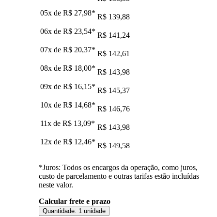
05x de
R$ 27,98
*
R$ 139,88
06x de
R$ 23,54
*
R$ 141,24
07x de
R$ 20,37
*
R$ 142,61
08x de
R$ 18,00
*
R$ 143,98
09x de
R$ 16,15
*
R$ 145,37
10x de
R$ 14,68
*
R$ 146,76
11x de
R$ 13,09
*
R$ 143,98
12x de
R$ 12,46
*
R$ 149,58
*Juros: Todos os encargos da operação, como juros,
custo de parcelamento e outras tarifas estão incluídas
neste valor.
Calcular frete e prazo
Quantidade:
1 unidade