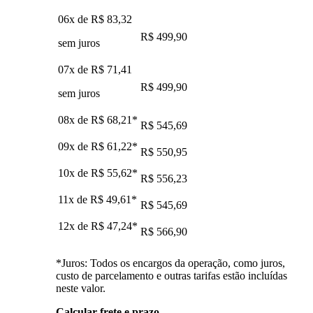
06x de
R$ 83,32
R$ 499,90
sem juros
07x de
R$ 71,41
R$ 499,90
sem juros
08x de
R$ 68,21
*
R$ 545,69
09x de
R$ 61,22
*
R$ 550,95
10x de
R$ 55,62
*
R$ 556,23
11x de
R$ 49,61
*
R$ 545,69
12x de
R$ 47,24
*
R$ 566,90
*Juros: Todos os encargos da operação, como juros,
custo de parcelamento e outras tarifas estão incluídas
neste valor.
Calcular frete e prazo