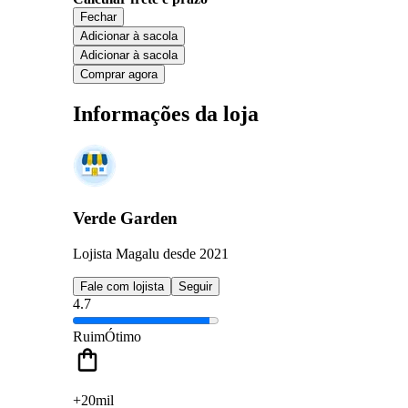
Fechar
Adicionar à sacola
Adicionar à sacola
Comprar agora
Informações da loja
Verde Garden
Lojista Magalu desde 2021
Fale com lojista
Seguir
4.7
Ruim
Ótimo
+20mil