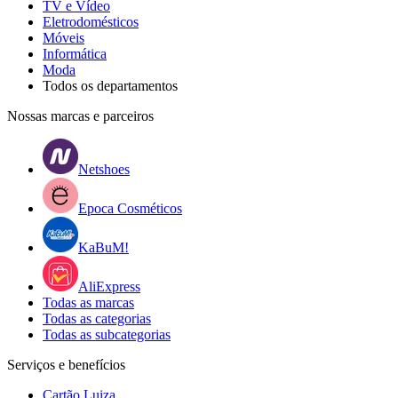
TV e Vídeo
Eletrodomésticos
Móveis
Informática
Moda
Todos os departamentos
Nossas marcas e parceiros
Netshoes
Epoca Cosméticos
KaBuM!
AliExpress
Todas as marcas
Todas as categorias
Todas as subcategorias
Serviços e benefícios
Cartão Luiza