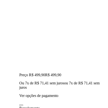
Preço R$ 499,90
R$
499
,
90
Ou 7x de R$ 71,41 sem juros
ou
7
x de
R$ 71,41
sem
juros
Ver opções de pagamento