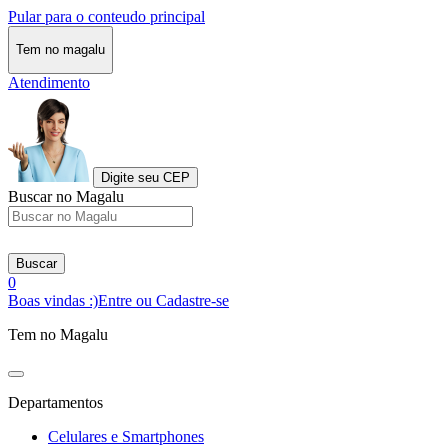
Pular para o conteudo principal
Tem no magalu
Atendimento
Digite seu CEP
Buscar no Magalu
Buscar
0
Boas vindas :)
Entre ou Cadastre-se
Tem no Magalu
Departamentos
Celulares e Smartphones