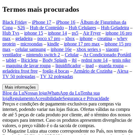
Termos mais procurados
Black Friday
–
iPhone 17
–
iPhone 16
–
Álbum de Figurinhas da
Copa
–
S26
–
Hub de Conteúdo
–
Hub Celulares
–
Hub Geladeira
–
Hub Tvs
–
iphone 15
–
iphone 14
–
ps5
–
Air Fryer
–
iphone 16 pro
max
–
geladeira
–
poco x7 pro
–
xbox
–
iphone
–
creatina
–
whey
protein
–
microondas
–
kindle
–
iphone 17 pro max
–
iphone 15 pro
max
–
celular samsung
–
iphone 16e
–
xbox series s
–
xiaomi
–
ventilador
–
nintendo switch 2
–
Celular
–
Ar Condicionado Portátil
–
tablet
–
Bicicleta
–
Body Splash
–
jbl
–
redmi note 14
–
tenis nike
–
maquina de lavar roupa
–
liquidificador
–
ipad
–
guarda roupa
–
geladeira frost free
–
fogão 4 bocas
–
Armário de Cozinha
–
Alexa
–
TV 50 polegadas
–
TV 32 polegadas
Mais informações
Blog da Lu
Nossas lojas
WhatsApp da Lu
Tenha sua
loja
Regulamento
Acessibilidade
Segurança e Privacidade
Preços e condições de pagamento exclusivos para compras via
internet, podendo variar nas lojas físicas. Ofertas válidas na compra
de até 5 peças de cada produto por cliente, até o término dos nossos
estoques para internet. Caso os produtos apresentem divergências de
valores, o preço válido é o da sacola de compras.
O Magazine Luiza atua como correspondente no País, nos termos da