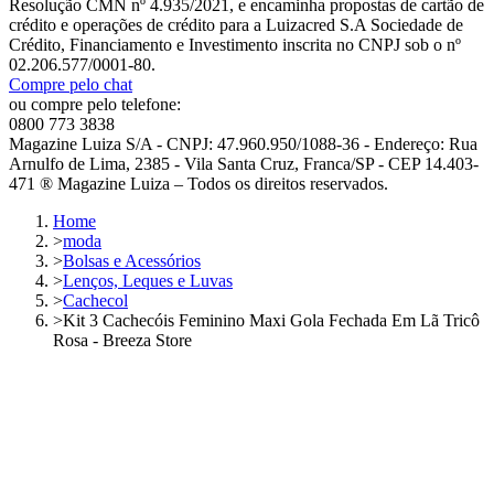
Resolução CMN nº 4.935/2021, e encaminha propostas de cartão de
crédito e operações de crédito para a Luizacred S.A Sociedade de
Crédito, Financiamento e Investimento inscrita no CNPJ sob o nº
02.206.577/0001-80.
Compre pelo chat
ou compre pelo telefone:
0800 773 3838
Magazine Luiza S/A - CNPJ: 47.960.950/1088-36 - Endereço: Rua
Arnulfo de Lima, 2385 - Vila Santa Cruz, Franca/SP - CEP 14.403-
471 ® Magazine Luiza – Todos os direitos reservados.
Home
>
moda
>
Bolsas e Acessórios
>
Lenços, Leques e Luvas
>
Cachecol
>
Kit 3 Cachecóis Feminino Maxi Gola Fechada Em Lã Tricô
Rosa - Breeza Store