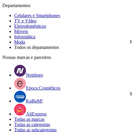
Departamentos
Celulares e Smartphones
TV e Vídeo
Eletrodomésticos
Móveis
Informática
Moda
N
Todos os departamentos
Nossas marcas e parceiros
Netshoes
Epoca Cosméticos
S
KaBuM!
AliExpress
Todas as marcas
Todas as categorias
Todas as subcategorias