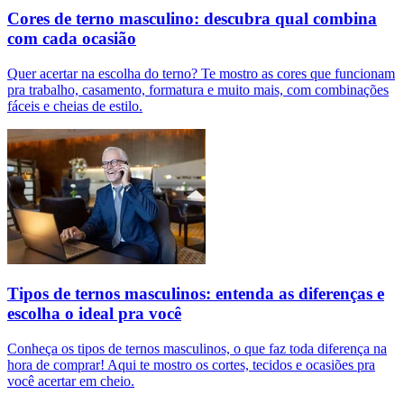
Cores de terno masculino: descubra qual combina
com cada ocasião
Quer acertar na escolha do terno? Te mostro as cores que funcionam
pra trabalho, casamento, formatura e muito mais, com combinações
fáceis e cheias de estilo.
Tipos de ternos masculinos: entenda as diferenças e
escolha o ideal pra você
Conheça os tipos de ternos masculinos, o que faz toda diferença na
hora de comprar! Aqui te mostro os cortes, tecidos e ocasiões pra
você acertar em cheio.