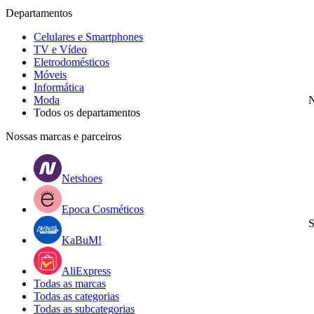
Departamentos
Celulares e Smartphones
TV e Vídeo
Eletrodomésticos
Móveis
Informática
Moda
N
Todos os departamentos
Nossas marcas e parceiros
Netshoes
Epoca Cosméticos
S
KaBuM!
AliExpress
Todas as marcas
Todas as categorias
Todas as subcategorias