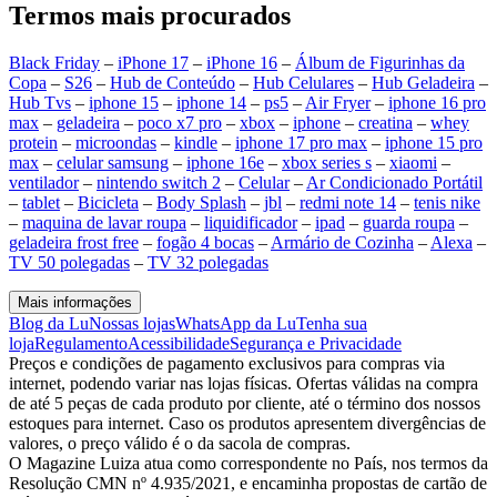
Termos mais procurados
Black Friday
–
iPhone 17
–
iPhone 16
–
Álbum de Figurinhas da
Copa
–
S26
–
Hub de Conteúdo
–
Hub Celulares
–
Hub Geladeira
–
Hub Tvs
–
iphone 15
–
iphone 14
–
ps5
–
Air Fryer
–
iphone 16 pro
max
–
geladeira
–
poco x7 pro
–
xbox
–
iphone
–
creatina
–
whey
protein
–
microondas
–
kindle
–
iphone 17 pro max
–
iphone 15 pro
max
–
celular samsung
–
iphone 16e
–
xbox series s
–
xiaomi
–
ventilador
–
nintendo switch 2
–
Celular
–
Ar Condicionado Portátil
–
tablet
–
Bicicleta
–
Body Splash
–
jbl
–
redmi note 14
–
tenis nike
–
maquina de lavar roupa
–
liquidificador
–
ipad
–
guarda roupa
–
geladeira frost free
–
fogão 4 bocas
–
Armário de Cozinha
–
Alexa
–
TV 50 polegadas
–
TV 32 polegadas
Mais informações
Blog da Lu
Nossas lojas
WhatsApp da Lu
Tenha sua
loja
Regulamento
Acessibilidade
Segurança e Privacidade
Preços e condições de pagamento exclusivos para compras via
internet, podendo variar nas lojas físicas. Ofertas válidas na compra
de até 5 peças de cada produto por cliente, até o término dos nossos
estoques para internet. Caso os produtos apresentem divergências de
valores, o preço válido é o da sacola de compras.
O Magazine Luiza atua como correspondente no País, nos termos da
Resolução CMN nº 4.935/2021, e encaminha propostas de cartão de