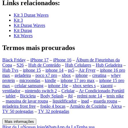
Links relacionados:
Kit 3 Durag Waves
Kit 3
Kit Durag Waves
Kit Durag
Kit Waves
Termos mais procurados
Black Friday
–
iPhone 17
–
iPhone 16
–
Álbum de Figurinhas da
Copa
–
S26
–
Hub de Conteúdo
–
Hub Celulares
–
Hub Geladeira
–
Hub Tvs
–
iphone 15
–
iphone 14
–
ps5
–
Air Fryer
–
iphone 16 pro
max
–
geladeira
–
poco x7 pro
–
xbox
–
iphone
–
creatina
–
whey
protein
–
microondas
–
kindle
–
iphone 17 pro max
–
iphone 15 pro
max
–
celular samsung
–
iphone 16e
–
xbox series s
–
xiaomi
–
ventilador
–
nintendo switch 2
–
Celular
–
Ar Condicionado Portátil
–
tablet
–
Bicicleta
–
Body Splash
–
jbl
–
redmi note 14
–
tenis nike
–
maquina de lavar roupa
–
liquidificador
–
ipad
–
guarda roupa
–
geladeira frost free
–
fogão 4 bocas
–
Armário de Cozinha
–
Alexa
–
TV 50 polegadas
–
TV 32 polegadas
Mais informações
Blog da Lu
Nossas lojas
WhatsApp da Lu
Tenha sua