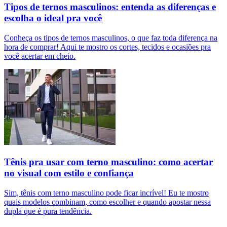
Tipos de ternos masculinos: entenda as diferenças e
escolha o ideal pra você
Conheça os tipos de ternos masculinos, o que faz toda diferença na
hora de comprar! Aqui te mostro os cortes, tecidos e ocasiões pra
você acertar em cheio.
Tênis pra usar com terno masculino: como acertar
no visual com estilo e confiança
Sim, tênis com terno masculino pode ficar incrível! Eu te mostro
quais modelos combinam, como escolher e quando apostar nessa
dupla que é pura tendência.