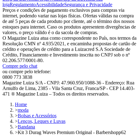
loja
Regulamento
Acessibilidade
Segurança e Privacidade
Preços e condições de pagamento exclusivos para compras via
internet, podendo variar nas lojas físicas. Ofertas válidas na compra
de até 5 peças de cada produto por cliente, até o término dos nossos
estoques para internet. Caso os produtos apresentem divergências de
valores, o preço válido é o da sacola de compras.
O Magazine Luiza atua como correspondente no País, nos termos da
Resolução CMN nº 4.935/2021, e encaminha propostas de cartão de
crédito e operações de crédito para a Luizacred S.A Sociedade de
Crédito, Financiamento e Investimento inscrita no CNPJ sob o nº
02.206.577/0001-80.
Compre pelo chat
ou compre pelo telefone:
0800 773 3838
Magazine Luiza S/A - CNPJ: 47.960.950/1088-36 - Endereço: Rua
Arnulfo de Lima, 2385 - Vila Santa Cruz, Franca/SP - CEP 14.403-
471 ® Magazine Luiza – Todos os direitos reservados.
Home
>
moda
>
Bolsas e Acessórios
>
Lenços, Leques e Luvas
>
Bandana
>
Kit 3 Durag Waves Premium Original - Barbershopp62