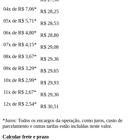
04x de
R$ 7,06
*
R$ 28,25
05x de
R$ 5,71
*
R$ 28,53
06x de
R$ 4,80
*
R$ 28,80
07x de
R$ 4,15
*
R$ 29,08
08x de
R$ 3,67
*
R$ 29,36
09x de
R$ 3,29
*
R$ 29,65
10x de
R$ 2,99
*
R$ 29,93
11x de
R$ 2,67
*
R$ 29,36
12x de
R$ 2,54
*
R$ 30,51
*Juros: Todos os encargos da operação, como juros, custo de
parcelamento e outras tarifas estão incluídas neste valor.
Calcular frete e prazo