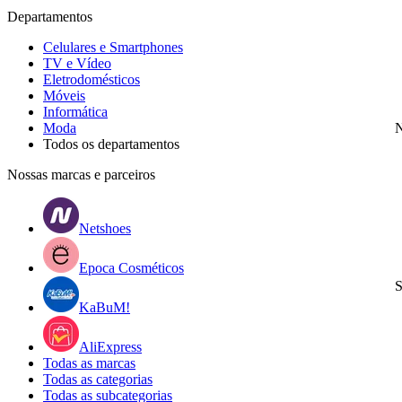
Departamentos
Celulares e Smartphones
TV e Vídeo
Eletrodomésticos
Móveis
Informática
Moda
N
Todos os departamentos
Nossas marcas e parceiros
Netshoes
Epoca Cosméticos
S
KaBuM!
AliExpress
Todas as marcas
Todas as categorias
Todas as subcategorias