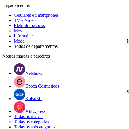
Departamentos
Celulares e Smartphones
TV e Vídeo
Eletrodomésticos
Móveis
Informática
Moda
N
Todos os departamentos
Nossas marcas e parceiros
Netshoes
Epoca Cosméticos
S
KaBuM!
AliExpress
Todas as marcas
Todas as categorias
Todas as subcategorias