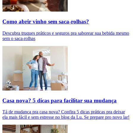
Como abrir vinho sem saca-rolhas?
Descubra truques práticos e seguros pra saborear sua bebida mesmo
sem o saca-rolhas
Casa nova? 5 dicas para facilitar sua mudança
Tá de mudança pra casa nova? Confira 5 dicas práticas pra deixar
ela mais fácil e sem estresse no blog da Lu. Se prepare pro novo lar!