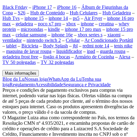
Black Friday
–
iPhone 17
–
iPhone 16
–
Álbum de Figurinhas da
Copa
–
S26
–
Hub de Conteúdo
–
Hub Celulares
–
Hub Geladeira
–
Hub Tvs
–
iphone 15
–
iphone 14
–
ps5
–
Air Fryer
–
iphone 16 pro
max
–
geladeira
–
poco x7 pro
–
xbox
–
iphone
–
creatina
–
whey
protein
–
microondas
–
kindle
–
iphone 17 pro max
–
iphone 15 pro
max
–
celular samsung
–
iphone 16e
–
xbox series s
–
xiaomi
–
ventilador
–
nintendo switch 2
–
Celular
–
Ar Condicionado Portátil
–
tablet
–
Bicicleta
–
Body Splash
–
jbl
–
redmi note 14
–
tenis nike
–
maquina de lavar roupa
–
liquidificador
–
ipad
–
guarda roupa
–
geladeira frost free
–
fogão 4 bocas
–
Armário de Cozinha
–
Alexa
–
TV 50 polegadas
–
TV 32 polegadas
Mais informações
Blog da Lu
Nossas lojas
WhatsApp da Lu
Tenha sua
loja
Regulamento
Acessibilidade
Segurança e Privacidade
Preços e condições de pagamento exclusivos para compras via
internet, podendo variar nas lojas físicas. Ofertas válidas na compra
de até 5 peças de cada produto por cliente, até o término dos nossos
estoques para internet. Caso os produtos apresentem divergências de
valores, o preço válido é o da sacola de compras.
O Magazine Luiza atua como correspondente no País, nos termos da
Resolução CMN nº 4.935/2021, e encaminha propostas de cartão de
crédito e operações de crédito para a Luizacred S.A Sociedade de
Crédito, Financiamento e Investimento inscrita no CNPJ sob o nº