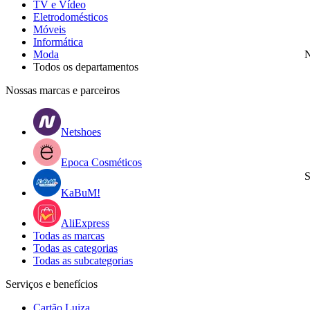
TV e Vídeo
Eletrodomésticos
Móveis
Informática
Moda
N
Todos os departamentos
Nossas marcas e parceiros
Netshoes
Epoca Cosméticos
S
KaBuM!
AliExpress
Todas as marcas
Todas as categorias
Todas as subcategorias
Serviços e benefícios
Cartão Luiza