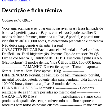
Denunciar Anúncio
Descrição e ficha técnica
Código
ek40739c37
Você ama acampar e se jogar em novas aventuras? Essa lampada de
barraca é perfeita para você, pois com ela você pode escolher 3
modos de luz diferentes, funciona a pilhas, é portátil, e possui uma
vida útil de até 100,000 horas, te oferecendo praticidade e eficiência.
Não deixe para depois e garanta já a sua! ------------------
CARACTERÍSTICAS Fácil manuseio. Material durável e robusto.
De fácil uso. Fácil higienização. Potente. Tipo de emissor: 3x Q5
Luz na cor branca. Quantidade de LED: 3. Funciona à pilhas AAA
(Não inclusas). 3 modos de luz. Vida Útil do LED: 100,000 horas. -
----------------- TAMANHO Dimensões aprox.: Tamanho aprox.:
6cm x 11cm x 16cm. Peso aprox.: 100g. ------------------
DIFERENCIAIS Portátil, de fácil uso, de fácil manuseio, portátil,
material robusto, bateria potente, alça para pendurar, vida útil de até
100,000 horas, funciona a pilhas, 3 modos de luz. ------------------
ITENS INCLUSOS 3 - Lampadas. ------------------ - Compras
realizadas até as 14h será postadas no mesmo dia! ------------------ -
GARANTIA 90 DIAS. ------------------ Trabalhamos a 8 anos com
produtos de qualidade, sempre oferecendo o melhor suporte e
produtos para todos os nossos clientes. ------------------ Pague em até