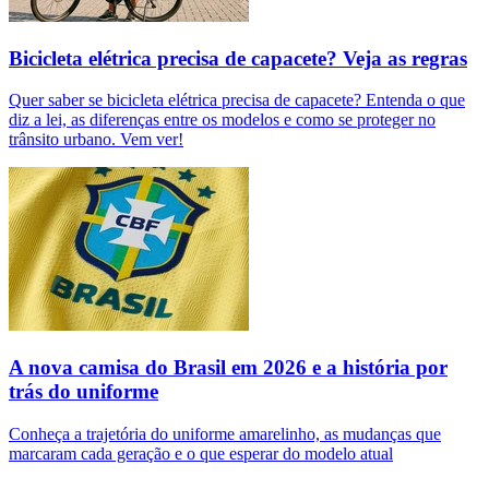
Bicicleta elétrica precisa de capacete? Veja as regras
Quer saber se bicicleta elétrica precisa de capacete? Entenda o que
diz a lei, as diferenças entre os modelos e como se proteger no
trânsito urbano. Vem ver!
A nova camisa do Brasil em 2026 e a história por
trás do uniforme
Conheça a trajetória do uniforme amarelinho, as mudanças que
marcaram cada geração e o que esperar do modelo atual