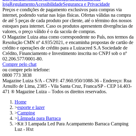
loja
Regulamento
Acessibilidade
Segurança e Privacidade
Preços e condições de pagamento exclusivos para compras via
internet, podendo variar nas lojas físicas. Ofertas válidas na compra
de até 5 peças de cada produto por cliente, até o término dos nossos
estoques para internet. Caso os produtos apresentem divergências de
valores, o preço válido é o da sacola de compras.
O Magazine Luiza atua como correspondente no País, nos termos da
Resolução CMN nº 4.935/2021, e encaminha propostas de cartão de
crédito e operações de crédito para a Luizacred S.A Sociedade de
Crédito, Financiamento e Investimento inscrita no CNPJ sob o nº
02.206.577/0001-80.
Compre pelo chat
ou compre pelo telefone:
0800 773 3838
Magazine Luiza S/A - CNPJ: 47.960.950/1088-36 - Endereço: Rua
Arnulfo de Lima, 2385 - Vila Santa Cruz, Franca/SP - CEP 14.403-
471 ® Magazine Luiza – Todos os direitos reservados.
Home
>
esporte e lazer
>
Camping
>
Lâmpada para Barraca
>
Kit 3 Lampada Led Para Acampamento Barraca Camping
Luz - Hxt