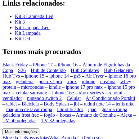
Links relacionados:
Kit 3 Lampada Led
Kit 3
Kit Lampada Led
Kit Lampada
Kit Led
Termos mais procurados
Black Friday
–
iPhone 17
–
iPhone 16
–
Álbum de Figurinhas da
Copa
–
S26
–
Hub de Conteúdo
–
Hub Celulares
–
Hub Geladeira
–
Hub Tvs
–
iphone 15
–
iphone 14
–
ps5
–
Air Fryer
–
iphone 16 pro
max
–
geladeira
–
poco x7 pro
–
xbox
–
iphone
–
creatina
–
whey
protein
–
microondas
–
kindle
–
iphone 17 pro max
–
iphone 15 pro
max
–
celular samsung
–
iphone 16e
–
xbox series s
–
xiaomi
–
ventilador
–
nintendo switch 2
–
Celular
–
Ar Condicionado Portátil
–
tablet
–
Bicicleta
–
Body Splash
–
jbl
–
redmi note 14
–
tenis nike
–
maquina de lavar roupa
–
liquidificador
–
ipad
–
guarda roupa
–
geladeira frost free
–
fogão 4 bocas
–
Armário de Cozinha
–
Alexa
–
TV 50 polegadas
–
TV 32 polegadas
Mais informações
Blog da Lu
Nossas lojas
WhatsApp da Lu
Tenha sua