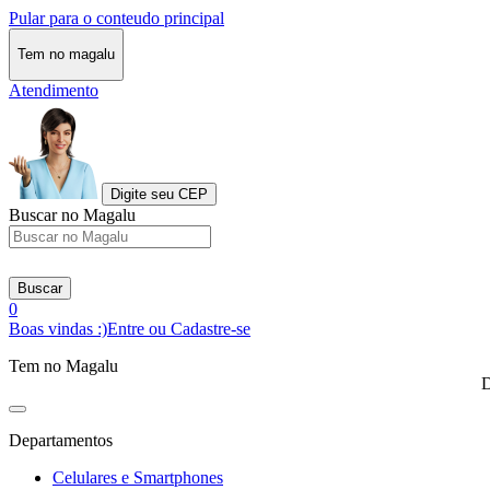
Pular para o conteudo principal
Tem no magalu
Atendimento
Digite seu CEP
Buscar no Magalu
Buscar
0
Boas vindas :)
Entre ou Cadastre-se
Tem no Magalu
D
Departamentos
Celulares e Smartphones