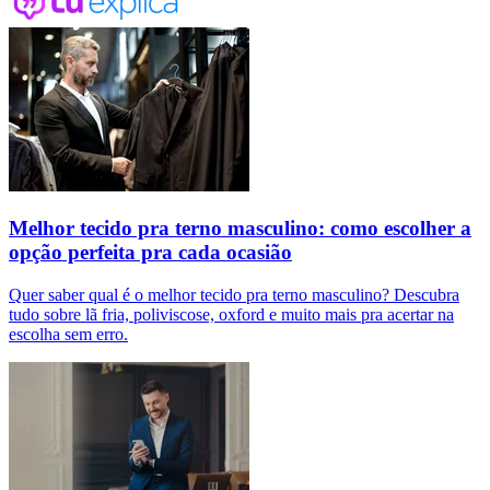
Melhor tecido pra terno masculino: como escolher a
opção perfeita pra cada ocasião
Quer saber qual é o melhor tecido pra terno masculino? Descubra
tudo sobre lã fria, poliviscose, oxford e muito mais pra acertar na
escolha sem erro.