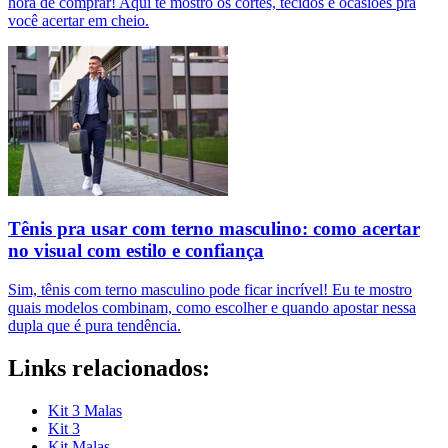
hora de comprar! Aqui te mostro os cortes, tecidos e ocasiões pra
você acertar em cheio.
Tênis pra usar com terno masculino: como acertar
no visual com estilo e confiança
Sim, tênis com terno masculino pode ficar incrível! Eu te mostro
quais modelos combinam, como escolher e quando apostar nessa
dupla que é pura tendência.
Links relacionados:
Kit 3 Malas
Kit 3
Kit Malas