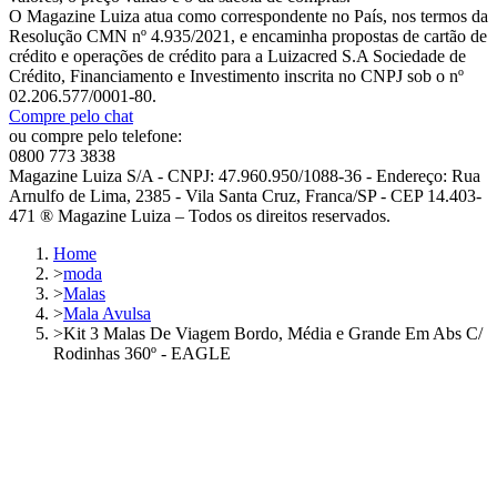
O Magazine Luiza atua como correspondente no País, nos termos da
Resolução CMN nº 4.935/2021, e encaminha propostas de cartão de
crédito e operações de crédito para a Luizacred S.A Sociedade de
Crédito, Financiamento e Investimento inscrita no CNPJ sob o nº
02.206.577/0001-80.
Compre pelo chat
ou compre pelo telefone:
0800 773 3838
Magazine Luiza S/A - CNPJ: 47.960.950/1088-36 - Endereço: Rua
Arnulfo de Lima, 2385 - Vila Santa Cruz, Franca/SP - CEP 14.403-
471 ® Magazine Luiza – Todos os direitos reservados.
Home
>
moda
>
Malas
>
Mala Avulsa
>
Kit 3 Malas De Viagem Bordo, Média e Grande Em Abs C/
Rodinhas 360º - EAGLE