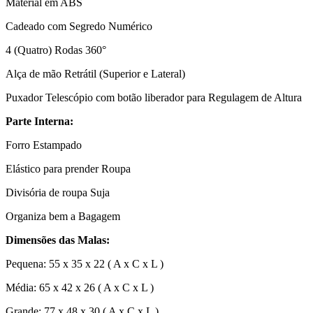
Material em ABS
Cadeado com Segredo Numérico
4 (Quatro) Rodas 360°
Alça de mão Retrátil (Superior e Lateral)
Puxador Telescópio com botão liberador para Regulagem de Altura
Parte Interna:
Forro Estampado
Elástico para prender Roupa
Divisória de roupa Suja
Organiza bem a Bagagem
Dimensões das Malas:
Pequena: 55 x 35 x 22 ( A x C x L )
Média: 65 x 42 x 26 ( A x C x L )
Grande: 77 x 48 x 30 ( A x C x L )