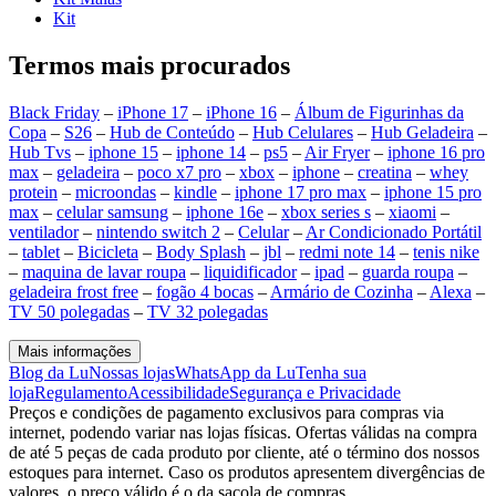
Kit
Termos mais procurados
Black Friday
–
iPhone 17
–
iPhone 16
–
Álbum de Figurinhas da
Copa
–
S26
–
Hub de Conteúdo
–
Hub Celulares
–
Hub Geladeira
–
Hub Tvs
–
iphone 15
–
iphone 14
–
ps5
–
Air Fryer
–
iphone 16 pro
max
–
geladeira
–
poco x7 pro
–
xbox
–
iphone
–
creatina
–
whey
protein
–
microondas
–
kindle
–
iphone 17 pro max
–
iphone 15 pro
max
–
celular samsung
–
iphone 16e
–
xbox series s
–
xiaomi
–
ventilador
–
nintendo switch 2
–
Celular
–
Ar Condicionado Portátil
–
tablet
–
Bicicleta
–
Body Splash
–
jbl
–
redmi note 14
–
tenis nike
–
maquina de lavar roupa
–
liquidificador
–
ipad
–
guarda roupa
–
geladeira frost free
–
fogão 4 bocas
–
Armário de Cozinha
–
Alexa
–
TV 50 polegadas
–
TV 32 polegadas
Mais informações
Blog da Lu
Nossas lojas
WhatsApp da Lu
Tenha sua
loja
Regulamento
Acessibilidade
Segurança e Privacidade
Preços e condições de pagamento exclusivos para compras via
internet, podendo variar nas lojas físicas. Ofertas válidas na compra
de até 5 peças de cada produto por cliente, até o término dos nossos
estoques para internet. Caso os produtos apresentem divergências de
valores, o preço válido é o da sacola de compras.