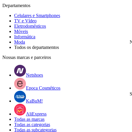
Departamentos
Celulares e Smartphones
TV e Vídeo
Eletrodomésticos
Móveis
Informática
Moda
N
Todos os departamentos
Nossas marcas e parceiros
Netshoes
Epoca Cosméticos
S
KaBuM!
AliExpress
Todas as marcas
Todas as categorias
Todas as subcategorias