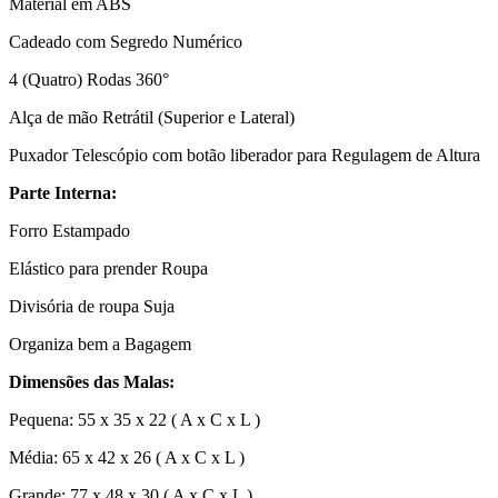
Material em ABS
Cadeado com Segredo Numérico
4 (Quatro) Rodas 360°
Alça de mão Retrátil (Superior e Lateral)
Puxador Telescópio com botão liberador para Regulagem de Altura
Parte Interna:
Forro Estampado
Elástico para prender Roupa
Divisória de roupa Suja
Organiza bem a Bagagem
Dimensões das Malas:
Pequena: 55 x 35 x 22 ( A x C x L )
Média: 65 x 42 x 26 ( A x C x L )
Grande: 77 x 48 x 30 ( A x C x L )