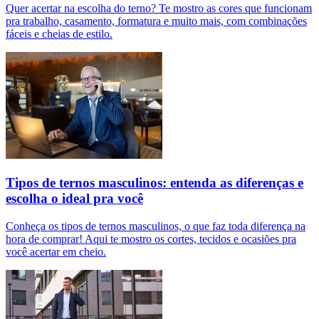
Quer acertar na escolha do terno? Te mostro as cores que funcionam
pra trabalho, casamento, formatura e muito mais, com combinações
fáceis e cheias de estilo.
Tipos de ternos masculinos: entenda as diferenças e
escolha o ideal pra você
Conheça os tipos de ternos masculinos, o que faz toda diferença na
hora de comprar! Aqui te mostro os cortes, tecidos e ocasiões pra
você acertar em cheio.