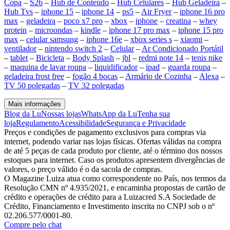
Copa
–
S26
–
Hub de Conteúdo
–
Hub Celulares
–
Hub Geladeira
–
Hub Tvs
–
iphone 15
–
iphone 14
–
ps5
–
Air Fryer
–
iphone 16 pro
max
–
geladeira
–
poco x7 pro
–
xbox
–
iphone
–
creatina
–
whey
protein
–
microondas
–
kindle
–
iphone 17 pro max
–
iphone 15 pro
max
–
celular samsung
–
iphone 16e
–
xbox series s
–
xiaomi
–
ventilador
–
nintendo switch 2
–
Celular
–
Ar Condicionado Portátil
–
tablet
–
Bicicleta
–
Body Splash
–
jbl
–
redmi note 14
–
tenis nike
–
maquina de lavar roupa
–
liquidificador
–
ipad
–
guarda roupa
–
geladeira frost free
–
fogão 4 bocas
–
Armário de Cozinha
–
Alexa
–
TV 50 polegadas
–
TV 32 polegadas
Mais informações
Blog da Lu
Nossas lojas
WhatsApp da Lu
Tenha sua
loja
Regulamento
Acessibilidade
Segurança e Privacidade
Preços e condições de pagamento exclusivos para compras via
internet, podendo variar nas lojas físicas. Ofertas válidas na compra
de até 5 peças de cada produto por cliente, até o término dos nossos
estoques para internet. Caso os produtos apresentem divergências de
valores, o preço válido é o da sacola de compras.
O Magazine Luiza atua como correspondente no País, nos termos da
Resolução CMN nº 4.935/2021, e encaminha propostas de cartão de
crédito e operações de crédito para a Luizacred S.A Sociedade de
Crédito, Financiamento e Investimento inscrita no CNPJ sob o nº
02.206.577/0001-80.
Compre pelo chat