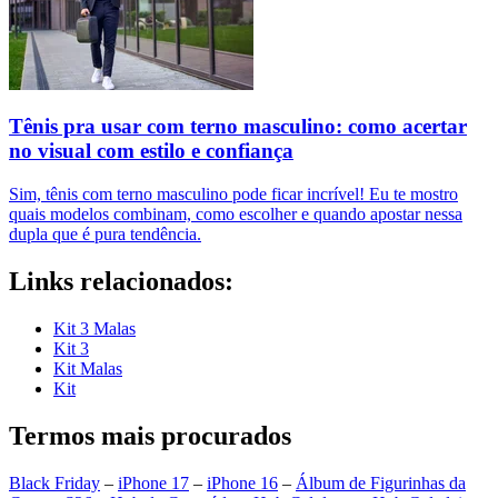
Tênis pra usar com terno masculino: como acertar
no visual com estilo e confiança
Sim, tênis com terno masculino pode ficar incrível! Eu te mostro
quais modelos combinam, como escolher e quando apostar nessa
dupla que é pura tendência.
Links relacionados:
Kit 3 Malas
Kit 3
Kit Malas
Kit
Termos mais procurados
Black Friday
–
iPhone 17
–
iPhone 16
–
Álbum de Figurinhas da