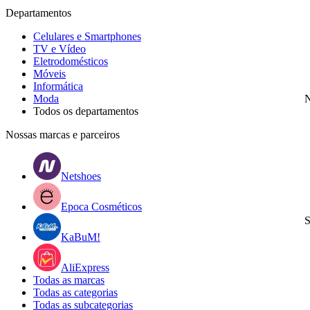
Departamentos
Celulares e Smartphones
TV e Vídeo
Eletrodomésticos
Móveis
Informática
Moda
N
Todos os departamentos
Nossas marcas e parceiros
Netshoes
Epoca Cosméticos
S
KaBuM!
AliExpress
Todas as marcas
Todas as categorias
Todas as subcategorias