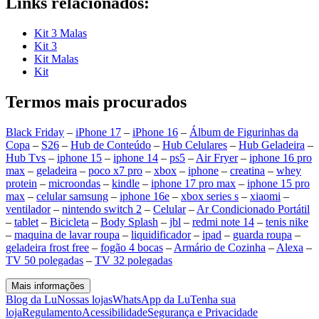
Links relacionados:
Kit 3 Malas
Kit 3
Kit Malas
Kit
Termos mais procurados
Black Friday
–
iPhone 17
–
iPhone 16
–
Álbum de Figurinhas da
Copa
–
S26
–
Hub de Conteúdo
–
Hub Celulares
–
Hub Geladeira
–
Hub Tvs
–
iphone 15
–
iphone 14
–
ps5
–
Air Fryer
–
iphone 16 pro
max
–
geladeira
–
poco x7 pro
–
xbox
–
iphone
–
creatina
–
whey
protein
–
microondas
–
kindle
–
iphone 17 pro max
–
iphone 15 pro
max
–
celular samsung
–
iphone 16e
–
xbox series s
–
xiaomi
–
ventilador
–
nintendo switch 2
–
Celular
–
Ar Condicionado Portátil
–
tablet
–
Bicicleta
–
Body Splash
–
jbl
–
redmi note 14
–
tenis nike
–
maquina de lavar roupa
–
liquidificador
–
ipad
–
guarda roupa
–
geladeira frost free
–
fogão 4 bocas
–
Armário de Cozinha
–
Alexa
–
TV 50 polegadas
–
TV 32 polegadas
Mais informações
Blog da Lu
Nossas lojas
WhatsApp da Lu
Tenha sua
loja
Regulamento
Acessibilidade
Segurança e Privacidade