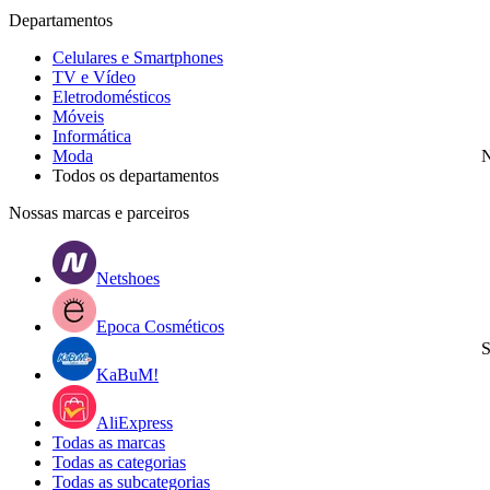
Departamentos
Celulares e Smartphones
TV e Vídeo
Eletrodomésticos
Móveis
Informática
Moda
N
Todos os departamentos
Nossas marcas e parceiros
Netshoes
Epoca Cosméticos
S
KaBuM!
AliExpress
Todas as marcas
Todas as categorias
Todas as subcategorias