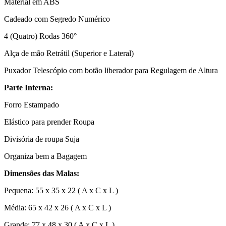
Material em ABS
Cadeado com Segredo Numérico
4 (Quatro) Rodas 360°
Alça de mão Retrátil (Superior e Lateral)
Puxador Telescópio com botão liberador para Regulagem de Altura
Parte Interna:
Forro Estampado
Elástico para prender Roupa
Divisória de roupa Suja
Organiza bem a Bagagem
Dimensões das Malas:
Pequena: 55 x 35 x 22 ( A x C x L )
Média: 65 x 42 x 26 ( A x C x L )
Grande: 77 x 48 x 30 ( A x C x L )