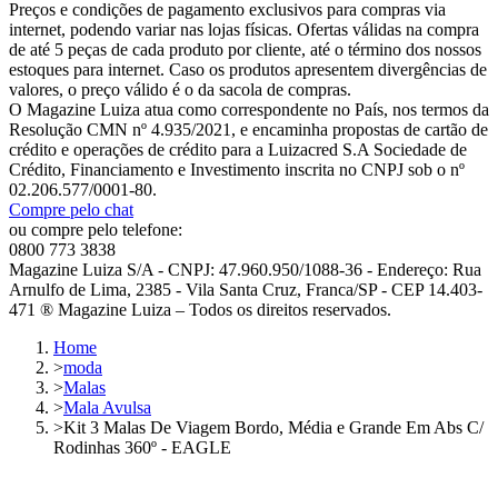
Preços e condições de pagamento exclusivos para compras via
internet, podendo variar nas lojas físicas. Ofertas válidas na compra
de até 5 peças de cada produto por cliente, até o término dos nossos
estoques para internet. Caso os produtos apresentem divergências de
valores, o preço válido é o da sacola de compras.
O Magazine Luiza atua como correspondente no País, nos termos da
Resolução CMN nº 4.935/2021, e encaminha propostas de cartão de
crédito e operações de crédito para a Luizacred S.A Sociedade de
Crédito, Financiamento e Investimento inscrita no CNPJ sob o nº
02.206.577/0001-80.
Compre pelo chat
ou compre pelo telefone:
0800 773 3838
Magazine Luiza S/A - CNPJ: 47.960.950/1088-36 - Endereço: Rua
Arnulfo de Lima, 2385 - Vila Santa Cruz, Franca/SP - CEP 14.403-
471 ® Magazine Luiza – Todos os direitos reservados.
Home
>
moda
>
Malas
>
Mala Avulsa
>
Kit 3 Malas De Viagem Bordo, Média e Grande Em Abs C/
Rodinhas 360º - EAGLE