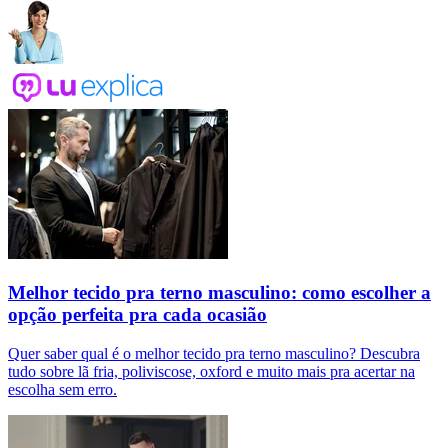
Melhor tecido pra terno masculino: como escolher a
opção perfeita pra cada ocasião
Quer saber qual é o melhor tecido pra terno masculino? Descubra
tudo sobre lã fria, poliviscose, oxford e muito mais pra acertar na
escolha sem erro.