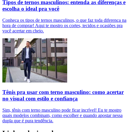
Tipos de ternos masculinos: entenda as diferenças e
escolha o ideal pra você
Conheça os tipos de ternos masculinos, o que faz toda diferença na
hora de comprar! Aqui te mostro os cortes, tecidos e ocasiões pra
você acertar em cheio.
Tênis pra usar com terno masculino: como acertar
no visual com estilo e confiança
Sim, tênis com terno masculino pode ficar incrível! Eu te mostro
quais modelos combinam, como escolher e quando apostar nessa
dupla que é pura tendência.