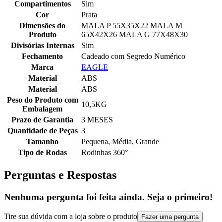
Compartimentos
Sim
Cor
Prata
Dimensões do
MALA P 55X35X22 MALA M
Produto
65X42X26 MALA G 77X48X30
Divisórias Internas
Sim
Fechamento
Cadeado com Segredo Numérico
Marca
EAGLE
Material
ABS
Material
ABS
Peso do Produto com
10,5KG
Embalagem
Prazo de Garantia
3 MESES
Quantidade de Peças
3
Tamanho
Pequena, Média, Grande
Tipo de Rodas
Rodinhas 360°
Perguntas e Respostas
Nenhuma pergunta foi feita ainda. Seja o primeiro!
Tire sua dúvida com a loja sobre o produto
Fazer uma pergunta