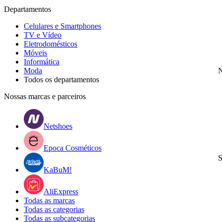
Departamentos
Celulares e Smartphones
TV e Vídeo
Eletrodomésticos
Móveis
Informática
Moda
N
Todos os departamentos
Nossas marcas e parceiros
Netshoes
Epoca Cosméticos
S
KaBuM!
AliExpress
Todas as marcas
Todas as categorias
Todas as subcategorias