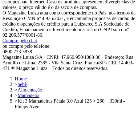
estoques para internet. Caso os produtos apresentem divergências de
valores, o preço válido é o da sacola de compras.
O Magazine Luiza atua como correspondente no País, nos termos da
Resolução CMN nº 4.935/2021, e encaminha propostas de cartão de
crédito e operações de crédito para a Luizacred S.A Sociedade de
Crédito, Financiamento e Investimento inscrita no CNPJ sob o nº
02.206.577/0001-80.
Compre pelo chat
ou compre pelo telefone:
0800 773 3838
Magazine Luiza S/A - CNPJ: 47.960.950/1088-36 - Endereço: Rua
Arnulfo de Lima, 2385 - Vila Santa Cruz, Franca/SP - CEP 14.403-
471 ® Magazine Luiza – Todos os direitos reservados.
Home
>
bebê
>
Alimentação
>
Mamadeira
>
Kit 3 Mamadeiras Pétala 3.0 Azul 125 + 260 + 330ml -
Philips Avent