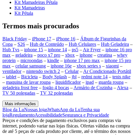
Kit Mamadeiras Pétala
Kit Mamadeiras
Kit Pétala
Termos mais procurados
Black Friday
–
iPhone 17
–
iPhone 16
–
Álbum de Figurinhas da
Copa
–
S26
–
Hub de Conteúdo
–
Hub Celulares
–
Hub Geladeira
–
Hub Tvs
–
iphone 15
–
iphone 14
–
ps5
–
Air Fryer
–
iphone 16 pro
max
–
geladeira
–
poco x7 pro
–
xbox
–
iphone
–
creatina
–
whey
protein
–
microondas
–
kindle
–
iphone 17 pro max
–
iphone 15 pro
max
–
celular samsung
–
iphone 16e
–
xbox series s
–
xiaomi
–
ventilador
–
nintendo switch 2
–
Celular
–
Ar Condicionado Portátil
–
tablet
–
Bicicleta
–
Body Splash
–
jbl
–
redmi note 14
–
tenis nike
–
maquina de lavar roupa
–
liquidificador
–
ipad
–
guarda roupa
–
geladeira frost free
–
fogão 4 bocas
–
Armário de Cozinha
–
Alexa
–
TV 50 polegadas
–
TV 32 polegadas
Mais informações
Blog da Lu
Nossas lojas
WhatsApp da Lu
Tenha sua
loja
Regulamento
Acessibilidade
Segurança e Privacidade
Preços e condições de pagamento exclusivos para compras via
internet, podendo variar nas lojas físicas. Ofertas válidas na compra
de até 5 peças de cada produto por cliente, até o término dos nossos