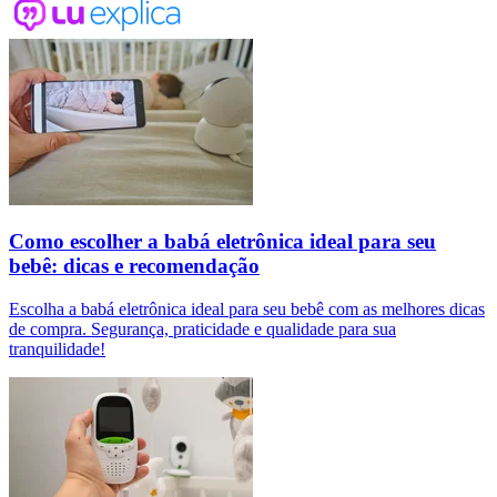
Como escolher a babá eletrônica ideal para seu
bebê: dicas e recomendação
Escolha a babá eletrônica ideal para seu bebê com as melhores dicas
de compra. Segurança, praticidade e qualidade para sua
tranquilidade!