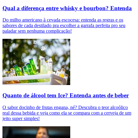
Qual a diferença entre whisky e bourbon? Entenda
Do milho americano à cevada escocesa: entenda as regras e os
sabores de cada destilado pra escolher a garrafa perfeita pro seu
paladar sem nenhuma complicação!
Quanto de álcool tem Ice? Entenda antes de beber
O sabor docinho de frutas engana, né? Descubra o teor alcoólico
real dessa bebida e veja como ela se compara com a cerveja de um
jeito super simples!