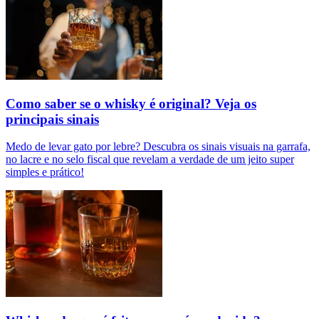
Como saber se o whisky é original? Veja os
principais sinais
Medo de levar gato por lebre? Descubra os sinais visuais na garrafa,
no lacre e no selo fiscal que revelam a verdade de um jeito super
simples e prático!