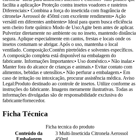
facilita a aplicação• Proteção contra insetos voadores e rasteiros
Diferenciais:• Combina a força do inseticida com fragrância de
citronela• Aerossol de 450ml com excelente rendimento• Ação
versátil em diferentes ambientes• Ideal para quem busca eficiência
sem cheiro forte químico Modo de Uso:Agite bem antes de aplicar.
Pulverize diretamente no ambiente ou no inseto, mantendo distância
segura. Aplique especialmente em cantos, frestas e locais onde os
insetos costumam se abrigar. Após o uso, mantenha o local
ventilado. Composição:Contém piretróides e solventes específicos.
A composição completa está disponível na embalagem do
fabricante. Informações Importantes:• Uso doméstico.• Não inalar.•
Manter fora do alcance de crianças e animais.• Evitar contato com
alimentos, bebidas e utensílios.• Não perfurar a embalagem.• Em
caso de irritação ou intoxicação, procurar assistência médica. Aviso
Legal:Produto destinado ao controle de insetos. Utilize conforme as
instruções do fabricante. Imagens meramente ilustrativas. Todas as
informações divulgadas são de responsabilidade exclusiva do
fabricante/fornecedor.
Ficha Técnica
Ficha tecnica do produto
Conteúdo da
3 Multi-Inseticida Citronela Aerossol
Embalagem
450ml