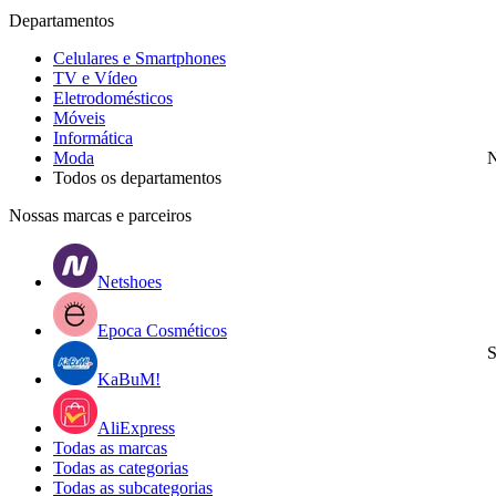
Departamentos
Celulares e Smartphones
TV e Vídeo
Eletrodomésticos
Móveis
Informática
Moda
N
Todos os departamentos
Nossas marcas e parceiros
Netshoes
Epoca Cosméticos
S
KaBuM!
AliExpress
Todas as marcas
Todas as categorias
Todas as subcategorias