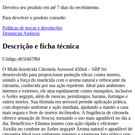
Devolva seu produto em até 7 dias do recebimento.
Para devolver o produto consulte:
Políticas de trocas e devoluções
Denunciar Anúncio
Descrição e ficha técnica
Código
db5f4d78bf
O Multi-Inseticida Citronela Aerossol 450ml – SBP foi
desenvolvido para proporcionar proteção eficaz contra insetos,
unindo a força do inseticida com o aroma natural e refrescante da
citronela, conhecida por sua ação repelente. Ideal para ambientes
internos e externos, ele atua rapidamente contra mosquitos, inclusive
o Aedes aegypti, além de moscas, pernilongos, baratas, formigas e
outros insetos. Sua fórmula em aerossol permite aplicação prática,
com dispersão uniforme e ação imediata, ajudando a manter a casa
mais segura e livre de insetos incômodos. A fragrância de citronela
oferece sensação de frescor, tornando o uso mais agradável no dia a
dia. Benefícios:• Elimina insetos com ação rápida e eficiente•
Auxilia no combate ao Aedes aegypti• Aroma natural e agradável de
citronela• Ideal para ambientes internos e externos• Jato prático que