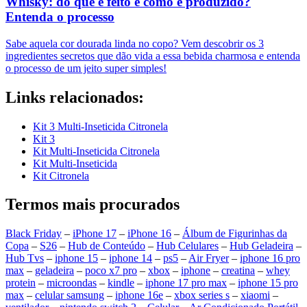
Whisky: do que é feito e como é produzido?
Entenda o processo
Sabe aquela cor dourada linda no copo? Vem descobrir os 3
ingredientes secretos que dão vida a essa bebida charmosa e entenda
o processo de um jeito super simples!
Links relacionados:
Kit 3 Multi-Inseticida Citronela
Kit 3
Kit Multi-Inseticida Citronela
Kit Multi-Inseticida
Kit Citronela
Termos mais procurados
Black Friday
–
iPhone 17
–
iPhone 16
–
Álbum de Figurinhas da
Copa
–
S26
–
Hub de Conteúdo
–
Hub Celulares
–
Hub Geladeira
–
Hub Tvs
–
iphone 15
–
iphone 14
–
ps5
–
Air Fryer
–
iphone 16 pro
max
–
geladeira
–
poco x7 pro
–
xbox
–
iphone
–
creatina
–
whey
protein
–
microondas
–
kindle
–
iphone 17 pro max
–
iphone 15 pro
max
–
celular samsung
–
iphone 16e
–
xbox series s
–
xiaomi
–