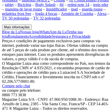
ventilador
–
nintendo switch 2
–
Celular
–
Ar Condicionado Portátil
–
tablet
–
Bicicleta
–
Body Splash
–
jbl
–
redmi note 14
–
tenis nike
–
maquina de lavar roupa
–
liquidificador
–
ipad
–
guarda roupa
–
geladeira frost free
–
fogão 4 bocas
–
Armário de Cozinha
–
Alexa
–
TV 50 polegadas
–
TV 32 polegadas
Mais informações
Blog da Lu
Nossas lojas
WhatsApp da Lu
Tenha sua
loja
Regulamento
Acessibilidade
Segurança e Privacidade
Preços e condições de pagamento exclusivos para compras via
internet, podendo variar nas lojas físicas. Ofertas válidas na compra
de até 5 peças de cada produto por cliente, até o término dos nossos
estoques para internet. Caso os produtos apresentem divergências de
valores, o preço válido é o da sacola de compras.
O Magazine Luiza atua como correspondente no País, nos termos da
Resolução CMN nº 4.935/2021, e encaminha propostas de cartão de
crédito e operações de crédito para a Luizacred S.A Sociedade de
Crédito, Financiamento e Investimento inscrita no CNPJ sob o nº
02.206.577/0001-80.
Compre pelo chat
ou compre pelo telefone:
0800 773 3838
Magazine Luiza S/A - CNPJ: 47.960.950/1088-36 - Endereço: Rua
Arnulfo de Lima, 2385 - Vila Santa Cruz, Franca/SP - CEP 14.403-
471 ® Magazine Luiza – Todos os direitos reservados.