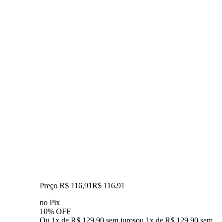
Preço R$ 116,91
R$
116
,
91
no Pix
10% OFF
Ou 1x de R$ 129,90 sem juros
ou
1
x de
R$ 129,90
sem