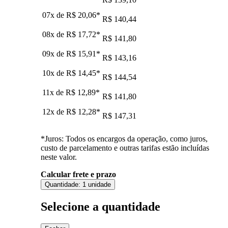
07x de
R$ 20,06
*
R$ 140,44
08x de
R$ 17,72
*
R$ 141,80
09x de
R$ 15,91
*
R$ 143,16
10x de
R$ 14,45
*
R$ 144,54
11x de
R$ 12,89
*
R$ 141,80
12x de
R$ 12,28
*
R$ 147,31
*Juros: Todos os encargos da operação, como juros,
custo de parcelamento e outras tarifas estão incluídas
neste valor.
Calcular frete e prazo
Quantidade:
1 unidade
Selecione a quantidade