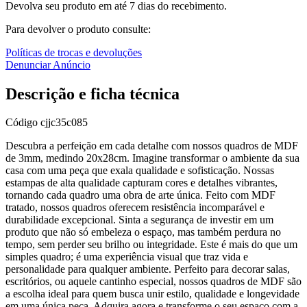
Devolva seu produto em até 7 dias do recebimento.
Para devolver o produto consulte:
Políticas de trocas e devoluções
Denunciar Anúncio
Descrição e ficha técnica
Código
cjjc35c085
Descubra a perfeição em cada detalhe com nossos quadros de MDF
de 3mm, medindo 20x28cm. Imagine transformar o ambiente da sua
casa com uma peça que exala qualidade e sofisticação. Nossas
estampas de alta qualidade capturam cores e detalhes vibrantes,
tornando cada quadro uma obra de arte única. Feito com MDF
tratado, nossos quadros oferecem resistência incomparável e
durabilidade excepcional. Sinta a segurança de investir em um
produto que não só embeleza o espaço, mas também perdura no
tempo, sem perder seu brilho ou integridade. Este é mais do que um
simples quadro; é uma experiência visual que traz vida e
personalidade para qualquer ambiente. Perfeito para decorar salas,
escritórios, ou aquele cantinho especial, nossos quadros de MDF são
a escolha ideal para quem busca unir estilo, qualidade e longevidade
em uma única peça. Adquira agora e transforme o seu espaço com a