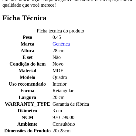
qualidade que você merece!
Ficha Técnica
Ficha tecnica do produto
Peso
0.45
Marca
Genérica
Altura
28 cm
É set
Não
Condição do item
Novo
Material
MDF
Modelo
Quadro
Uso recomendado
Interior
Forma
Retangular
Largura
20 cm
WARRANTY_TYPE
Garantia de fábrica
Diâmetro
3 cm
NCM
9701.99.00
Ambiente
Consultório
Dimensões do Produto
20x28cm