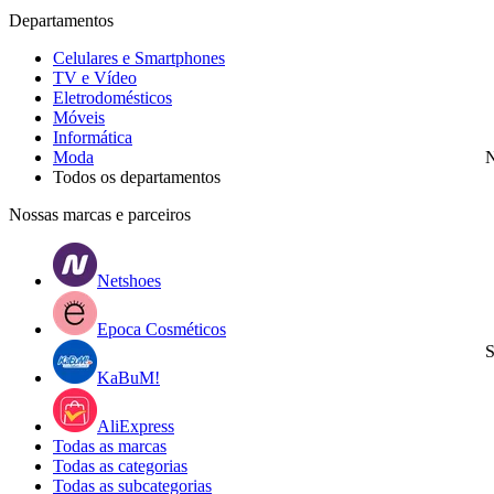
Departamentos
Celulares e Smartphones
TV e Vídeo
Eletrodomésticos
Móveis
Informática
Moda
N
Todos os departamentos
Nossas marcas e parceiros
Netshoes
Epoca Cosméticos
S
KaBuM!
AliExpress
Todas as marcas
Todas as categorias
Todas as subcategorias