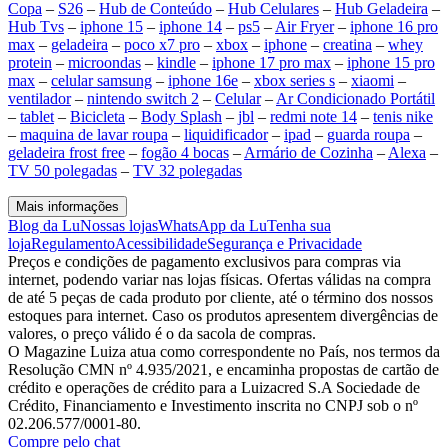
Copa
–
S26
–
Hub de Conteúdo
–
Hub Celulares
–
Hub Geladeira
–
Hub Tvs
–
iphone 15
–
iphone 14
–
ps5
–
Air Fryer
–
iphone 16 pro
max
–
geladeira
–
poco x7 pro
–
xbox
–
iphone
–
creatina
–
whey
protein
–
microondas
–
kindle
–
iphone 17 pro max
–
iphone 15 pro
max
–
celular samsung
–
iphone 16e
–
xbox series s
–
xiaomi
–
ventilador
–
nintendo switch 2
–
Celular
–
Ar Condicionado Portátil
–
tablet
–
Bicicleta
–
Body Splash
–
jbl
–
redmi note 14
–
tenis nike
–
maquina de lavar roupa
–
liquidificador
–
ipad
–
guarda roupa
–
geladeira frost free
–
fogão 4 bocas
–
Armário de Cozinha
–
Alexa
–
TV 50 polegadas
–
TV 32 polegadas
Mais informações
Blog da Lu
Nossas lojas
WhatsApp da Lu
Tenha sua
loja
Regulamento
Acessibilidade
Segurança e Privacidade
Preços e condições de pagamento exclusivos para compras via
internet, podendo variar nas lojas físicas. Ofertas válidas na compra
de até 5 peças de cada produto por cliente, até o término dos nossos
estoques para internet. Caso os produtos apresentem divergências de
valores, o preço válido é o da sacola de compras.
O Magazine Luiza atua como correspondente no País, nos termos da
Resolução CMN nº 4.935/2021, e encaminha propostas de cartão de
crédito e operações de crédito para a Luizacred S.A Sociedade de
Crédito, Financiamento e Investimento inscrita no CNPJ sob o nº
02.206.577/0001-80.
Compre pelo chat