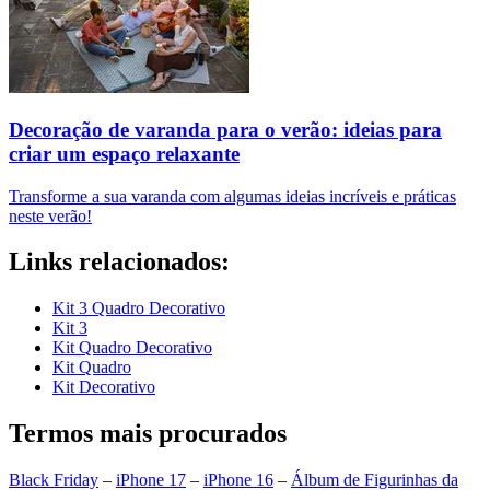
Decoração de varanda para o verão: ideias para
criar um espaço relaxante
Transforme a sua varanda com algumas ideias incríveis e práticas
neste verão!
Links relacionados:
Kit 3 Quadro Decorativo
Kit 3
Kit Quadro Decorativo
Kit Quadro
Kit Decorativo
Termos mais procurados
Black Friday
–
iPhone 17
–
iPhone 16
–
Álbum de Figurinhas da