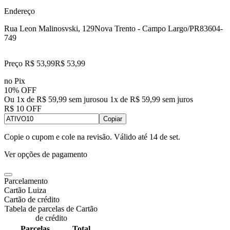
Endereço
Rua Leon Malinosvski, 129
Nova Trento - Campo Largo/PR
83604-
749
Preço R$ 53,99
R$
53
,
99
no Pix
10% OFF
Ou 1x de R$ 59,99 sem juros
ou
1
x de
R$ 59,99
sem juros
R$ 10 OFF
Copiar
Copie o cupom e cole na revisão. Válido até
14 de set
.
Ver opções de pagamento
Parcelamento
Cartão Luiza
Cartão de crédito
Tabela de parcelas de Cartão
de crédito
Parcelas
Total