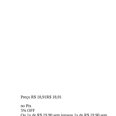
Preço R$ 18,91
R$
18
,
91
no Pix
5% OFF
Ou 1x de R$ 19,90 sem juros
ou
1
x de
R$ 19,90
sem