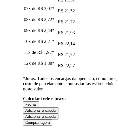
07x de
R$ 3,07
*
R$ 21,52
08x de
R$ 2,72
*
R$ 21,72
09x de
R$ 2,44
*
R$ 21,93
10x de
R$ 2,21
*
R$ 22,14
11x de
R$ 1,97
*
R$ 21,72
12x de
R$ 1,88
*
R$ 22,57
*Juros: Todos os encargos da operação, como juros,
custo de parcelamento e outras tarifas estão incluídas
neste valor.
Calcular frete e prazo
Fechar
Adicionar à sacola
Adicionar à sacola
Comprar agora