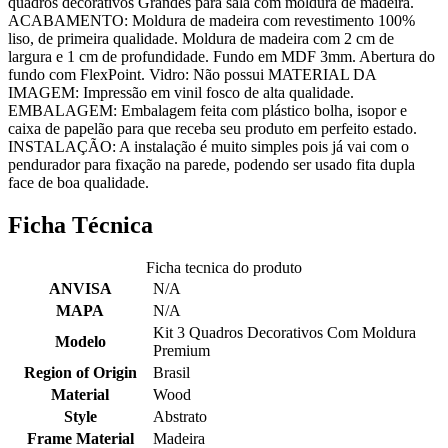
quadros decorativos Grandes para sala com moldura de madeira.
ACABAMENTO: Moldura de madeira com revestimento 100%
liso, de primeira qualidade. Moldura de madeira com 2 cm de
largura e 1 cm de profundidade. Fundo em MDF 3mm. Abertura do
fundo com FlexPoint. Vidro: Não possui MATERIAL DA
IMAGEM: Impressão em vinil fosco de alta qualidade.
EMBALAGEM: Embalagem feita com plástico bolha, isopor e
caixa de papelão para que receba seu produto em perfeito estado.
INSTALAÇÃO: A instalação é muito simples pois já vai com o
pendurador para fixação na parede, podendo ser usado fita dupla
face de boa qualidade.
Ficha Técnica
Ficha tecnica do produto
ANVISA
N/A
MAPA
N/A
Kit 3 Quadros Decorativos Com Moldura
Modelo
Premium
Region of Origin
Brasil
Material
Wood
Style
Abstrato
Frame Material
Madeira