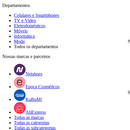
Departamentos
Celulares e Smartphones
TV e Vídeo
Eletrodomésticos
Móveis
Informática
Moda
N
Todos os departamentos
Nossas marcas e parceiros
Netshoes
Epoca Cosméticos
S
KaBuM!
AliExpress
Todas as marcas
Todas as categorias
Todas as subcategorias