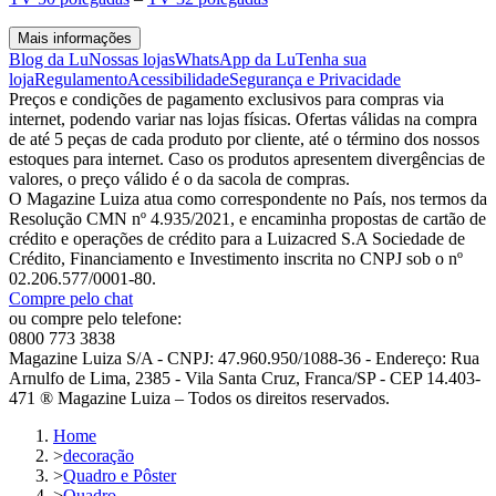
Mais informações
Blog da Lu
Nossas lojas
WhatsApp da Lu
Tenha sua
loja
Regulamento
Acessibilidade
Segurança e Privacidade
Preços e condições de pagamento exclusivos para compras via
internet, podendo variar nas lojas físicas. Ofertas válidas na compra
de até 5 peças de cada produto por cliente, até o término dos nossos
estoques para internet. Caso os produtos apresentem divergências de
valores, o preço válido é o da sacola de compras.
O Magazine Luiza atua como correspondente no País, nos termos da
Resolução CMN nº 4.935/2021, e encaminha propostas de cartão de
crédito e operações de crédito para a Luizacred S.A Sociedade de
Crédito, Financiamento e Investimento inscrita no CNPJ sob o nº
02.206.577/0001-80.
Compre pelo chat
ou compre pelo telefone:
0800 773 3838
Magazine Luiza S/A - CNPJ: 47.960.950/1088-36 - Endereço: Rua
Arnulfo de Lima, 2385 - Vila Santa Cruz, Franca/SP - CEP 14.403-
471 ® Magazine Luiza – Todos os direitos reservados.
Home
>
decoração
>
Quadro e Pôster
>
Quadro