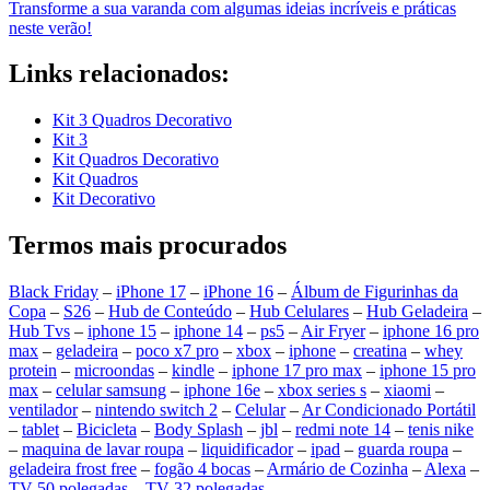
Transforme a sua varanda com algumas ideias incríveis e práticas
neste verão!
Links relacionados:
Kit 3 Quadros Decorativo
Kit 3
Kit Quadros Decorativo
Kit Quadros
Kit Decorativo
Termos mais procurados
Black Friday
–
iPhone 17
–
iPhone 16
–
Álbum de Figurinhas da
Copa
–
S26
–
Hub de Conteúdo
–
Hub Celulares
–
Hub Geladeira
–
Hub Tvs
–
iphone 15
–
iphone 14
–
ps5
–
Air Fryer
–
iphone 16 pro
max
–
geladeira
–
poco x7 pro
–
xbox
–
iphone
–
creatina
–
whey
protein
–
microondas
–
kindle
–
iphone 17 pro max
–
iphone 15 pro
max
–
celular samsung
–
iphone 16e
–
xbox series s
–
xiaomi
–
ventilador
–
nintendo switch 2
–
Celular
–
Ar Condicionado Portátil
–
tablet
–
Bicicleta
–
Body Splash
–
jbl
–
redmi note 14
–
tenis nike
–
maquina de lavar roupa
–
liquidificador
–
ipad
–
guarda roupa
–
geladeira frost free
–
fogão 4 bocas
–
Armário de Cozinha
–
Alexa
–
TV 50 polegadas
–
TV 32 polegadas