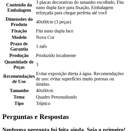
3 placas decorativas do tamanho escolhido, Fita
Conteúdo da
nano dupla face para fixação, Embalagem
Embalagem
reforçada para chegar perfeita até você
Dimensões do
40x60cm (3 peças)
Produto
Fixação
Fita nano dupla face
Modelo
Nova Cor
Prazo de
1 mês
Garantia
Produção
Produzido localmente
Quantidade de
3
Peças
Evitar exposição direta à água. Recomendações
Recomendações
de uso: evitar superfícies muito porosas ou
de Uso
úmidas.
Tamanho
40x60cm
Tema
Quadro Personalizado
Tipo
Tríptico
Perguntas e Respostas
Nenhuma pergunta foi feita ainda. Seja o primeiro!