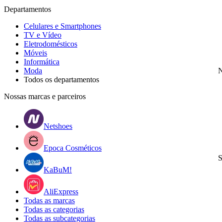
Departamentos
Celulares e Smartphones
TV e Vídeo
Eletrodomésticos
Móveis
Informática
Moda
N
Todos os departamentos
Nossas marcas e parceiros
Netshoes
Epoca Cosméticos
S
KaBuM!
AliExpress
Todas as marcas
Todas as categorias
Todas as subcategorias