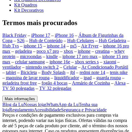
Kit Quadros
Kit Decorativos
Termos mais procurados
Black Friday
–
iPhone 17
–
iPhone 16
–
Álbum de Figurinhas da
Copa
–
S26
–
Hub de Conteúdo
–
Hub Celulares
–
Hub Geladeira
–
Hub Tvs
–
iphone 15
–
iphone 14
–
ps5
–
Air Fryer
–
iphone 16 pro
max
–
geladeira
–
poco x7 pro
–
xbox
–
iphone
–
creatina
–
whey
protein
–
microondas
–
kindle
–
iphone 17 pro max
–
iphone 15 pro
max
–
celular samsung
–
iphone 16e
–
xbox series s
–
xiaomi
–
ventilador
–
nintendo switch 2
–
Celular
–
Ar Condicionado Portátil
–
tablet
–
Bicicleta
–
Body Splash
–
jbl
–
redmi note 14
–
tenis nike
–
maquina de lavar roupa
–
liquidificador
–
ipad
–
guarda roupa
–
geladeira frost free
–
fogão 4 bocas
–
Armário de Cozinha
–
Alexa
–
TV 50 polegadas
–
TV 32 polegadas
Mais informações
Blog da Lu
Nossas lojas
WhatsApp da Lu
Tenha sua
loja
Regulamento
Acessibilidade
Segurança e Privacidade
Preços e condições de pagamento exclusivos para compras via
internet, podendo variar nas lojas físicas. Ofertas válidas na compra
de até 5 peças de cada produto por cliente, até o término dos nossos
estoques para internet. Caso os produtos apresentem divergências de