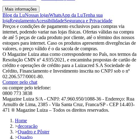
Mais informações
Blog da Lu
Nossas lojas
WhatsApp da Lu
Tenha sua
loja
Regulamento
Acessibilidade
Segurança e Privacidade
Preços e condições de pagamento exclusivos para compras via
internet, podendo variar nas lojas físicas. Ofertas válidas na compra
de até 5 peças de cada produto por cliente, até o término dos nossos
estoques para internet. Caso os produtos apresentem divergências de
valores, o preço válido é o da sacola de compras.
O Magazine Luiza atua como correspondente no País, nos termos da
Resolução CMN nº 4.935/2021, e encaminha propostas de cartão de
crédito e operações de crédito para a Luizacred S.A Sociedade de
Crédito, Financiamento e Investimento inscrita no CNPJ sob o nº
02.206.577/0001-80.
Compre pelo chat
ou compre pelo telefone:
0800 773 3838
Magazine Luiza S/A - CNPJ: 47.960.950/1088-36 - Endereço: Rua
Arnulfo de Lima, 2385 - Vila Santa Cruz, Franca/SP - CEP 14.403-
471 ® Magazine Luiza – Todos os direitos reservados.
Home
>
decoração
>
Quadro e Pôster
>
Quadro