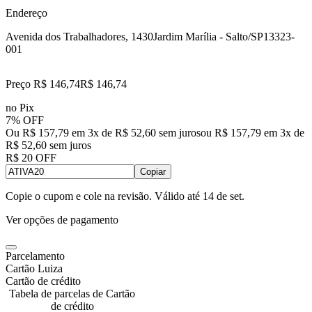
Endereço
Avenida dos Trabalhadores, 1430
Jardim Marília - Salto/SP
13323-
001
Preço R$ 146,74
R$
146
,
74
no Pix
7% OFF
Ou R$ 157,79 em 3x de R$ 52,60 sem juros
ou
R$ 157,79
em
3
x de
R$ 52,60
sem juros
R$ 20 OFF
Copiar
Copie o cupom e cole na revisão. Válido até
14 de set
.
Ver opções de pagamento
Parcelamento
Cartão Luiza
Cartão de crédito
Tabela de parcelas de Cartão
de crédito