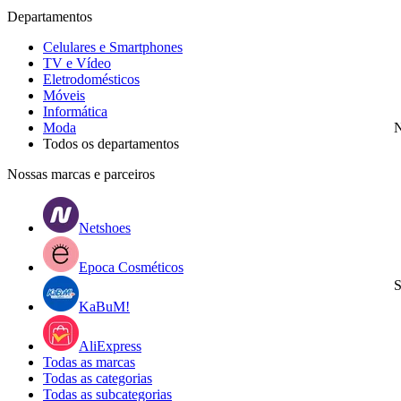
Departamentos
Celulares e Smartphones
TV e Vídeo
Eletrodomésticos
Móveis
Informática
Moda
N
Todos os departamentos
Nossas marcas e parceiros
Netshoes
Epoca Cosméticos
S
KaBuM!
AliExpress
Todas as marcas
Todas as categorias
Todas as subcategorias