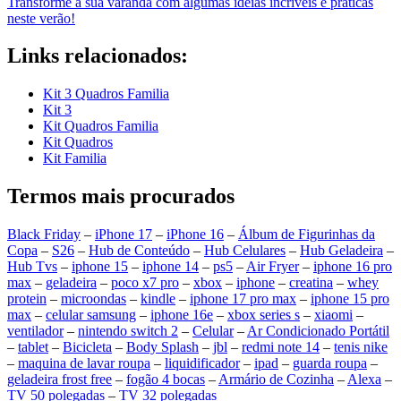
Transforme a sua varanda com algumas ideias incríveis e práticas
neste verão!
Links relacionados:
Kit 3 Quadros Familia
Kit 3
Kit Quadros Familia
Kit Quadros
Kit Familia
Termos mais procurados
Black Friday
–
iPhone 17
–
iPhone 16
–
Álbum de Figurinhas da
Copa
–
S26
–
Hub de Conteúdo
–
Hub Celulares
–
Hub Geladeira
–
Hub Tvs
–
iphone 15
–
iphone 14
–
ps5
–
Air Fryer
–
iphone 16 pro
max
–
geladeira
–
poco x7 pro
–
xbox
–
iphone
–
creatina
–
whey
protein
–
microondas
–
kindle
–
iphone 17 pro max
–
iphone 15 pro
max
–
celular samsung
–
iphone 16e
–
xbox series s
–
xiaomi
–
ventilador
–
nintendo switch 2
–
Celular
–
Ar Condicionado Portátil
–
tablet
–
Bicicleta
–
Body Splash
–
jbl
–
redmi note 14
–
tenis nike
–
maquina de lavar roupa
–
liquidificador
–
ipad
–
guarda roupa
–
geladeira frost free
–
fogão 4 bocas
–
Armário de Cozinha
–
Alexa
–
TV 50 polegadas
–
TV 32 polegadas