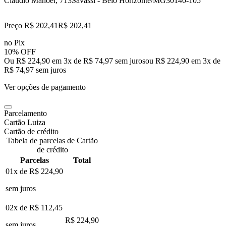
Claudio Manoel, 713
Savassi - Belo Horizonte/MG
30140-105
Preço R$ 202,41
R$
202
,
41
no Pix
10% OFF
Ou R$ 224,90 em 3x de R$ 74,97 sem juros
ou
R$ 224,90
em
3
x de
R$ 74,97
sem juros
Ver opções de pagamento
Parcelamento
Cartão Luiza
Cartão de crédito
Tabela de parcelas de Cartão
de crédito
Parcelas
Total
01x de
R$ 224,90
sem juros
02x de
R$ 112,45
R$ 224,90
sem juros