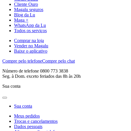
Cliente Ouro
Magalu seguros
Blog da Lu
Maga +
WhatsApp da Lu
Todos os serviços
Comprar na loja
Vender no Magalu
Baixe o aplicativo
Compre pelo telefone
Compre pelo chat
Número de telefone 0800 773 3838
Seg. à Dom. exceto feriados das 8h às 20h
Sua conta
Sua conta
Meus pedidos
Trocas e cancelamentos
Dados pessoais