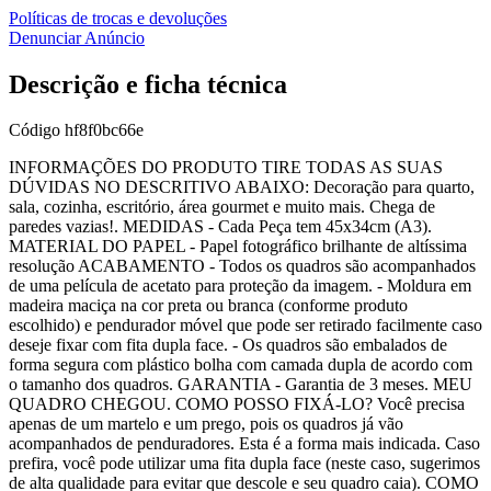
Políticas de trocas e devoluções
Denunciar Anúncio
Descrição e ficha técnica
Código
hf8f0bc66e
INFORMAÇÕES DO PRODUTO TIRE TODAS AS SUAS
DÚVIDAS NO DESCRITIVO ABAIXO: Decoração para quarto,
sala, cozinha, escritório, área gourmet e muito mais. Chega de
paredes vazias!. MEDIDAS - Cada Peça tem 45x34cm (A3).
MATERIAL DO PAPEL - Papel fotográfico brilhante de altíssima
resolução ACABAMENTO - Todos os quadros são acompanhados
de uma película de acetato para proteção da imagem. - Moldura em
madeira maciça na cor preta ou branca (conforme produto
escolhido) e pendurador móvel que pode ser retirado facilmente caso
deseje fixar com fita dupla face. - Os quadros são embalados de
forma segura com plástico bolha com camada dupla de acordo com
o tamanho dos quadros. GARANTIA - Garantia de 3 meses. MEU
QUADRO CHEGOU. COMO POSSO FIXÁ-LO? Você precisa
apenas de um martelo e um prego, pois os quadros já vão
acompanhados de penduradores. Esta é a forma mais indicada. Caso
prefira, você pode utilizar uma fita dupla face (neste caso, sugerimos
de alta qualidade para evitar que descole e seu quadro caia). COMO