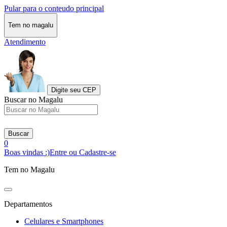
Pular para o conteudo principal
Tem no magalu
Atendimento
Digite seu CEP
Buscar no Magalu
Buscar
0
Boas vindas :)
Entre ou Cadastre-se
Tem no Magalu
Departamentos
Celulares e Smartphones