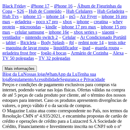
Black Friday
–
iPhone 17
–
iPhone 16
–
Álbum de Figurinhas da
Copa
–
S26
–
Hub de Conteúdo
–
Hub Celulares
–
Hub Geladeira
–
Hub Tvs
–
iphone 15
–
iphone 14
–
ps5
–
Air Fryer
–
iphone 16 pro
max
–
geladeira
–
poco x7 pro
–
xbox
–
iphone
–
creatina
–
whey
protein
–
microondas
–
kindle
–
iphone 17 pro max
–
iphone 15 pro
max
–
celular samsung
–
iphone 16e
–
xbox series s
–
xiaomi
–
ventilador
–
nintendo switch 2
–
Celular
–
Ar Condicionado Portátil
–
tablet
–
Bicicleta
–
Body Splash
–
jbl
–
redmi note 14
–
tenis nike
–
maquina de lavar roupa
–
liquidificador
–
ipad
–
guarda roupa
–
geladeira frost free
–
fogão 4 bocas
–
Armário de Cozinha
–
Alexa
–
TV 50 polegadas
–
TV 32 polegadas
Mais informações
Blog da Lu
Nossas lojas
WhatsApp da Lu
Tenha sua
loja
Regulamento
Acessibilidade
Segurança e Privacidade
Preços e condições de pagamento exclusivos para compras via
internet, podendo variar nas lojas físicas. Ofertas válidas na compra
de até 5 peças de cada produto por cliente, até o término dos nossos
estoques para internet. Caso os produtos apresentem divergências de
valores, o preço válido é o da sacola de compras.
O Magazine Luiza atua como correspondente no País, nos termos da
Resolução CMN nº 4.935/2021, e encaminha propostas de cartão de
crédito e operações de crédito para a Luizacred S.A Sociedade de
Crédito, Financiamento e Investimento inscrita no CNPJ sob o nº