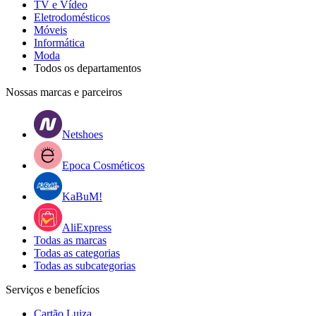
TV e Vídeo
Eletrodomésticos
Móveis
Informática
Moda
Todos os departamentos
Nossas marcas e parceiros
Netshoes
Epoca Cosméticos
KaBuM!
AliExpress
Todas as marcas
Todas as categorias
Todas as subcategorias
Serviços e benefícios
Cartão Luiza