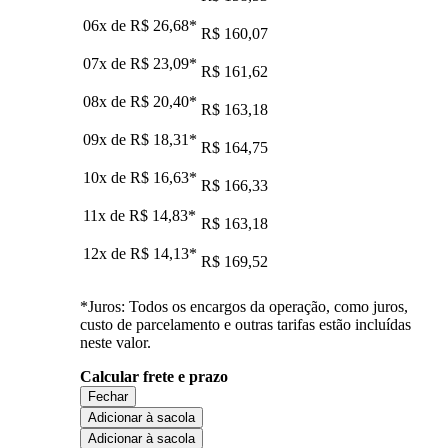
06x de
R$ 26,68
*
R$ 160,07
07x de
R$ 23,09
*
R$ 161,62
08x de
R$ 20,40
*
R$ 163,18
09x de
R$ 18,31
*
R$ 164,75
10x de
R$ 16,63
*
R$ 166,33
11x de
R$ 14,83
*
R$ 163,18
12x de
R$ 14,13
*
R$ 169,52
*Juros: Todos os encargos da operação, como juros,
custo de parcelamento e outras tarifas estão incluídas
neste valor.
Calcular frete e prazo
Fechar
Adicionar à sacola
Adicionar à sacola