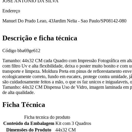
JOSE ANTONIO DA SILVA
Endereço
Manuel Do Prado Leao, 43
Jardim Nelia - Sao Paulo/SP
08142-080
Descrição e ficha técnica
Código
bba69ge612
Tamanho: 44x32 CM cada Quadro com Impressão Fotográfica em alta re
com filtro Uv e alta flexibilidade, deixa o poster muito bonito e com 
transporte e limpeza. Moldura Preta em pinus de reflorestamento enve
ecologicamente correto, fundo em eucatex, protege contra umidade, já
são cuidadosamente feitos a mão, o que os faz unicos e inigualave
Tamanho: 44x32 CM Dispensa Uso de Vidro, imagem laminada em pola
de alta qualidade.
Ficha Técnica
Ficha tecnica do produto
Conteúdo da Embalagem
Kit com 3 Quadros
Dimensões do Produto
44x32 CM