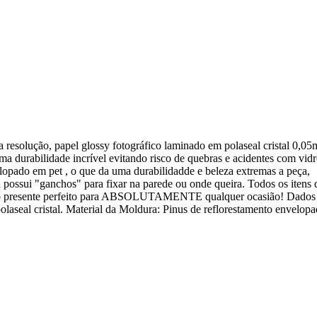
solução, papel glossy fotográfico laminado em polaseal cristal 0,05
uma durabilidade incrível evitando risco de quebras e acidentes com vid
lopado em pet , o que da uma durabilidadde e beleza extremas a peça,
 possui "ganchos" para fixar na parede ou onde queira. Todos os itens 
is, o presente perfeito para ABSOLUTAMENTE qualquer ocasião! Dados
seal cristal. Material da Moldura: Pinus de reflorestamento envelo