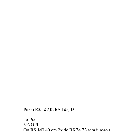
Preço R$ 142,02
R$
142
,
02
no Pix
5% OFF
Ou R$ 149,49 em 2x de R$ 74,75 sem juros
ou