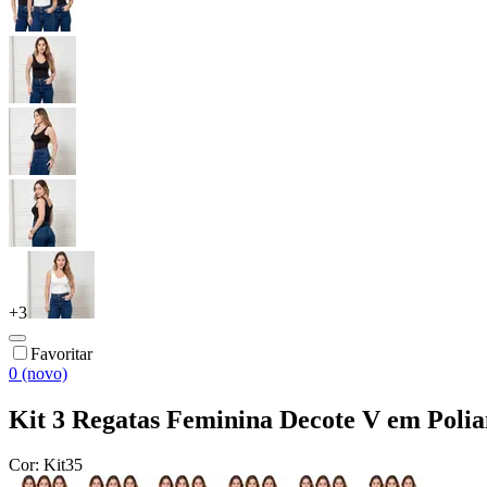
+
3
Favoritar
0 (novo)
Kit 3 Regatas Feminina Decote V em Poli
Cor:
Kit35