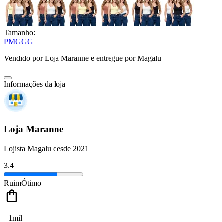
Tamanho:
P
M
G
GG
Vendido por
Loja Maranne
e entregue por
Magalu
Informações da loja
Loja Maranne
Lojista Magalu desde 2021
3.4
Ruim
Ótimo
+1mil