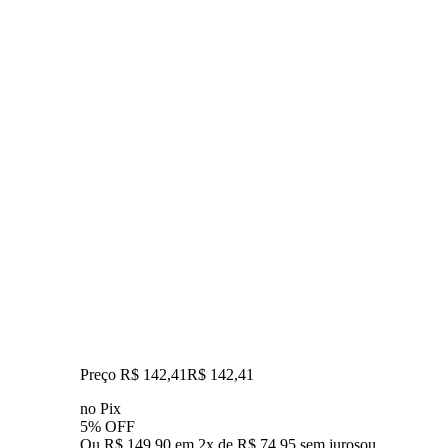
Preço R$ 142,41
R$
142
,
41
no Pix
5% OFF
Ou R$ 149,90 em 2x de R$ 74,95 sem juros
ou