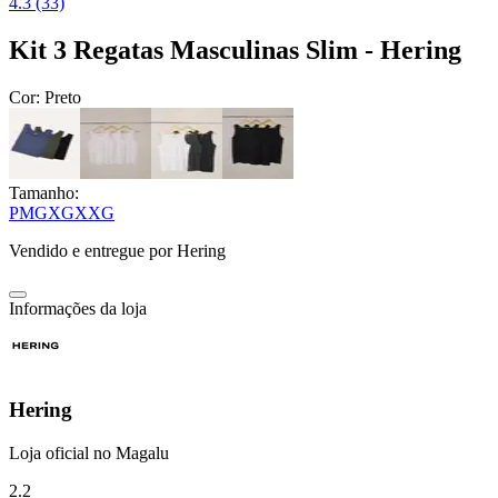
4.3 (33)
Kit 3 Regatas Masculinas Slim - Hering
Cor:
Preto
Tamanho:
P
M
G
XG
XXG
Vendido e entregue por
Hering
Informações da loja
Hering
Loja oficial no Magalu
2.2