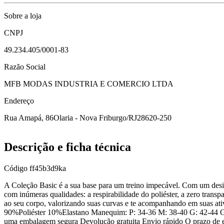
Sobre a loja
CNPJ
49.234.405/0001-83
Razão Social
MFB MODAS INDUSTRIA E COMERCIO LTDA
Endereço
Rua Amapá, 86
Olaria - Nova Friburgo/RJ
28620-250
Descrição e ficha técnica
Código
ff45b3d9ka
A Coleção Basic é a sua base para um treino impecável. Com um desig
com inúmeras qualidades: a respirabilidade do poliéster, a zero trans
ao seu corpo, valorizando suas curvas e te acompanhando em suas ati
90%Poliéster 10%Elastano Manequim: P: 34-36 M: 38-40 G: 42-44 GG
uma embalagem segura Devolução gratuita Envio rápido O prazo de en