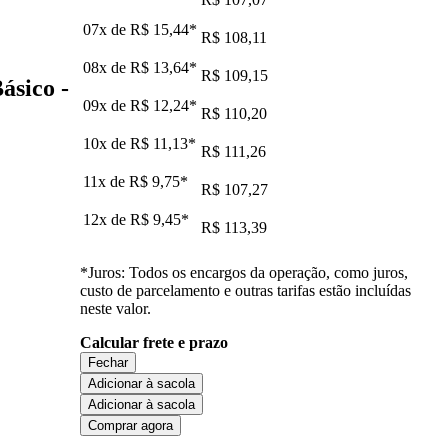
07x de
R$ 15,44
*
R$ 108,11
08x de
R$ 13,64
*
R$ 109,15
ásico -
09x de
R$ 12,24
*
R$ 110,20
10x de
R$ 11,13
*
R$ 111,26
11x de
R$ 9,75
*
R$ 107,27
12x de
R$ 9,45
*
R$ 113,39
*Juros: Todos os encargos da operação, como juros,
custo de parcelamento e outras tarifas estão incluídas
neste valor.
Calcular frete e prazo
Fechar
Adicionar à sacola
Adicionar à sacola
Comprar agora