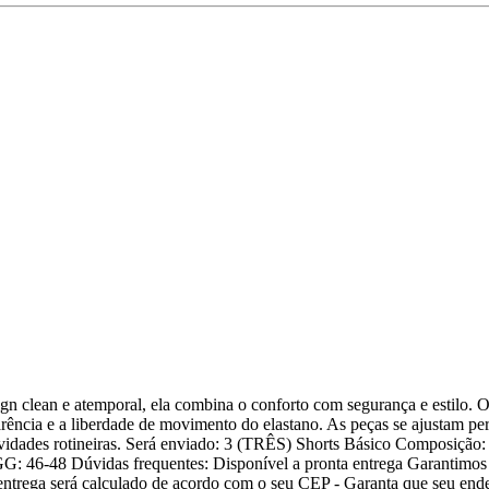
n clean e atemporal, ela combina o conforto com segurança e estilo. O
parência e a liberdade de movimento do elastano. As peças se ajustam pe
vidades rotineiras. Será enviado: 3 (TRÊS) Shorts Básico Composição:
: 46-48 Dúvidas frequentes: Disponível a pronta entrega Garantimos
trega será calculado de acordo com o seu CEP - Garanta que seu ende