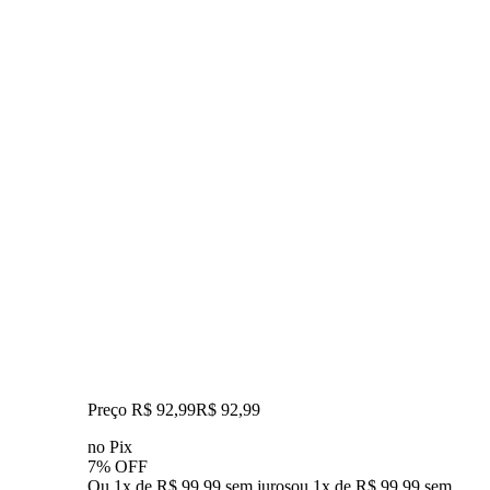
Preço R$ 92,99
R$
92
,
99
no Pix
7% OFF
Ou 1x de R$ 99,99 sem juros
ou
1
x de
R$ 99,99
sem