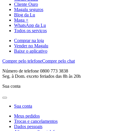
Cliente Ouro
Magalu seguros
Blog da Lu
Maga +
WhatsApp da Lu
Todos os serviços
Comprar na loja
Vender no Magalu
Baixe o aplicativo
Compre pelo telefone
Compre pelo chat
Número de telefone 0800 773 3838
Seg. à Dom. exceto feriados das 8h às 20h
Sua conta
Sua conta
Meus pedidos
Trocas e cancelamentos
Dados pessoais