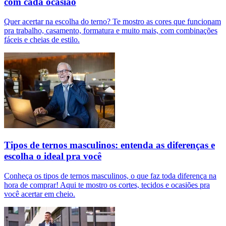
com cada ocasião
Quer acertar na escolha do terno? Te mostro as cores que funcionam
pra trabalho, casamento, formatura e muito mais, com combinações
fáceis e cheias de estilo.
Tipos de ternos masculinos: entenda as diferenças e
escolha o ideal pra você
Conheça os tipos de ternos masculinos, o que faz toda diferença na
hora de comprar! Aqui te mostro os cortes, tecidos e ocasiões pra
você acertar em cheio.