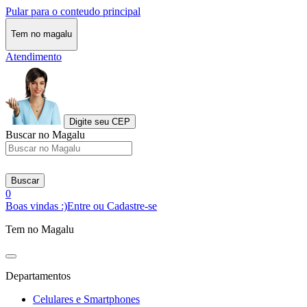
Pular para o conteudo principal
Tem no magalu
Atendimento
Digite seu CEP
Buscar no Magalu
Buscar
0
Boas vindas :)
Entre ou Cadastre-se
Tem no Magalu
Departamentos
Celulares e Smartphones