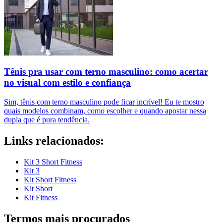
Tênis pra usar com terno masculino: como acertar
no visual com estilo e confiança
Sim, tênis com terno masculino pode ficar incrível! Eu te mostro
quais modelos combinam, como escolher e quando apostar nessa
dupla que é pura tendência.
Links relacionados:
Kit 3 Short Fitness
Kit 3
Kit Short Fitness
Kit Short
Kit Fitness
Termos mais procurados