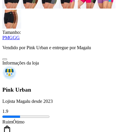
Tamanho:
P
M
G
GG
Vendido por
Pink Urban
e entregue por
Magalu
Informações da loja
Pink Urban
Lojista Magalu desde 2023
1.9
Ruim
Ótimo