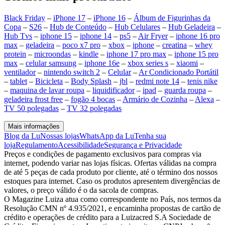
Black Friday
–
iPhone 17
–
iPhone 16
–
Álbum de Figurinhas da
Copa
–
S26
–
Hub de Conteúdo
–
Hub Celulares
–
Hub Geladeira
–
Hub Tvs
–
iphone 15
–
iphone 14
–
ps5
–
Air Fryer
–
iphone 16 pro
max
–
geladeira
–
poco x7 pro
–
xbox
–
iphone
–
creatina
–
whey
protein
–
microondas
–
kindle
–
iphone 17 pro max
–
iphone 15 pro
max
–
celular samsung
–
iphone 16e
–
xbox series s
–
xiaomi
–
ventilador
–
nintendo switch 2
–
Celular
–
Ar Condicionado Portátil
–
tablet
–
Bicicleta
–
Body Splash
–
jbl
–
redmi note 14
–
tenis nike
–
maquina de lavar roupa
–
liquidificador
–
ipad
–
guarda roupa
–
geladeira frost free
–
fogão 4 bocas
–
Armário de Cozinha
–
Alexa
–
TV 50 polegadas
–
TV 32 polegadas
Mais informações
Blog da Lu
Nossas lojas
WhatsApp da Lu
Tenha sua
loja
Regulamento
Acessibilidade
Segurança e Privacidade
Preços e condições de pagamento exclusivos para compras via
internet, podendo variar nas lojas físicas. Ofertas válidas na compra
de até 5 peças de cada produto por cliente, até o término dos nossos
estoques para internet. Caso os produtos apresentem divergências de
valores, o preço válido é o da sacola de compras.
O Magazine Luiza atua como correspondente no País, nos termos da
Resolução CMN nº 4.935/2021, e encaminha propostas de cartão de
crédito e operações de crédito para a Luizacred S.A Sociedade de