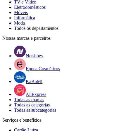
TV e Vídeo
Eletrodomésticos
Móveis
Informática
Moda
Todos os departamentos
Nossas marcas e parceiros
Netshoes
Epoca Cosméticos
KaBuM!
AliExpress
Todas as marcas
Todas as categorias
Todas as subcategorias
Serviços e benefícios
Cartão Luiza