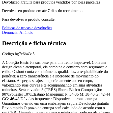
Devolução gratuita para produtos vendidos por lojas parceiras
Devolva seu produto em até 7 dias do recebimento.
Para devolver o produto consulte:
Políticas de trocas e devoluções
Denunciar Anúncio
Descrição e ficha técnica
Código
hg7e6b43a5
A Coleção Basic é a sua base para um treino impecável. Com um
design clean e atemporal, ela combina o conforto com segurança e
estilo. O short conta com inúmeras qualidades: a respirabilidade do
poliéster, a zero transparência e a liberdade de movimento do
elastano. As peças se ajustam perfeitamente ao seu corpo,
valorizando suas curvas e te acompanhando em suas atividades
rotineiras. Será enviado: 3 (TRÊS) Shorts Básico Composição:
90%Poliéster 10%Elastano Manequim: P: 34-36 M: 38-40 G: 42-44
GG: 46-48 Dúvidas frequentes: Disponível a pronta entrega
Garantimos o envio em uma embalagem segura Devolução gratuita
Envio rápido O prazo de entrega será calculado de acordo com o
seu CEP - Garanta que seu endereço esteja atualizado na plataforma.