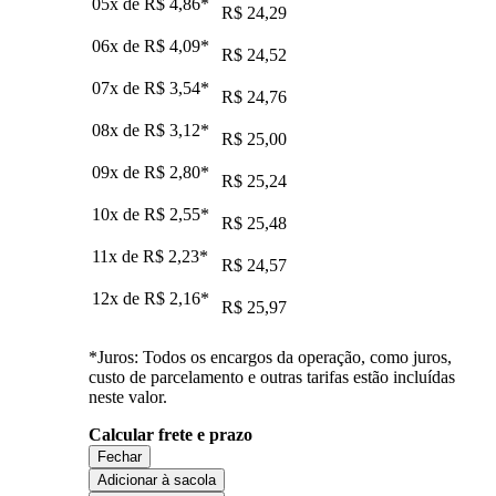
05x de
R$ 4,86
*
R$ 24,29
06x de
R$ 4,09
*
R$ 24,52
07x de
R$ 3,54
*
R$ 24,76
08x de
R$ 3,12
*
R$ 25,00
09x de
R$ 2,80
*
R$ 25,24
10x de
R$ 2,55
*
R$ 25,48
11x de
R$ 2,23
*
R$ 24,57
12x de
R$ 2,16
*
R$ 25,97
*Juros: Todos os encargos da operação, como juros,
custo de parcelamento e outras tarifas estão incluídas
neste valor.
Calcular frete e prazo
Fechar
Adicionar à sacola