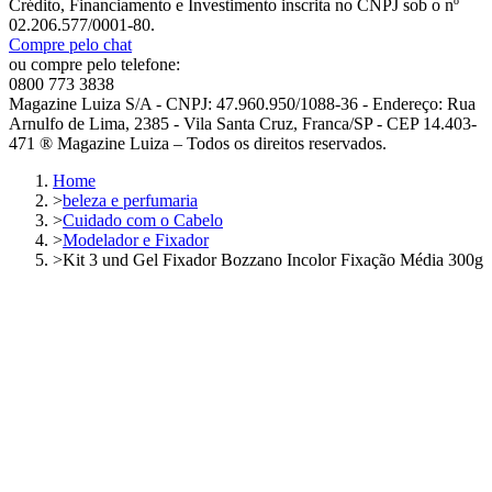
Crédito, Financiamento e Investimento inscrita no CNPJ sob o nº
02.206.577/0001-80.
Compre pelo chat
ou compre pelo telefone:
0800 773 3838
Magazine Luiza S/A - CNPJ: 47.960.950/1088-36 - Endereço: Rua
Arnulfo de Lima, 2385 - Vila Santa Cruz, Franca/SP - CEP 14.403-
471 ® Magazine Luiza – Todos os direitos reservados.
Home
>
beleza e perfumaria
>
Cuidado com o Cabelo
>
Modelador e Fixador
>
Kit 3 und Gel Fixador Bozzano Incolor Fixação Média 300g