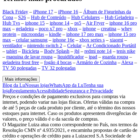
Black Friday
–
iPhone 17
–
iPhone 16
–
Álbum de Figurinhas da
Copa
–
S26
–
Hub de Conteúdo
–
Hub Celulares
–
Hub Geladeira
–
Hub Tvs
–
iphone 15
–
iphone 14
–
ps5
–
Air Fryer
–
iphone 16 pro
max
–
geladeira
–
poco x7 pro
–
xbox
–
iphone
–
creatina
–
whey
protein
–
microondas
–
kindle
–
iphone 17 pro max
–
iphone 15 pro
max
–
celular samsung
–
iphone 16e
–
xbox series s
–
xiaomi
–
ventilador
–
nintendo switch 2
–
Celular
–
Ar Condicionado Portátil
–
tablet
–
Bicicleta
–
Body Splash
–
jbl
–
redmi note 14
–
tenis nike
–
maquina de lavar roupa
–
liquidificador
–
ipad
–
guarda roupa
–
geladeira frost free
–
fogão 4 bocas
–
Armário de Cozinha
–
Alexa
–
TV 50 polegadas
–
TV 32 polegadas
Mais informações
Blog da Lu
Nossas lojas
WhatsApp da Lu
Tenha sua
loja
Regulamento
Acessibilidade
Segurança e Privacidade
Preços e condições de pagamento exclusivos para compras via
internet, podendo variar nas lojas físicas. Ofertas válidas na compra
de até 5 peças de cada produto por cliente, até o término dos nossos
estoques para internet. Caso os produtos apresentem divergências de
valores, o preço válido é o da sacola de compras.
O Magazine Luiza atua como correspondente no País, nos termos da
Resolução CMN nº 4.935/2021, e encaminha propostas de cartão de
crédito e operações de crédito para a Luizacred S.A Sociedade de