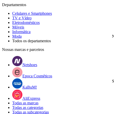
Departamentos
Celulares e Smartphones
TV e Vídeo
Eletrodomésticos
Móveis
Informática
Moda
N
Todos os departamentos
Nossas marcas e parceiros
Netshoes
Epoca Cosméticos
S
KaBuM!
AliExpress
Todas as marcas
Todas as categorias
Todas as subcategorias