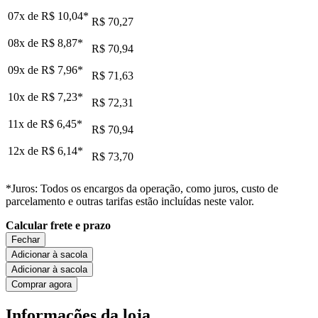
07x de
R$ 10,04
*
R$ 70,27
08x de
R$ 8,87
*
R$ 70,94
09x de
R$ 7,96
*
R$ 71,63
10x de
R$ 7,23
*
R$ 72,31
11x de
R$ 6,45
*
R$ 70,94
12x de
R$ 6,14
*
R$ 73,70
*Juros: Todos os encargos da operação, como juros, custo de
parcelamento e outras tarifas estão incluídas neste valor.
Calcular frete e prazo
Fechar
Adicionar à sacola
Adicionar à sacola
Comprar agora
Informações da loja