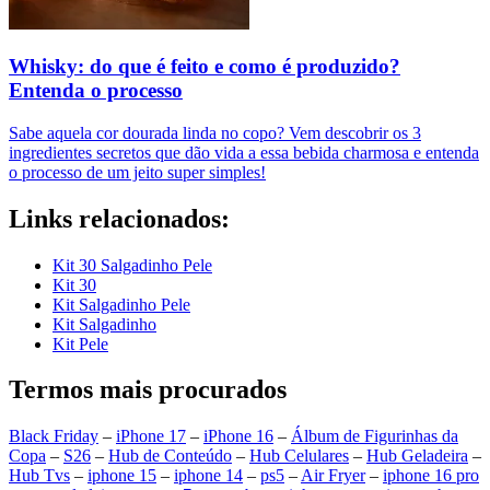
Whisky: do que é feito e como é produzido?
Entenda o processo
Sabe aquela cor dourada linda no copo? Vem descobrir os 3
ingredientes secretos que dão vida a essa bebida charmosa e entenda
o processo de um jeito super simples!
Links relacionados:
Kit 30 Salgadinho Pele
Kit 30
Kit Salgadinho Pele
Kit Salgadinho
Kit Pele
Termos mais procurados
Black Friday
–
iPhone 17
–
iPhone 16
–
Álbum de Figurinhas da
Copa
–
S26
–
Hub de Conteúdo
–
Hub Celulares
–
Hub Geladeira
–
Hub Tvs
–
iphone 15
–
iphone 14
–
ps5
–
Air Fryer
–
iphone 16 pro