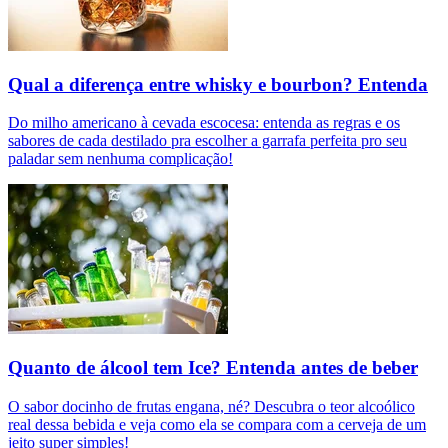
Qual a diferença entre whisky e bourbon? Entenda
Do milho americano à cevada escocesa: entenda as regras e os
sabores de cada destilado pra escolher a garrafa perfeita pro seu
paladar sem nenhuma complicação!
Quanto de álcool tem Ice? Entenda antes de beber
O sabor docinho de frutas engana, né? Descubra o teor alcoólico
real dessa bebida e veja como ela se compara com a cerveja de um
jeito super simples!