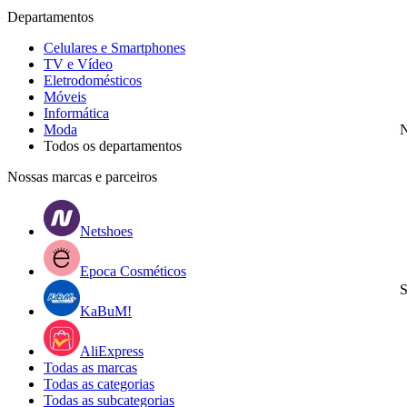
Departamentos
Celulares e Smartphones
TV e Vídeo
Eletrodomésticos
Móveis
Informática
Moda
N
Todos os departamentos
Nossas marcas e parceiros
Netshoes
Epoca Cosméticos
S
KaBuM!
AliExpress
Todas as marcas
Todas as categorias
Todas as subcategorias