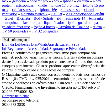
max
–
geladeira
–
poco x7 pro
–
xbox
–
iphone
–
creatina
–
whey
protein
–
microondas
–
kindle
–
iphone 17 pro max
–
iphone 15 pro
max
–
celular samsung
–
iphone 16e
–
xbox series s
–
xiaomi
–
ventilador
–
nintendo switch 2
–
Celular
–
Ar Condicionado Portátil
–
tablet
–
Bicicleta
–
Body Splash
–
jbl
–
redmi note 14
–
tenis nike
–
maquina de lavar roupa
–
liquidificador
–
ipad
–
guarda roupa
–
geladeira frost free
–
fogão 4 bocas
–
Armário de Cozinha
–
Alexa
–
TV 50 polegadas
–
TV 32 polegadas
Mais informações
Blog da Lu
Nossas lojas
WhatsApp da Lu
Tenha sua
loja
Regulamento
Acessibilidade
Segurança e Privacidade
Preços e condições de pagamento exclusivos para compras via
internet, podendo variar nas lojas físicas. Ofertas válidas na compra
de até 5 peças de cada produto por cliente, até o término dos nossos
estoques para internet. Caso os produtos apresentem divergências de
valores, o preço válido é o da sacola de compras.
O Magazine Luiza atua como correspondente no País, nos termos da
Resolução CMN nº 4.935/2021, e encaminha propostas de cartão de
crédito e operações de crédito para a Luizacred S.A Sociedade de
Crédito, Financiamento e Investimento inscrita no CNPJ sob o nº
02.206.577/0001-80.
Compre pelo chat
ou compre pelo telefone:
0800 773 3838