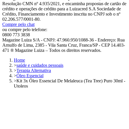
Resolução CMN nº 4.935/2021, e encaminha propostas de cartão de
crédito e operações de crédito para a Luizacred S.A Sociedade de
Crédito, Financiamento e Investimento inscrita no CNPJ sob o nº
02.206.577/0001-80.
Compre pelo chat
ou compre pelo telefone:
0800 773 3838
Magazine Luiza S/A - CNPJ: 47.960.950/1088-36 - Endereço: Rua
Arnulfo de Lima, 2385 - Vila Santa Cruz, Franca/SP - CEP 14.403-
471 ® Magazine Luiza – Todos os direitos reservados.
Home
>
saúde e cuidados pessoais
>
Terapia Alternativa
>
Óleo Essencial
>
Kit 3x Óleo Essencial De Melaleuca (Tea Tree) Puro 30ml -
Utoleos