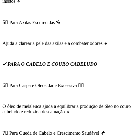
insetos.🔹
5⃣ Para Axilas Escurecidas 🌸
Ajuda a clarear a pele das axilas e a combater odores.🔹
✔ PARA O CABELO E COURO CABELUDO
6⃣ Para Caspa e Oleosidade Excessiva 🧖‍♀️
O óleo de melaleuca ajuda a equilibrar a produção de óleo no couro
cabeludo e reduzir a descamação.🔹
7⃣ Para Queda de Cabelo e Crescimento Saudável 🌱