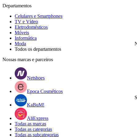
Departamentos
Celulares e Smartphones
TV e Vídeo
Eletrodomésticos
Móveis
Informática
Moda
N
Todos os departamentos
Nossas marcas e parceiros
Netshoes
Epoca Cosméticos
S
KaBuM!
AliExpress
Todas as marcas
Todas as categorias
Todas as subcategorias