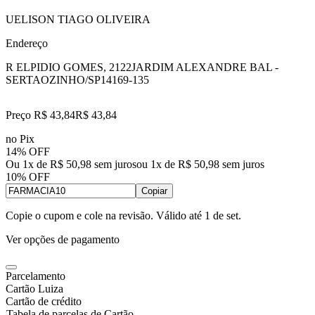
UELISON TIAGO OLIVEIRA
Endereço
R ELPIDIO GOMES, 2122
JARDIM ALEXANDRE BAL -
SERTAOZINHO/SP
14169-135
Preço R$ 43,84
R$
43
,
84
no Pix
14% OFF
Ou 1x de R$ 50,98 sem juros
ou
1
x de
R$ 50,98
sem juros
10% OFF
Copiar
Copie o cupom e cole na revisão. Válido até
1 de set
.
Ver opções de pagamento
Parcelamento
Cartão Luiza
Cartão de crédito
Tabela de parcelas de Cartão