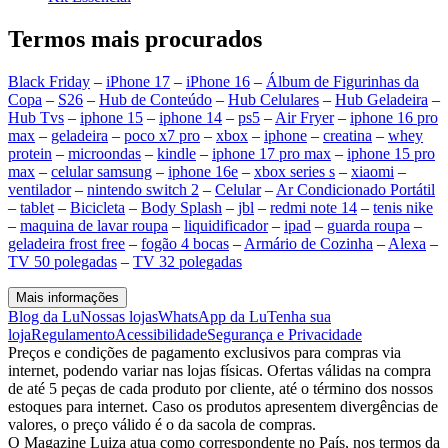
Termos mais procurados
Black Friday
–
iPhone 17
–
iPhone 16
–
Álbum de Figurinhas da
Copa
–
S26
–
Hub de Conteúdo
–
Hub Celulares
–
Hub Geladeira
–
Hub Tvs
–
iphone 15
–
iphone 14
–
ps5
–
Air Fryer
–
iphone 16 pro
max
–
geladeira
–
poco x7 pro
–
xbox
–
iphone
–
creatina
–
whey
protein
–
microondas
–
kindle
–
iphone 17 pro max
–
iphone 15 pro
max
–
celular samsung
–
iphone 16e
–
xbox series s
–
xiaomi
–
ventilador
–
nintendo switch 2
–
Celular
–
Ar Condicionado Portátil
–
tablet
–
Bicicleta
–
Body Splash
–
jbl
–
redmi note 14
–
tenis nike
–
maquina de lavar roupa
–
liquidificador
–
ipad
–
guarda roupa
–
geladeira frost free
–
fogão 4 bocas
–
Armário de Cozinha
–
Alexa
–
TV 50 polegadas
–
TV 32 polegadas
Mais informações
Blog da Lu
Nossas lojas
WhatsApp da Lu
Tenha sua
loja
Regulamento
Acessibilidade
Segurança e Privacidade
Preços e condições de pagamento exclusivos para compras via
internet, podendo variar nas lojas físicas. Ofertas válidas na compra
de até 5 peças de cada produto por cliente, até o término dos nossos
estoques para internet. Caso os produtos apresentem divergências de
valores, o preço válido é o da sacola de compras.
O Magazine Luiza atua como correspondente no País, nos termos da