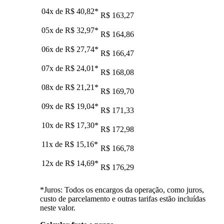
04x de
R$ 40,82
*
R$ 163,27
05x de
R$ 32,97
*
R$ 164,86
06x de
R$ 27,74
*
R$ 166,47
07x de
R$ 24,01
*
R$ 168,08
08x de
R$ 21,21
*
R$ 169,70
09x de
R$ 19,04
*
R$ 171,33
10x de
R$ 17,30
*
R$ 172,98
11x de
R$ 15,16
*
R$ 166,78
12x de
R$ 14,69
*
R$ 176,29
*Juros: Todos os encargos da operação, como juros,
custo de parcelamento e outras tarifas estão incluídas
neste valor.