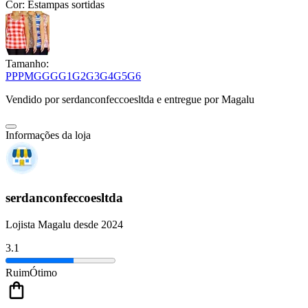
Cor:
Estampas sortidas
Tamanho:
PP
P
M
G
GG
G1
G2
G3
G4
G5
G6
Vendido por
serdanconfeccoesltda
e entregue por
Magalu
Informações da loja
serdanconfeccoesltda
Lojista Magalu desde 2024
3.1
Ruim
Ótimo