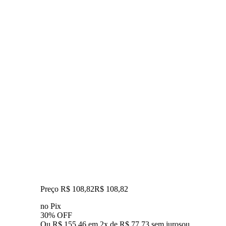
Preço R$ 108,82
R$
108
,
82
no Pix
30% OFF
Ou R$ 155,46 em 2x de R$ 77,73 sem juros
ou