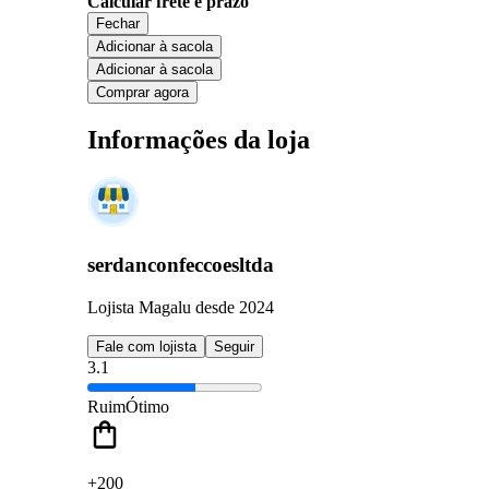
Calcular frete e prazo
Fechar
Adicionar à sacola
Adicionar à sacola
Comprar agora
Informações da loja
serdanconfeccoesltda
Lojista Magalu desde 2024
Fale com lojista
Seguir
3.1
Ruim
Ótimo
+200