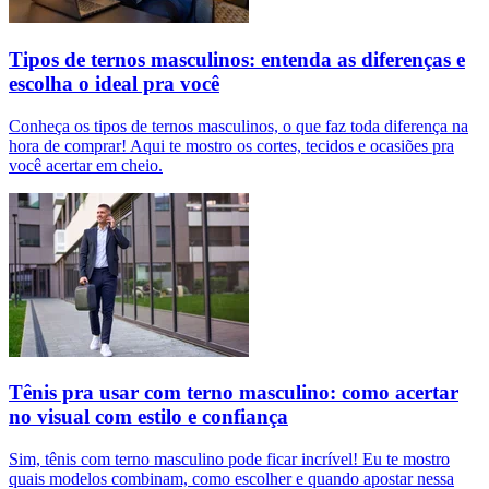
Tipos de ternos masculinos: entenda as diferenças e
escolha o ideal pra você
Conheça os tipos de ternos masculinos, o que faz toda diferença na
hora de comprar! Aqui te mostro os cortes, tecidos e ocasiões pra
você acertar em cheio.
Tênis pra usar com terno masculino: como acertar
no visual com estilo e confiança
Sim, tênis com terno masculino pode ficar incrível! Eu te mostro
quais modelos combinam, como escolher e quando apostar nessa