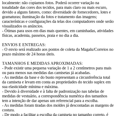
localmente: não copiamos fotos. Poderá ocorrer variação na
tonalidade das cores dos tecidos, para mais claro ou mais escuro,
devido a alguns fatores, como: diversidade de fornecedores, lotes e
gramaturas; iluminação da fotos e tratamento das imagens;
características e configurações da telas dos computadores onde serão
visualizados os anúncios.
- Ótimas para usos em dias mais quentes, em caminhadas, atividades
físicas, academia, passeios, praia e no dia a dia.
ENVIOS E ENTREGAS:
- O envio será realizado aos pontos de coleta da Magalu/Correios no
prazo máximo de 24 horas úteis.
TAMANHOS E MEDIDAS APROXIMADAS:
- Pode existir uma pequena variação de 1 a 2 centímetros para mais
ou para menos nas medidas das camisetas já acabadas.
- As medidas da base e do busto representam a circunferência total
da camiseta e levam em conta as propriedades do tecido suplex em
sua elasticidade mínima e máxima.
- Devido à diversidade e à falta de padronização nas tabelas de
medidas de vestuário, a correspondência numérica dos tamanhos
tem a intenção de dar apenas um referencial para a escolha.
- As medidas foram tiradas dos moldes já descontadas as margens de
costura.
- De modo a facilitar a escolha da camiseta no tamanho correto, é