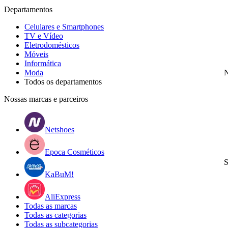
Departamentos
Celulares e Smartphones
TV e Vídeo
Eletrodomésticos
Móveis
Informática
Moda
N
Todos os departamentos
Nossas marcas e parceiros
Netshoes
Epoca Cosméticos
S
KaBuM!
AliExpress
Todas as marcas
Todas as categorias
Todas as subcategorias