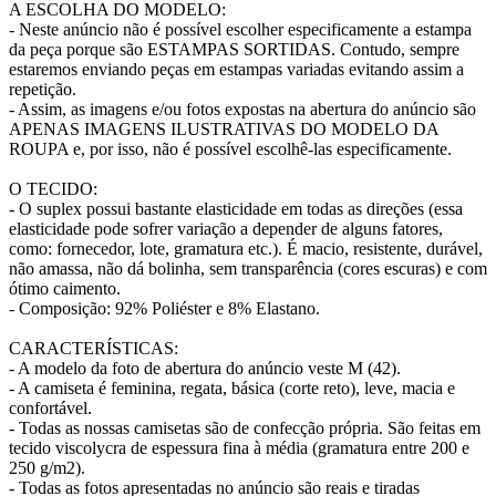
A ESCOLHA DO MODELO:
- Neste anúncio não é possível escolher especificamente a estampa
da peça porque são ESTAMPAS SORTIDAS. Contudo, sempre
estaremos enviando peças em estampas variadas evitando assim a
repetição.
- Assim, as imagens e/ou fotos expostas na abertura do anúncio são
APENAS IMAGENS ILUSTRATIVAS DO MODELO DA
ROUPA e, por isso, não é possível escolhê-las especificamente.
O TECIDO:
- O suplex possui bastante elasticidade em todas as direções (essa
elasticidade pode sofrer variação a depender de alguns fatores,
como: fornecedor, lote, gramatura etc.). É macio, resistente, durável,
não amassa, não dá bolinha, sem transparência (cores escuras) e com
ótimo caimento.
- Composição: 92% Poliéster e 8% Elastano.
CARACTERÍSTICAS:
- A modelo da foto de abertura do anúncio veste M (42).
- A camiseta é feminina, regata, básica (corte reto), leve, macia e
confortável.
- Todas as nossas camisetas são de confecção própria. São feitas em
tecido viscolycra de espessura fina à média (gramatura entre 200 e
250 g/m2).
- Todas as fotos apresentadas no anúncio são reais e tiradas