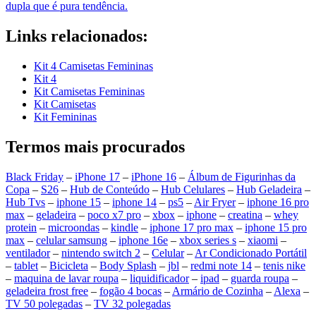
dupla que é pura tendência.
Links relacionados:
Kit 4 Camisetas Femininas
Kit 4
Kit Camisetas Femininas
Kit Camisetas
Kit Femininas
Termos mais procurados
Black Friday
–
iPhone 17
–
iPhone 16
–
Álbum de Figurinhas da
Copa
–
S26
–
Hub de Conteúdo
–
Hub Celulares
–
Hub Geladeira
–
Hub Tvs
–
iphone 15
–
iphone 14
–
ps5
–
Air Fryer
–
iphone 16 pro
max
–
geladeira
–
poco x7 pro
–
xbox
–
iphone
–
creatina
–
whey
protein
–
microondas
–
kindle
–
iphone 17 pro max
–
iphone 15 pro
max
–
celular samsung
–
iphone 16e
–
xbox series s
–
xiaomi
–
ventilador
–
nintendo switch 2
–
Celular
–
Ar Condicionado Portátil
–
tablet
–
Bicicleta
–
Body Splash
–
jbl
–
redmi note 14
–
tenis nike
–
maquina de lavar roupa
–
liquidificador
–
ipad
–
guarda roupa
–
geladeira frost free
–
fogão 4 bocas
–
Armário de Cozinha
–
Alexa
–
TV 50 polegadas
–
TV 32 polegadas