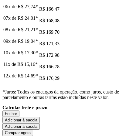
06x de
R$ 27,74
*
R$ 166,47
07x de
R$ 24,01
*
R$ 168,08
08x de
R$ 21,21
*
R$ 169,70
09x de
R$ 19,04
*
R$ 171,33
10x de
R$ 17,30
*
R$ 172,98
11x de
R$ 15,16
*
R$ 166,78
12x de
R$ 14,69
*
R$ 176,29
*Juros: Todos os encargos da operação, como juros, custo de
parcelamento e outras tarifas estão incluídas neste valor.
Calcular frete e prazo
Fechar
Adicionar à sacola
Adicionar à sacola
Comprar agora