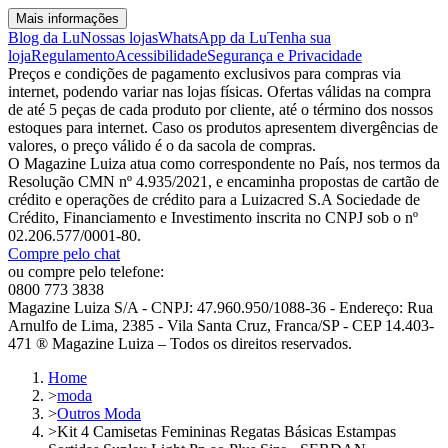
Mais informações
Blog da Lu
Nossas lojas
WhatsApp da Lu
Tenha sua
loja
Regulamento
Acessibilidade
Segurança e Privacidade
Preços e condições de pagamento exclusivos para compras via
internet, podendo variar nas lojas físicas. Ofertas válidas na compra
de até 5 peças de cada produto por cliente, até o término dos nossos
estoques para internet. Caso os produtos apresentem divergências de
valores, o preço válido é o da sacola de compras.
O Magazine Luiza atua como correspondente no País, nos termos da
Resolução CMN nº 4.935/2021, e encaminha propostas de cartão de
crédito e operações de crédito para a Luizacred S.A Sociedade de
Crédito, Financiamento e Investimento inscrita no CNPJ sob o nº
02.206.577/0001-80.
Compre pelo chat
ou compre pelo telefone:
0800 773 3838
Magazine Luiza S/A - CNPJ: 47.960.950/1088-36 - Endereço: Rua
Arnulfo de Lima, 2385 - Vila Santa Cruz, Franca/SP - CEP 14.403-
471 ® Magazine Luiza – Todos os direitos reservados.
Home
>
moda
>
Outros Moda
>
Kit 4 Camisetas Femininas Regatas Básicas Estampas