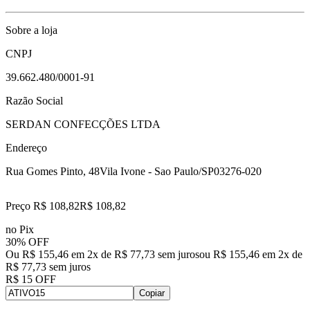
Sobre a loja
CNPJ
39.662.480/0001-91
Razão Social
SERDAN CONFECÇÕES LTDA
Endereço
Rua Gomes Pinto, 48
Vila Ivone - Sao Paulo/SP
03276-020
Preço R$ 108,82
R$
108
,
82
no Pix
30% OFF
Ou R$ 155,46 em 2x de R$ 77,73 sem juros
ou
R$ 155,46
em
2
x de
R$ 77,73
sem juros
R$ 15 OFF
Copiar