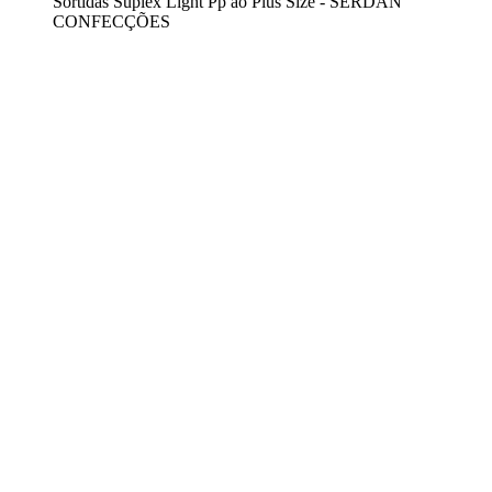
Sortidas Suplex Light Pp ao Plus Size - SERDAN
CONFECÇÕES