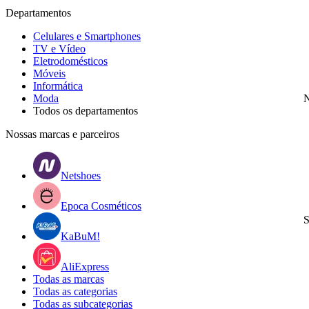
Departamentos
Celulares e Smartphones
TV e Vídeo
Eletrodomésticos
Móveis
Informática
Moda
N
Todos os departamentos
Nossas marcas e parceiros
Netshoes
Epoca Cosméticos
S
KaBuM!
AliExpress
Todas as marcas
Todas as categorias
Todas as subcategorias