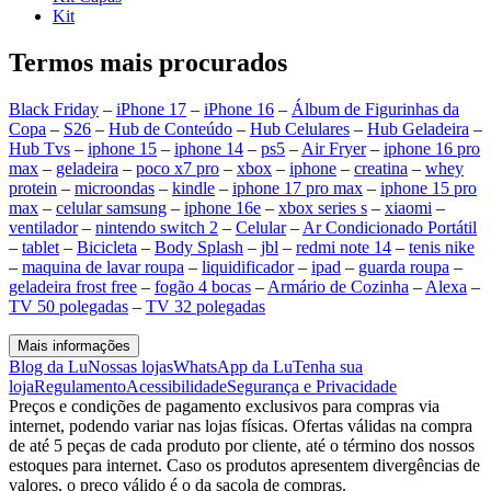
Kit
Termos mais procurados
Black Friday
–
iPhone 17
–
iPhone 16
–
Álbum de Figurinhas da
Copa
–
S26
–
Hub de Conteúdo
–
Hub Celulares
–
Hub Geladeira
–
Hub Tvs
–
iphone 15
–
iphone 14
–
ps5
–
Air Fryer
–
iphone 16 pro
max
–
geladeira
–
poco x7 pro
–
xbox
–
iphone
–
creatina
–
whey
protein
–
microondas
–
kindle
–
iphone 17 pro max
–
iphone 15 pro
max
–
celular samsung
–
iphone 16e
–
xbox series s
–
xiaomi
–
ventilador
–
nintendo switch 2
–
Celular
–
Ar Condicionado Portátil
–
tablet
–
Bicicleta
–
Body Splash
–
jbl
–
redmi note 14
–
tenis nike
–
maquina de lavar roupa
–
liquidificador
–
ipad
–
guarda roupa
–
geladeira frost free
–
fogão 4 bocas
–
Armário de Cozinha
–
Alexa
–
TV 50 polegadas
–
TV 32 polegadas
Mais informações
Blog da Lu
Nossas lojas
WhatsApp da Lu
Tenha sua
loja
Regulamento
Acessibilidade
Segurança e Privacidade
Preços e condições de pagamento exclusivos para compras via
internet, podendo variar nas lojas físicas. Ofertas válidas na compra
de até 5 peças de cada produto por cliente, até o término dos nossos
estoques para internet. Caso os produtos apresentem divergências de
valores, o preço válido é o da sacola de compras.