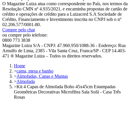
O Magazine Luiza atua como correspondente no País, nos termos da
Resolução CMN nº 4.935/2021, e encaminha propostas de cartão de
crédito e operações de crédito para a Luizacred S.A Sociedade de
Crédito, Financiamento e Investimento inscrita no CNPJ sob o nº
02.206.577/0001-80.
Compre pelo chat
ou compre pelo telefone:
0800 773 3838
Magazine Luiza S/A - CNPJ: 47.960.950/1088-36 - Endereço: Rua
Arnulfo de Lima, 2385 - Vila Santa Cruz, Franca/SP - CEP 14.403-
471 ® Magazine Luiza – Todos os direitos reservados.
Home
>
cama, mesa e banho
>
Almofadas, Capas e Mantas
>
Almofada
>
Kit 4 Capas de Almofada Boho 45x45cm Estampadas
Geométricas Decorativas Microfibra Sala Sofá - Casa Três
Rosas