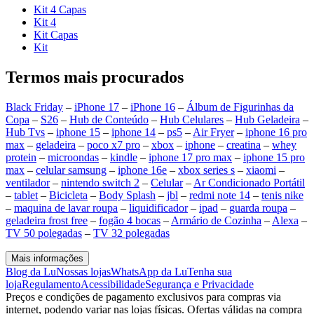
Kit 4 Capas
Kit 4
Kit Capas
Kit
Termos mais procurados
Black Friday
–
iPhone 17
–
iPhone 16
–
Álbum de Figurinhas da
Copa
–
S26
–
Hub de Conteúdo
–
Hub Celulares
–
Hub Geladeira
–
Hub Tvs
–
iphone 15
–
iphone 14
–
ps5
–
Air Fryer
–
iphone 16 pro
max
–
geladeira
–
poco x7 pro
–
xbox
–
iphone
–
creatina
–
whey
protein
–
microondas
–
kindle
–
iphone 17 pro max
–
iphone 15 pro
max
–
celular samsung
–
iphone 16e
–
xbox series s
–
xiaomi
–
ventilador
–
nintendo switch 2
–
Celular
–
Ar Condicionado Portátil
–
tablet
–
Bicicleta
–
Body Splash
–
jbl
–
redmi note 14
–
tenis nike
–
maquina de lavar roupa
–
liquidificador
–
ipad
–
guarda roupa
–
geladeira frost free
–
fogão 4 bocas
–
Armário de Cozinha
–
Alexa
–
TV 50 polegadas
–
TV 32 polegadas
Mais informações
Blog da Lu
Nossas lojas
WhatsApp da Lu
Tenha sua
loja
Regulamento
Acessibilidade
Segurança e Privacidade
Preços e condições de pagamento exclusivos para compras via
internet, podendo variar nas lojas físicas. Ofertas válidas na compra