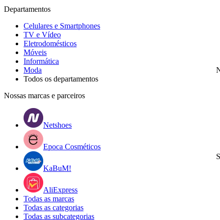
Departamentos
Celulares e Smartphones
TV e Vídeo
Eletrodomésticos
Móveis
Informática
Moda
N
Todos os departamentos
Nossas marcas e parceiros
Netshoes
Epoca Cosméticos
S
KaBuM!
AliExpress
Todas as marcas
Todas as categorias
Todas as subcategorias