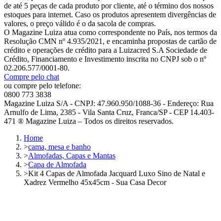
de até 5 peças de cada produto por cliente, até o término dos nossos
estoques para internet. Caso os produtos apresentem divergências de
valores, o preço válido é o da sacola de compras.
O Magazine Luiza atua como correspondente no País, nos termos da
Resolução CMN nº 4.935/2021, e encaminha propostas de cartão de
crédito e operações de crédito para a Luizacred S.A Sociedade de
Crédito, Financiamento e Investimento inscrita no CNPJ sob o nº
02.206.577/0001-80.
Compre pelo chat
ou compre pelo telefone:
0800 773 3838
Magazine Luiza S/A - CNPJ: 47.960.950/1088-36 - Endereço: Rua
Arnulfo de Lima, 2385 - Vila Santa Cruz, Franca/SP - CEP 14.403-
471 ® Magazine Luiza – Todos os direitos reservados.
Home
>
cama, mesa e banho
>
Almofadas, Capas e Mantas
>
Capa de Almofada
>
Kit 4 Capas de Almofada Jacquard Luxo Sino de Natal e
Xadrez Vermelho 45x45cm - Sua Casa Decor