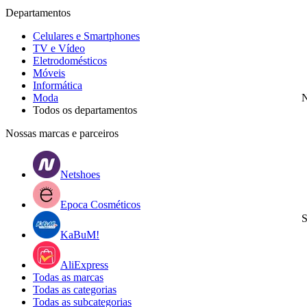
Departamentos
Celulares e Smartphones
TV e Vídeo
Eletrodomésticos
Móveis
Informática
Moda
N
Todos os departamentos
Nossas marcas e parceiros
Netshoes
Epoca Cosméticos
S
KaBuM!
AliExpress
Todas as marcas
Todas as categorias
Todas as subcategorias