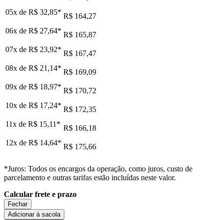
05x de
R$ 32,85
*
R$ 164,27
06x de
R$ 27,64
*
R$ 165,87
07x de
R$ 23,92
*
R$ 167,47
08x de
R$ 21,14
*
R$ 169,09
09x de
R$ 18,97
*
R$ 170,72
10x de
R$ 17,24
*
R$ 172,35
11x de
R$ 15,11
*
R$ 166,18
12x de
R$ 14,64
*
R$ 175,66
*Juros: Todos os encargos da operação, como juros, custo de
parcelamento e outras tarifas estão incluídas neste valor.
Calcular frete e prazo
Fechar
Adicionar à sacola