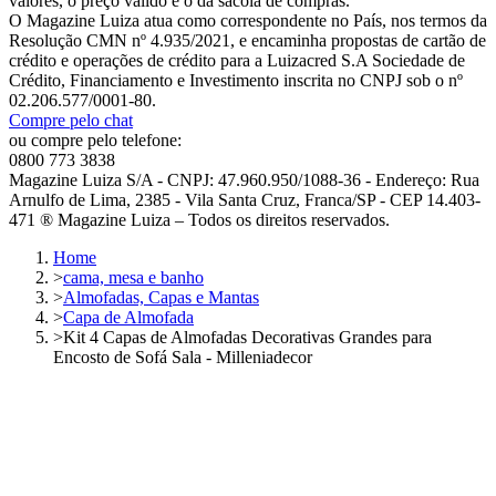
valores, o preço válido é o da sacola de compras.
O Magazine Luiza atua como correspondente no País, nos termos da
Resolução CMN nº 4.935/2021, e encaminha propostas de cartão de
crédito e operações de crédito para a Luizacred S.A Sociedade de
Crédito, Financiamento e Investimento inscrita no CNPJ sob o nº
02.206.577/0001-80.
Compre pelo chat
ou compre pelo telefone:
0800 773 3838
Magazine Luiza S/A - CNPJ: 47.960.950/1088-36 - Endereço: Rua
Arnulfo de Lima, 2385 - Vila Santa Cruz, Franca/SP - CEP 14.403-
471 ® Magazine Luiza – Todos os direitos reservados.
Home
>
cama, mesa e banho
>
Almofadas, Capas e Mantas
>
Capa de Almofada
>
Kit 4 Capas de Almofadas Decorativas Grandes para
Encosto de Sofá Sala - Milleniadecor