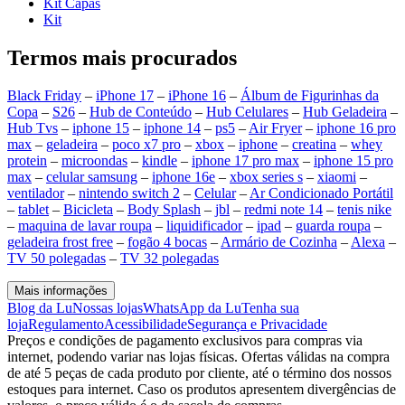
Kit Capas
Kit
Termos mais procurados
Black Friday
–
iPhone 17
–
iPhone 16
–
Álbum de Figurinhas da
Copa
–
S26
–
Hub de Conteúdo
–
Hub Celulares
–
Hub Geladeira
–
Hub Tvs
–
iphone 15
–
iphone 14
–
ps5
–
Air Fryer
–
iphone 16 pro
max
–
geladeira
–
poco x7 pro
–
xbox
–
iphone
–
creatina
–
whey
protein
–
microondas
–
kindle
–
iphone 17 pro max
–
iphone 15 pro
max
–
celular samsung
–
iphone 16e
–
xbox series s
–
xiaomi
–
ventilador
–
nintendo switch 2
–
Celular
–
Ar Condicionado Portátil
–
tablet
–
Bicicleta
–
Body Splash
–
jbl
–
redmi note 14
–
tenis nike
–
maquina de lavar roupa
–
liquidificador
–
ipad
–
guarda roupa
–
geladeira frost free
–
fogão 4 bocas
–
Armário de Cozinha
–
Alexa
–
TV 50 polegadas
–
TV 32 polegadas
Mais informações
Blog da Lu
Nossas lojas
WhatsApp da Lu
Tenha sua
loja
Regulamento
Acessibilidade
Segurança e Privacidade
Preços e condições de pagamento exclusivos para compras via
internet, podendo variar nas lojas físicas. Ofertas válidas na compra
de até 5 peças de cada produto por cliente, até o término dos nossos
estoques para internet. Caso os produtos apresentem divergências de