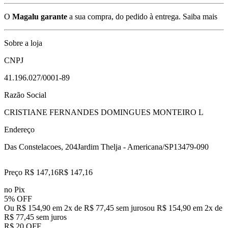
O
Magalu garante
a sua compra, do pedido à entrega.
Saiba mais
Sobre a loja
CNPJ
41.196.027/0001-89
Razão Social
CRISTIANE FERNANDES DOMINGUES MONTEIRO L
Endereço
Das Constelacoes, 204
Jardim Thelja - Americana/SP
13479-090
Preço R$ 147,16
R$
147
,
16
no Pix
5% OFF
Ou R$ 154,90 em 2x de R$ 77,45 sem juros
ou
R$ 154,90
em
2
x de
R$ 77,45
sem juros
R$ 20 OFF