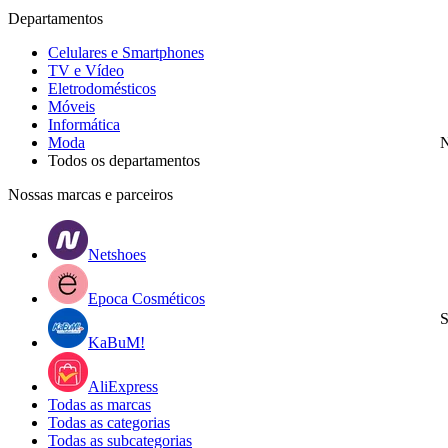
Departamentos
Celulares e Smartphones
TV e Vídeo
Eletrodomésticos
Móveis
Informática
Moda
N
Todos os departamentos
Nossas marcas e parceiros
Netshoes
Epoca Cosméticos
S
KaBuM!
AliExpress
Todas as marcas
Todas as categorias
Todas as subcategorias