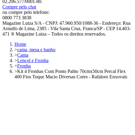
02.206.577/0001-80.
Compre pelo chat
ou compre pelo telefone:
0800 773 3838
Magazine Luiza S/A - CNPJ: 47.960.950/1088-36 - Endereço: Rua
Arnulfo de Lima, 2385 - Vila Santa Cruz, Franca/SP - CEP 14.403-
471 ® Magazine Luiza – Todos os direitos reservados.
Home
>
cama, mesa e banho
>
Cama
>
Lençol e Fronha
>
Fronha
>
Kit 4 Fronhas Com Ponto Palito 70cmx50cm Percal Flex
400 Fios Toque Macio Diversas Cores - Rafaloro Enxovais