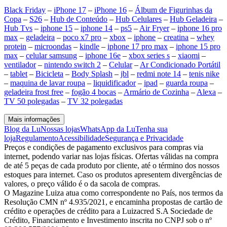
Black Friday
–
iPhone 17
–
iPhone 16
–
Álbum de Figurinhas da
Copa
–
S26
–
Hub de Conteúdo
–
Hub Celulares
–
Hub Geladeira
–
Hub Tvs
–
iphone 15
–
iphone 14
–
ps5
–
Air Fryer
–
iphone 16 pro
max
–
geladeira
–
poco x7 pro
–
xbox
–
iphone
–
creatina
–
whey
protein
–
microondas
–
kindle
–
iphone 17 pro max
–
iphone 15 pro
max
–
celular samsung
–
iphone 16e
–
xbox series s
–
xiaomi
–
ventilador
–
nintendo switch 2
–
Celular
–
Ar Condicionado Portátil
–
tablet
–
Bicicleta
–
Body Splash
–
jbl
–
redmi note 14
–
tenis nike
–
maquina de lavar roupa
–
liquidificador
–
ipad
–
guarda roupa
–
geladeira frost free
–
fogão 4 bocas
–
Armário de Cozinha
–
Alexa
–
TV 50 polegadas
–
TV 32 polegadas
Mais informações
Blog da Lu
Nossas lojas
WhatsApp da Lu
Tenha sua
loja
Regulamento
Acessibilidade
Segurança e Privacidade
Preços e condições de pagamento exclusivos para compras via
internet, podendo variar nas lojas físicas. Ofertas válidas na compra
de até 5 peças de cada produto por cliente, até o término dos nossos
estoques para internet. Caso os produtos apresentem divergências de
valores, o preço válido é o da sacola de compras.
O Magazine Luiza atua como correspondente no País, nos termos da
Resolução CMN nº 4.935/2021, e encaminha propostas de cartão de
crédito e operações de crédito para a Luizacred S.A Sociedade de
Crédito, Financiamento e Investimento inscrita no CNPJ sob o nº