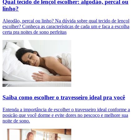
Qual tecido de lençol escolher: algodão, percal ou
linho?
Algodão, percal ou linho? Na dúvida sobre qual tecido de lençol
escolher? Conheça as características de cada um e faça a escolha
certa pra noites de sono perfeitas
Saiba como escolher o travesseiro ideal pra você
Entenda a importância de escolher o travesseiro ideal conforme a
posição que você dorme e evite dores no pescoço e melhore sua
noite de sono.