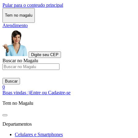
Pular para o conteudo principal
Tem no magalu
Atendimento
Digite seu CEP
Buscar no Magalu
Buscar
0
Boas vindas :)
Entre ou Cadastre-se
Tem no Magalu
Departamentos
Celulares e Smartphones