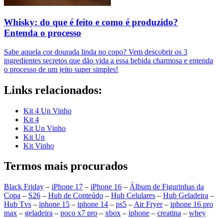
Whisky: do que é feito e como é produzido?
Entenda o processo
Sabe aquela cor dourada linda no copo? Vem descobrir os 3
ingredientes secretos que dão vida a essa bebida charmosa e entenda
o processo de um jeito super simples!
Links relacionados:
Kit 4 Un Vinho
Kit 4
Kit Un Vinho
Kit Un
Kit Vinho
Termos mais procurados
Black Friday
–
iPhone 17
–
iPhone 16
–
Álbum de Figurinhas da
Copa
–
S26
–
Hub de Conteúdo
–
Hub Celulares
–
Hub Geladeira
–
Hub Tvs
–
iphone 15
–
iphone 14
–
ps5
–
Air Fryer
–
iphone 16 pro
max
–
geladeira
–
poco x7 pro
–
xbox
–
iphone
–
creatina
–
whey