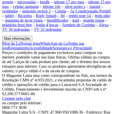
protein
–
microondas
–
kindle
–
iphone 17 pro max
–
iphone 15 pro
max
–
celular samsung
–
iphone 16e
–
xbox series s
–
xiaomi
–
ventilador
–
nintendo switch 2
–
Celular
–
Ar Condicionado Portátil
–
tablet
–
Bicicleta
–
Body Splash
–
jbl
–
redmi note 14
–
tenis nike
–
maquina de lavar roupa
–
liquidificador
–
ipad
–
guarda roupa
–
geladeira frost free
–
fogão 4 bocas
–
Armário de Cozinha
–
Alexa
–
TV 50 polegadas
–
TV 32 polegadas
Mais informações
Blog da Lu
Nossas lojas
WhatsApp da Lu
Tenha sua
loja
Regulamento
Acessibilidade
Segurança e Privacidade
Preços e condições de pagamento exclusivos para compras via
internet, podendo variar nas lojas físicas. Ofertas válidas na compra
de até 5 peças de cada produto por cliente, até o término dos nossos
estoques para internet. Caso os produtos apresentem divergências de
valores, o preço válido é o da sacola de compras.
O Magazine Luiza atua como correspondente no País, nos termos da
Resolução CMN nº 4.935/2021, e encaminha propostas de cartão de
crédito e operações de crédito para a Luizacred S.A Sociedade de
Crédito, Financiamento e Investimento inscrita no CNPJ sob o nº
02.206.577/0001-80.
Compre pelo chat
ou compre pelo telefone:
0800 773 3838
Magazine Luiza S/A - CNPJ: 47.960.950/1088-36 - Endereço: Rua