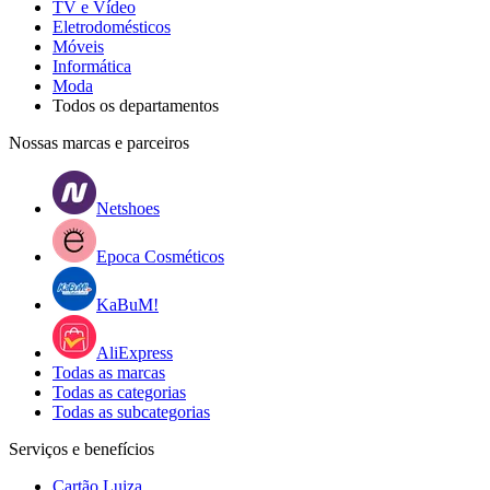
TV e Vídeo
Eletrodomésticos
Móveis
Informática
Moda
Todos os departamentos
Nossas marcas e parceiros
Netshoes
Epoca Cosméticos
KaBuM!
AliExpress
Todas as marcas
Todas as categorias
Todas as subcategorias
Serviços e benefícios
Cartão Luiza