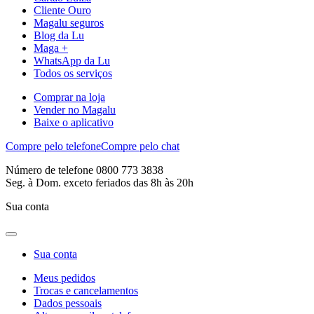
Cliente Ouro
Magalu seguros
Blog da Lu
Maga +
WhatsApp da Lu
Todos os serviços
Comprar na loja
Vender no Magalu
Baixe o aplicativo
Compre pelo telefone
Compre pelo chat
Número de telefone 0800 773 3838
Seg. à Dom. exceto feriados das 8h às 20h
Sua conta
Sua conta
Meus pedidos
Trocas e cancelamentos
Dados pessoais