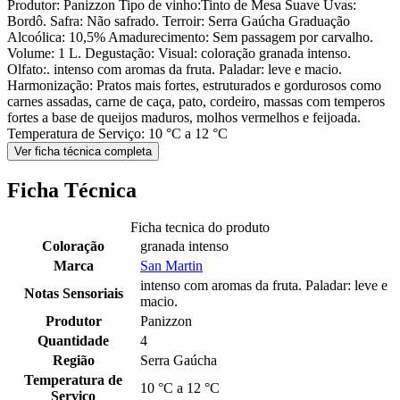
Produtor: Panizzon Tipo de vinho:Tinto de Mesa Suave Uvas:
Bordô. Safra: Não safrado. Terroir: Serra Gaúcha Graduação
Alcoólica: 10,5% Amadurecimento: Sem passagem por carvalho.
Volume: 1 L. Degustação: Visual: coloração granada intenso.
Olfato:. intenso com aromas da fruta. Paladar: leve e macio.
Harmonização: Pratos mais fortes, estruturados e gordurosos como
carnes assadas, carne de caça, pato, cordeiro, massas com temperos
fortes a base de queijos maduros, molhos vermelhos e feijoada.
Temperatura de Serviço: 10 °C a 12 °C
Ver ficha técnica completa
Ficha Técnica
Ficha tecnica do produto
Coloração
granada intenso
Marca
San Martin
intenso com aromas da fruta. Paladar: leve e
Notas Sensoriais
macio.
Produtor
Panizzon
Quantidade
4
Região
Serra Gaúcha
Temperatura de
10 °C a 12 °C
Serviço