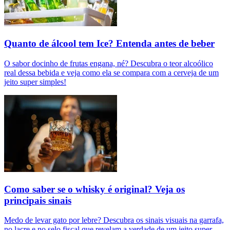
Quanto de álcool tem Ice? Entenda antes de beber
O sabor docinho de frutas engana, né? Descubra o teor alcoólico
real dessa bebida e veja como ela se compara com a cerveja de um
jeito super simples!
Como saber se o whisky é original? Veja os
principais sinais
Medo de levar gato por lebre? Descubra os sinais visuais na garrafa,
no lacre e no selo fiscal que revelam a verdade de um jeito super