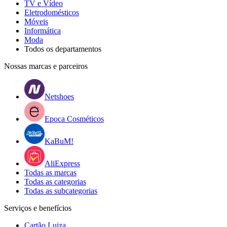
TV e Vídeo
Eletrodomésticos
Móveis
Informática
Moda
Todos os departamentos
Nossas marcas e parceiros
Netshoes
Epoca Cosméticos
KaBuM!
AliExpress
Todas as marcas
Todas as categorias
Todas as subcategorias
Serviços e benefícios
Cartão Luiza