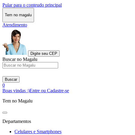
Pular para o conteudo principal
Tem no magalu
Atendimento
Digite seu CEP
Buscar no Magalu
Buscar
0
Boas vindas :)
Entre ou Cadastre-se
Tem no Magalu
Departamentos
Celulares e Smartphones