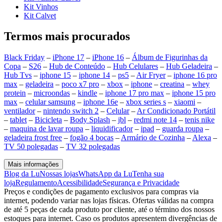
Kit Vinhos
Kit Calvet
Termos mais procurados
Black Friday
–
iPhone 17
–
iPhone 16
–
Álbum de Figurinhas da
Copa
–
S26
–
Hub de Conteúdo
–
Hub Celulares
–
Hub Geladeira
–
Hub Tvs
–
iphone 15
–
iphone 14
–
ps5
–
Air Fryer
–
iphone 16 pro
max
–
geladeira
–
poco x7 pro
–
xbox
–
iphone
–
creatina
–
whey
protein
–
microondas
–
kindle
–
iphone 17 pro max
–
iphone 15 pro
max
–
celular samsung
–
iphone 16e
–
xbox series s
–
xiaomi
–
ventilador
–
nintendo switch 2
–
Celular
–
Ar Condicionado Portátil
–
tablet
–
Bicicleta
–
Body Splash
–
jbl
–
redmi note 14
–
tenis nike
–
maquina de lavar roupa
–
liquidificador
–
ipad
–
guarda roupa
–
geladeira frost free
–
fogão 4 bocas
–
Armário de Cozinha
–
Alexa
–
TV 50 polegadas
–
TV 32 polegadas
Mais informações
Blog da Lu
Nossas lojas
WhatsApp da Lu
Tenha sua
loja
Regulamento
Acessibilidade
Segurança e Privacidade
Preços e condições de pagamento exclusivos para compras via
internet, podendo variar nas lojas físicas. Ofertas válidas na compra
de até 5 peças de cada produto por cliente, até o término dos nossos
estoques para internet. Caso os produtos apresentem divergências de