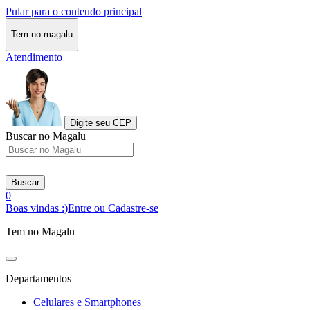
Pular para o conteudo principal
Tem no magalu
Atendimento
Digite seu CEP
Buscar no Magalu
Buscar
0
Boas vindas :)
Entre ou Cadastre-se
Tem no Magalu
Departamentos
Celulares e Smartphones