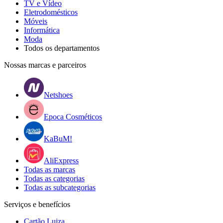
TV e Vídeo
Eletrodomésticos
Móveis
Informática
Moda
Todos os departamentos
Nossas marcas e parceiros
Netshoes
Epoca Cosméticos
KaBuM!
AliExpress
Todas as marcas
Todas as categorias
Todas as subcategorias
Serviços e benefícios
Cartão Luiza