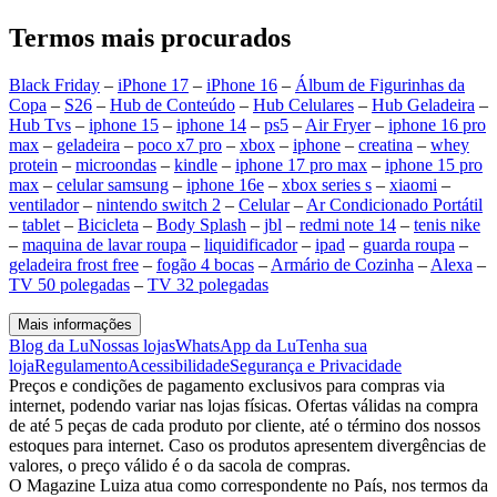
Termos mais procurados
Black Friday
–
iPhone 17
–
iPhone 16
–
Álbum de Figurinhas da
Copa
–
S26
–
Hub de Conteúdo
–
Hub Celulares
–
Hub Geladeira
–
Hub Tvs
–
iphone 15
–
iphone 14
–
ps5
–
Air Fryer
–
iphone 16 pro
max
–
geladeira
–
poco x7 pro
–
xbox
–
iphone
–
creatina
–
whey
protein
–
microondas
–
kindle
–
iphone 17 pro max
–
iphone 15 pro
max
–
celular samsung
–
iphone 16e
–
xbox series s
–
xiaomi
–
ventilador
–
nintendo switch 2
–
Celular
–
Ar Condicionado Portátil
–
tablet
–
Bicicleta
–
Body Splash
–
jbl
–
redmi note 14
–
tenis nike
–
maquina de lavar roupa
–
liquidificador
–
ipad
–
guarda roupa
–
geladeira frost free
–
fogão 4 bocas
–
Armário de Cozinha
–
Alexa
–
TV 50 polegadas
–
TV 32 polegadas
Mais informações
Blog da Lu
Nossas lojas
WhatsApp da Lu
Tenha sua
loja
Regulamento
Acessibilidade
Segurança e Privacidade
Preços e condições de pagamento exclusivos para compras via
internet, podendo variar nas lojas físicas. Ofertas válidas na compra
de até 5 peças de cada produto por cliente, até o término dos nossos
estoques para internet. Caso os produtos apresentem divergências de
valores, o preço válido é o da sacola de compras.
O Magazine Luiza atua como correspondente no País, nos termos da