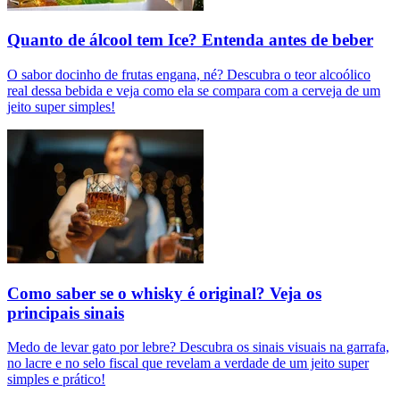
Quanto de álcool tem Ice? Entenda antes de beber
O sabor docinho de frutas engana, né? Descubra o teor alcoólico
real dessa bebida e veja como ela se compara com a cerveja de um
jeito super simples!
Como saber se o whisky é original? Veja os
principais sinais
Medo de levar gato por lebre? Descubra os sinais visuais na garrafa,
no lacre e no selo fiscal que revelam a verdade de um jeito super
simples e prático!