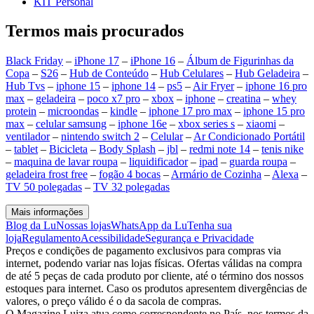
KIT Personal
Termos mais procurados
Black Friday
–
iPhone 17
–
iPhone 16
–
Álbum de Figurinhas da
Copa
–
S26
–
Hub de Conteúdo
–
Hub Celulares
–
Hub Geladeira
–
Hub Tvs
–
iphone 15
–
iphone 14
–
ps5
–
Air Fryer
–
iphone 16 pro
max
–
geladeira
–
poco x7 pro
–
xbox
–
iphone
–
creatina
–
whey
protein
–
microondas
–
kindle
–
iphone 17 pro max
–
iphone 15 pro
max
–
celular samsung
–
iphone 16e
–
xbox series s
–
xiaomi
–
ventilador
–
nintendo switch 2
–
Celular
–
Ar Condicionado Portátil
–
tablet
–
Bicicleta
–
Body Splash
–
jbl
–
redmi note 14
–
tenis nike
–
maquina de lavar roupa
–
liquidificador
–
ipad
–
guarda roupa
–
geladeira frost free
–
fogão 4 bocas
–
Armário de Cozinha
–
Alexa
–
TV 50 polegadas
–
TV 32 polegadas
Mais informações
Blog da Lu
Nossas lojas
WhatsApp da Lu
Tenha sua
loja
Regulamento
Acessibilidade
Segurança e Privacidade
Preços e condições de pagamento exclusivos para compras via
internet, podendo variar nas lojas físicas. Ofertas válidas na compra
de até 5 peças de cada produto por cliente, até o término dos nossos
estoques para internet. Caso os produtos apresentem divergências de
valores, o preço válido é o da sacola de compras.
O Magazine Luiza atua como correspondente no País, nos termos da