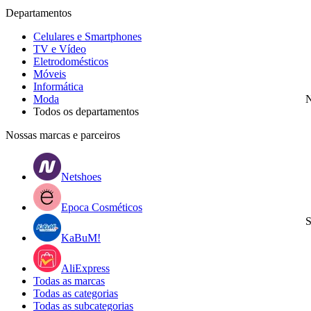
Departamentos
Celulares e Smartphones
TV e Vídeo
Eletrodomésticos
Móveis
Informática
Moda
N
Todos os departamentos
Nossas marcas e parceiros
Netshoes
Epoca Cosméticos
S
KaBuM!
AliExpress
Todas as marcas
Todas as categorias
Todas as subcategorias