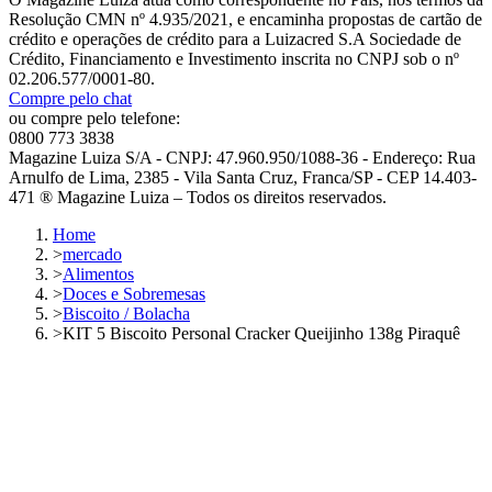
Resolução CMN nº 4.935/2021, e encaminha propostas de cartão de
crédito e operações de crédito para a Luizacred S.A Sociedade de
Crédito, Financiamento e Investimento inscrita no CNPJ sob o nº
02.206.577/0001-80.
Compre pelo chat
ou compre pelo telefone:
0800 773 3838
Magazine Luiza S/A - CNPJ: 47.960.950/1088-36 - Endereço: Rua
Arnulfo de Lima, 2385 - Vila Santa Cruz, Franca/SP - CEP 14.403-
471 ® Magazine Luiza – Todos os direitos reservados.
Home
>
mercado
>
Alimentos
>
Doces e Sobremesas
>
Biscoito / Bolacha
>
KIT 5 Biscoito Personal Cracker Queijinho 138g Piraquê